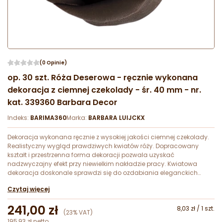
(0 Opinie)
op. 30 szt. Róża Deserowa - ręcznie wykonana
dekoracja z ciemnej czekolady - śr. 40 mm - nr.
kat. 339360 Barbara Decor
Indeks:
BARIMA360
Marka:
BARBARA LUIJCKX
Dekoracja wykonana ręcznie z wysokiej jakości ciemnej czekolady.
Realistyczny wygląd prawdziwych kwiatów róży. Dopracowany
kształt i przestrzenna forma dekoracji pozwala uzyskać
nadzwyczajny efekt przy niewielkim nakładzie pracy. Kwiatowa
dekoracja doskonale sprawdzi się do ozdabiania eleganckich
tortów weselnych.
Czytaj więcej
241,00 zł
8,03 zł / 1 szt.
(23% VAT)
195,93 zł netto