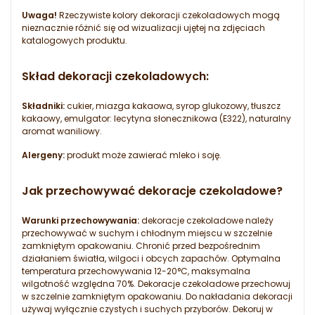
Uwaga!
Rzeczywiste kolory dekoracji czekoladowych mogą
nieznacznie różnić się od wizualizacji ujętej na zdjęciach
katalogowych produktu.
Skład dekoracji czekoladowych:
Składniki:
cukier, miazga kakaowa, syrop glukozowy, tłuszcz
kakaowy, emulgator: lecytyna słonecznikowa (E322), naturalny
aromat waniliowy.
Alergeny:
produkt może zawierać mleko i soję.
Jak przechowywać dekoracje czekoladowe?
Warunki przechowywania:
dekoracje czekoladowe należy
przechowywać w suchym i chłodnym miejscu w szczelnie
zamkniętym opakowaniu. Chronić przed bezpośrednim
działaniem światła, wilgoci i obcych zapachów. Optymalna
temperatura przechowywania 12-20°C, maksymalna
wilgotność względna 70%. Dekoracje czekoladowe przechowuj
w szczelnie zamkniętym opakowaniu. Do nakładania dekoracji
używaj wyłącznie czystych i suchych przyborów. Dekoruj w