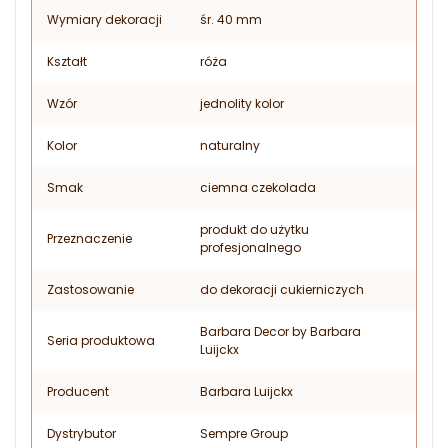
Wymiary dekoracji
śr. 40 mm
Kształt
róża
Wzór
jednolity kolor
Kolor
naturalny
Smak
ciemna czekolada
produkt do użytku
Przeznaczenie
profesjonalnego
Zastosowanie
do dekoracji cukierniczych
Barbara Decor by Barbara
Seria produktowa
Luijckx
Producent
Barbara Luijckx
Dystrybutor
Sempre Group