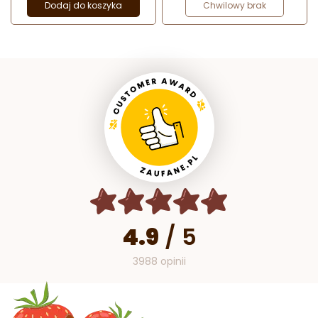
Dodaj do koszyka
Chwilowy brak
4.9
/
5
3988 opinii