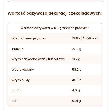
Wartość odżywcza dekoracji czekoladowych:
Wartość odżywcza w 100 gramach produktu:
Wartość energetyczna
1918 kJ / 459 kcal
Tłuszcz
22.0 g
w tym nasycone kwasy tłuszczowe
13.7 g
Węglowodany
58.2 g
w tym cukry
45.3 g
Białko
4.0 g
Sól
0.01 g