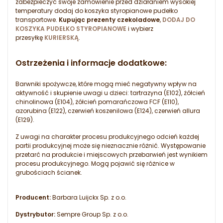
zabezpieczyć swoje zamówienie przed działaniem wysokiej
temperatury dodaj do koszyka styropianowe pudełko
transportowe.
Kupując prezenty czekoladowe
,
DODAJ DO
KOSZYKA PUDEŁKO STYROPIANOWE
i wybierz
przesyłkę
KURIERSKĄ
.
Ostrzeżenia i informacje dodatkowe:
Barwniki spożywcze, które mogą mieć negatywny wpływ na
aktywność i skupienie uwagi u dzieci: tartrazyna (E102), żółcień
chinolinowa (E104), żółcień pomarańczowa FCF (E110),
azorubina (E122), czerwień koszenilowa (E124), czerwień allura
(E129).
Z uwagi na charakter procesu produkcyjnego odcień każdej
partii produkcyjnej może się nieznacznie różnić. Występowanie
przetarć na produkcie i miejscowych przebarwień jest wynikiem
procesu produkcyjnego. Mogą pojawić się różnice w
grubościach ścianek.
Producent:
Barbara Luijckx Sp. z o.o.
Dystrybutor:
Sempre Group Sp. z o.o.