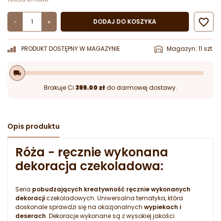

DODAJ DO KOSZYKA
-
+
PRODUKT DOSTĘPNY W MAGAZYNIE
Magazyn: 11 szt.
local_shipping
Brakuje Ci
399.00 zł
do darmowej dostawy.
Opis produktu
Róża - ręcznie wykonana
dekoracja czekoladowa:
Seria
pobudzających kreatywność ręcznie wykonanych
dekoracji
czekoladowych. Uniwersalna tematyka, która
doskonale sprawdzi się na okazjonalnych
wypiekach i
deserach
. Dekoracje wykonane są z wysokiej jakości