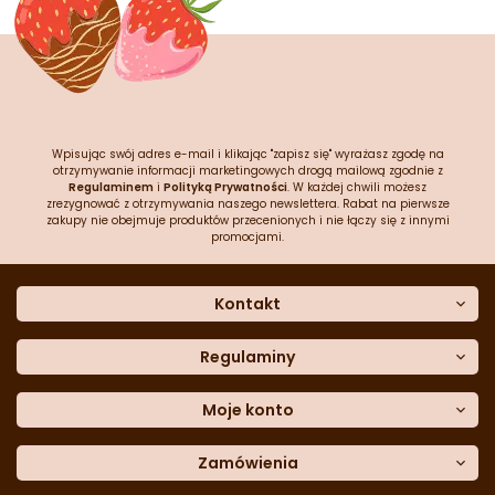
Wpisując swój adres e-mail i klikając "zapisz się" wyrażasz zgodę na
otrzymywanie informacji marketingowych drogą mailową zgodnie z
Regulaminem
i
Polityką Prywatności
. W każdej chwili możesz
zrezygnować z otrzymywania naszego newslettera. Rabat na pierwsze
zakupy nie obejmuje produktów przecenionych i nie łączy się z innymi
promocjami.
Kontakt
O nas
Dane kontaktowe
Regulaminy
Często zadawane pytania
Regulamin sklepu
Sklep stacjonarny
Polityka prywatności
Moje konto
Formularz kontaktowy
Polityka cookies
Załóż konto
Blog
Polityka reklamacji
Zamówienia
Moje dane
Polityka zwrotów
Historia zamówień
e-mail:
Sposoby dostawy
sklep@cukieteria.pl