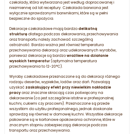
czekolady, która wytwarzana jest według dopracowanej i
niezmiennej od lat receptury. Czekolada barwiona jest
wyłącznie sprawdzonymi barwnikami, które są w pełni
bezpieczne do spożycia.
Dekoracje czekoladowe mają bardzo
delikatną
strukturę
dlatego podczas dekorowania, przechowywania
oraz transportu należy zachować szczególną
ostrożność. Bardzo ważna jest również temperatura
przechowywania dekoracji oraz udekorowanych wyrobów,
ponieważ dekoracje są bardzo
wrażliwe na działanie
wysokich temperatu
r (optymalna temperatura
przechowywania to 12-20°C).
Wyroby czekoladowe przeznaczone są do dekoracji różnego
rodzaju deserów, wypieków, lodów oraz dań. Pozwalają
uzyskać
zaskakujący efekt przy niewielkim nakładzie
pracy
oraz znacznie skracają czas poświęcony na
dekorowanie (co jest szczególnie istotne w profesjonalnej
kuchni, cukierni czy pracowni). Przeznaczone są przede
wszystkim do użytku profesjonalnego, jednak doskonale
sprawdzą się również w domowej kuchni. Wszystkie dekoracje
pakowane są w kartonowe opakowania ochronne, które w
znacznym stopniu zabezpieczają dekoracje podczas
transportu oraz przechowywania.