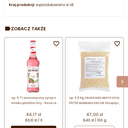
Kraj produkcji:
wyprodukowano w UE
ZOBACZ TAKŻE


op. 0.7 l Aromatyczny syrop o
op. 0.5 kg CRUNCHIES WHITE OPAL
smaku płatków róży - Rose Le
09730 BARBARA DECOR chrupiące
Sirop de Monin - szklana butelka
kuleczki ryżowe w białej
czekoladzie - śr. 4 mm
Cena
Cena
44,17 zł
47,00 zł
63,10 zł / 1l
9,40 zł / 100 g