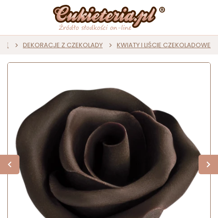
CZE
DEKORACJE Z CZEKOLADY
KWIATY I LIŚCIE CZEKOLADOWE