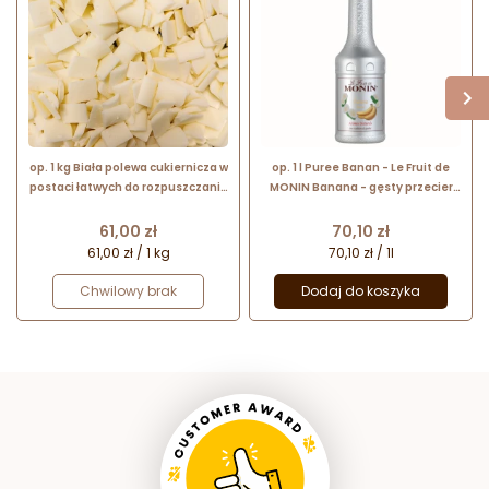
op. 1 kg Biała polewa cukiernicza w
op. 1 l Puree Banan - Le Fruit de
postaci łatwych do rozpuszczania
MONIN Banana - gęsty przecier
kawałków - Non Temp White -
owocowy do napojów i deserów
Bakels Bakery Ingredients
Cena
Cena
61,00 zł
70,10 zł
61,00 zł / 1 kg
70,10 zł / 1l
Chwilowy brak
Dodaj do koszyka