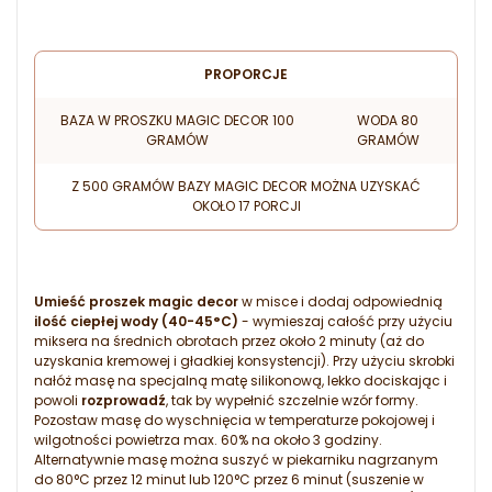
PROPORCJE
BAZA W PROSZKU MAGIC DECOR 100
WODA 80
GRAMÓW
GRAMÓW
Z 500 GRAMÓW BAZY MAGIC DECOR MOŻNA UZYSKAĆ
OKOŁO 17 PORCJI
Umieść proszek magic decor
w misce i dodaj odpowiednią
ilość ciepłej wody (40-45°C)
- wymieszaj całość przy użyciu
miksera na średnich obrotach przez około 2 minuty (aż do
uzyskania kremowej i gładkiej konsystencji). Przy użyciu skrobki
nałóż masę na specjalną matę silikonową, lekko dociskając i
powoli
rozprowadź
, tak by wypełnić szczelnie wzór formy.
Pozostaw masę do wyschnięcia w temperaturze pokojowej i
wilgotności powietrza max. 60% na około 3 godziny.
Alternatywnie masę można suszyć w piekarniku nagrzanym
do 80°C przez 12 minut lub 120°C przez 6 minut (suszenie w