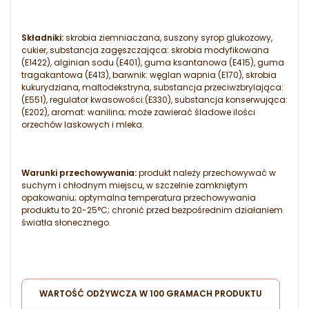
Składniki:
skrobia ziemniaczana, suszony syrop glukozowy,
cukier, substancja zagęszczająca: skrobia modyfikowana
(E1422), alginian sodu (E401), guma ksantanowa (E415), guma
tragakantowa (E413), barwnik: węglan wapnia (E170), skrobia
kukurydziana, maltodekstryna, substancja przeciwzbrylająca:
(E551), regulator kwasowości:(E330), substancja konserwująca:
(E202), aromat: wanilina; może zawierać śladowe ilości
orzechów laskowych i mleka.
Warunki przechowywania:
produkt należy przechowywać w
suchym i chłodnym miejscu, w szczelnie zamkniętym
opakowaniu; optymalna temperatura przechowywania
produktu to 20-25°C; chronić przed bezpośrednim działaniem
światła słonecznego.
WARTOŚĆ ODŻYWCZA W 100 GRAMACH PRODUKTU