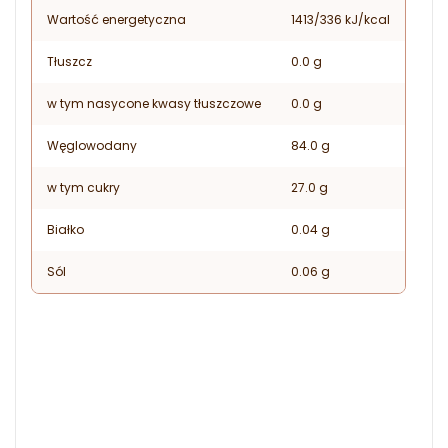
Wartość energetyczna
1413/336 kJ/kcal
Tłuszcz
0.0 g
w tym nasycone kwasy tłuszczowe
0.0 g
Węglowodany
84.0 g
w tym cukry
27.0 g
Białko
0.04 g
Sól
0.06 g