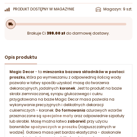
PRODUKT DOSTĘPNY W MAGAZYNIE
Magazyn: 9 szt.
local_shipping
Brakuje Ci
399.00 zł
do darmowej dostawy.
Opis produktu
Magic Decor
- to
mieszanka bazowa składników w postaci
proszku
, która po wymieszaniu z odpowiednią ilością wody
pozwala w łatwy sposób uzyskać masę do tworzenia
dekoracyjnych, jadalnych
koronek
. Jest to produkt na bazie
skrobi ziemniaczanej, syropu glukozowego i cukru.
przygotowana na bazie Magic Decor masa pozwala na
wykonywanie precyzyjnych i delikatnych dekoracji
cukierniczych - koronek.
Do formowania
ażurowych wzorów
przeznaczone są
specjalne maty
oraz odpowiednie szpatuły
lub skrobki. Masę można łatwo
zabarwić
przy użyciu
barwników
spożywczych w proszku
(rozpuszczalnych w
wodzie). Gotowa masa jest bardzo elastyczna - doskonale