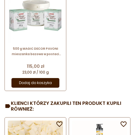
500 g MAGIC DECOR PAVONI
mieszanka bazowa w postaci
proszku do przygotowania masy
dekoracyjnej do koronek
Cena
115,00 zł
23,00 zł / 100 g
Dodaj do koszyka
KLIENCI KTÓRZY ZAKUPILI TEN PRODUKT KUPILI
RÓWNIEŻ:

