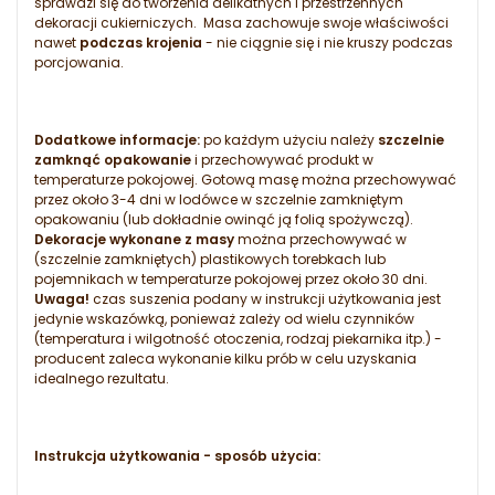
sprawdzi się do tworzenia delikatnych i przestrzennych
dekoracji cukierniczych. Masa zachowuje swoje właściwości
nawet
podczas krojenia
- nie ciągnie się i nie kruszy podczas
porcjowania.
Dodatkowe informacje:
po każdym użyciu należy
szczelnie
zamknąć opakowanie
i przechowywać produkt w
temperaturze pokojowej. Gotową masę można przechowywać
przez około 3-4 dni w lodówce w szczelnie zamkniętym
opakowaniu (lub dokładnie owinąć ją folią spożywczą).
Dekoracje wykonane z masy
można przechowywać w
(szczelnie zamkniętych) plastikowych torebkach lub
pojemnikach w temperaturze pokojowej przez około 30 dni.
Uwaga!
czas suszenia podany w instrukcji użytkowania jest
jedynie wskazówką, ponieważ zależy od wielu czynników
(temperatura i wilgotność otoczenia, rodzaj piekarnika itp.) -
producent zaleca wykonanie kilku prób w celu uzyskania
idealnego rezultatu.
Instrukcja użytkowania - sposób użycia: