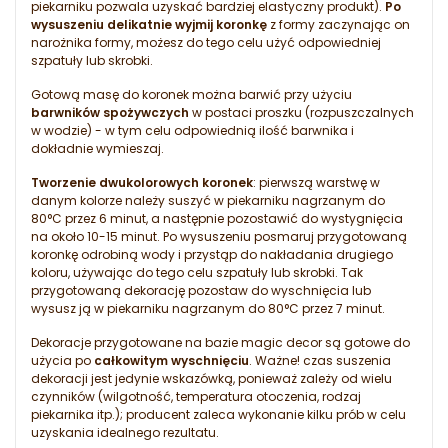
piekarniku pozwala uzyskać bardziej elastyczny produkt).
Po
wysuszeniu delikatnie wyjmij koronkę
z formy zaczynając on
narożnika formy, możesz do tego celu użyć odpowiedniej
szpatuły lub skrobki.
Gotową masę do koronek można barwić przy użyciu
barwników spożywczych
w postaci proszku (rozpuszczalnych
w wodzie) - w tym celu odpowiednią ilość barwnika i
dokładnie wymieszaj.
Tworzenie dwukolorowych koronek
: pierwszą warstwę w
danym kolorze należy suszyć w piekarniku nagrzanym do
80°C przez 6 minut, a następnie pozostawić do wystygnięcia
na około 10-15 minut. Po wysuszeniu posmaruj przygotowaną
koronkę odrobiną wody i przystąp do nakładania drugiego
koloru, używając do tego celu szpatuły lub skrobki. Tak
przygotowaną dekorację pozostaw do wyschnięcia lub
wysusz ją w piekarniku nagrzanym do 80°C przez 7 minut.
Dekoracje przygotowane na bazie magic decor są gotowe do
użycia po
całkowitym wyschnięciu
. Ważne! czas suszenia
dekoracji jest jedynie wskazówką, ponieważ zależy od wielu
czynników (wilgotność, temperatura otoczenia, rodzaj
piekarnika itp.); producent zaleca wykonanie kilku prób w celu
uzyskania idealnego rezultatu.