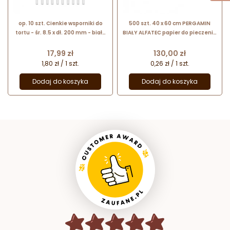
op. 10 szt. Cienkie wsporniki do
500 szt. 40 x 60 cm PERGAMIN
tortu - śr. 8.5 x dł. 200 mm - białe
BIAŁY ALFATEC papier do pieczenia
plastikowe rurki do stelaża tortu
dwustronnie silikonowany
piętrowego
Cena
Cena
17,99 zł
130,00 zł
1,80 zł / 1 szt.
0,26 zł / 1 szt.
Dodaj do koszyka
Dodaj do koszyka