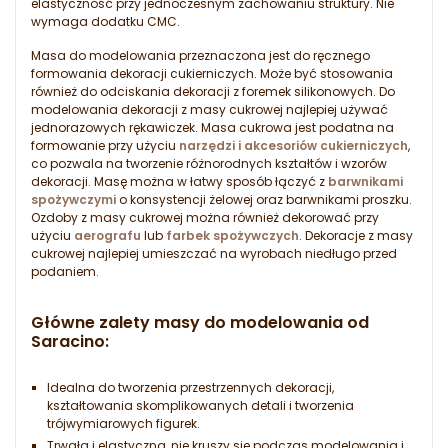
elastyczność przy jednoczesnym zachowaniu struktury. Nie
wymaga dodatku CMC.
Masa do modelowania przeznaczona jest do ręcznego
formowania dekoracji cukierniczych. Może być stosowania
również do odciskania dekoracji z foremek silikonowych. Do
modelowania dekoracji z masy cukrowej najlepiej używać
jednorazowych rękawiczek. Masa cukrowa jest podatna na
formowanie przy użyciu
narzędzi i akcesoriów cukierniczych
,
co pozwala na tworzenie różnorodnych kształtów i wzorów
dekoracji. Masę można w łatwy sposób łączyć z
barwnikami
spożywczymi
o konsystencji żelowej oraz barwnikami proszku.
Ozdoby z masy cukrowej można również dekorować przy
użyciu
aerografu
lub
farbek spożywczych
. Dekoracje z masy
cukrowej najlepiej umieszczać na wyrobach niedługo przed
podaniem.
Główne zalety masy do modelowania od
Saracino:
Idealna do tworzenia przestrzennych dekoracji,
kształtowania skomplikowanych detali i tworzenia
trójwymiarowych figurek.
Trwała i elastyczna, nie kruszy się podczas modelowania i