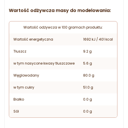
Wartość odżywcza masy do modelowania:
Wartość odżywcza w 100 gramach produktu:
Wartość energetyczna
1692 kJ / 401 kcal
Tłuszcz
9.2 g
w tym nasycone kwasy tłuszczowe
5.6 g
Węglowodany
80.0 g
w tym cukry
51.0 g
Białko
0.0 g
Sól
0.0 g