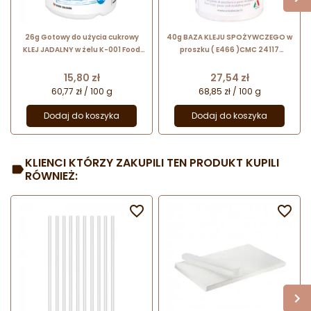
26g Gotowy do użycia cukrowy
40g BAZA KLEJU SPOŻYWCZEGO w
KLEJ JADALNY w żelu K-001 Food
proszku ( E466 )CMC 24117
Colours
Modecor
Cena
Cena
15,80 zł
27,54 zł
60,77 zł / 100 g
68,85 zł / 100 g
Dodaj do koszyka
Dodaj do koszyka
KLIENCI KTÓRZY ZAKUPILI TEN PRODUKT KUPILI
RÓWNIEŻ:

