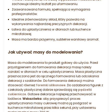
zachowuje idealny kształt po uformowaniu.
Zaawansowana formuła, spełniająca wymagania
profesjonalistów.
Idealnie zrównoważony skład, który pozwala na
wykonywania najbardziej precyzyjnych dekoracji.
Łatwa do uplastycznienia w dłoniach lub kuchence
mikrofalowej.
Masa ma bardzo przyjemny, subtelnie waniliowy aromat.
Jak używać masy do modelowania?
Masa do modelowania to produkt gotowy do użycia. Przed
przystąpieniem do formowania dekoracji masę należy
rozrobić w dłoniach w celu uplastycznienia. Masa plastyczna
przeznaczona jest do ręcznego formowania lub odciskania
dekoracji z szablonów. Do formowania dekoracji można
stosować również
foremki silikonowe
. Do ozdabiania figurek z
czekolady plastycznej dobrze sprawdzają się
pędzelki
cukiernicze
. Gotowe dekoracje najlepiej przechowywać w
lodówce.
Wskazówka:
aby przyspieszyć proces
uplastyczniania masy cukrowej można ją podgrzać w
kuchence mikrofalowej przez kilka sekund, przy ustawieniu