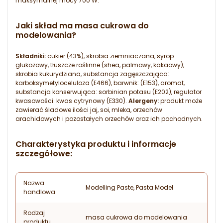
maksymalnej mocy 700 W.
Jaki skład ma masa cukrowa do
modelowania?
Składniki:
cukier (43%), skrobia ziemniaczana, syrop
glukozowy, tłuszcze roślinne (shea, palmowy, kakaowy),
skrobia kukurydziana, substancja zagęszczająca:
karboksymetyloceluloza (E466), barwnik: (E153), aromat,
substancja konserwująca: sorbinian potasu (E202), regulator
kwasowości: kwas cytrynowy (E330).
Alergeny:
produkt może
zawierać śladowe ilości jaj, soi, mleka, orzechów
arachidowych i pozostałych orzechów oraz ich pochodnych.
Charakterystyka produktu i informacje
szczegółowe:
Nazwa
Modelling Paste, Pasta Model
handlowa
Rodzaj
masa cukrowa do modelowania
produktu