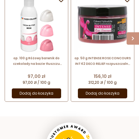
op. 100 g Różowy barwnik do
op. 50 g INTENSE ROSE CONCOURS
czekolady na bazie tłuszczu
INT42 DECO RELIEF rozpuszczalny
kakaowego - nr. kat. CB-051 Food
w wodzie barwnik do barwienia
Colours
elementów dekoracyjnych -
Cena
Cena
97,00 zł
156,10 zł
różowy
97,00 zł / 100 g
312,20 zł / 100 g
Dodaj do koszyka
Dodaj do koszyka