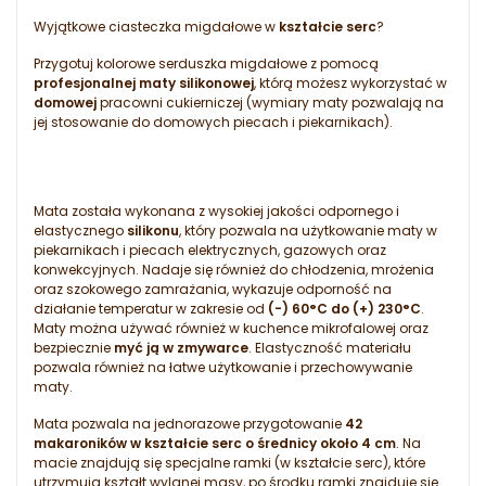
Wyjątkowe ciasteczka migdałowe w
kształcie serc
?
Przygotuj kolorowe serduszka migdałowe z pomocą
profesjonalnej maty silikonowej
, którą możesz wykorzystać w
domowej
pracowni cukierniczej (wymiary maty pozwalają na
jej stosowanie do domowych piecach i piekarnikach).
Mata została wykonana z wysokiej jakości odpornego i
elastycznego
silikonu
, który pozwala na użytkowanie maty w
piekarnikach i piecach elektrycznych, gazowych oraz
konwekcyjnych. Nadaje się również do chłodzenia, mrożenia
oraz szokowego zamrażania, wykazuje odporność na
działanie temperatur w zakresie od
(-) 60°C do (+) 230°C
.
Maty można używać również w kuchence mikrofalowej oraz
bezpiecznie
myć ją w zmywarce
. Elastyczność materiału
pozwala również na łatwe użytkowanie i przechowywanie
maty.
Mata pozwala na jednorazowe przygotowanie
42
makaroników w kształcie serc o średnicy około 4 cm
. Na
macie znajdują się specjalne ramki (w kształcie serc), które
utrzymują kształt wylanej masy, po środku ramki znajduje się