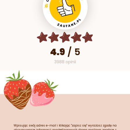
4.9
/
5
3988 opinii
Wpisując swój adres e-mail i klikając "zapisz się" wyrażasz zgodę na
otrzymywanie informacji marketingowych drogą mailową zgodnie z