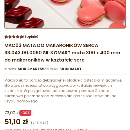
(1 Opinie)
MAC03 MATA DO MAKARONIKÓW SERCA
33.043.00.0060 SILIKOMART mata 300 x 400 mm
do makaroników w kształcie serc
Indeks:
SILIKOMART553
Marka:
SILIKOMART
Makaroniki to bardzo dekoracyjne i słodkie ciasteczka migdałowe,
które teraz możesz łatwo przygotować w kształcie niewielkich
serduszek. W przygotowaniach na pewno pomoże Ci mata
silikonowa przeznaczona zarówno dla profesjonalistów jak i do
użytku domowego.
73,00 zł
-30%
51,10 zł
(23% VAT)