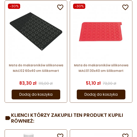
-30%

-30%

Mata do makaroników silikonowa
Mata do makaroników silikonowa
MAC02 60x40 cm Silikomart
MAC01 30x40 cm Silikomart
Cena
Cena podstawowa
Cena
Cena podstawow
83,30 zł
51,10 zł
119,00 zł
73,00 zł
Dodaj do koszyka
Dodaj do koszyka
KLIENCI KTÓRZY ZAKUPILI TEN PRODUKT KUPILI
RÓWNIEŻ:

