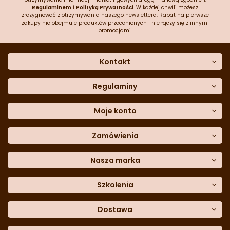
Regulaminem
i
Polityką Prywatności
. W każdej chwili możesz
zrezygnować z otrzymywania naszego newslettera. Rabat na pierwsze
zakupy nie obejmuje produktów przecenionych i nie łączy się z innymi
promocjami.
Kontakt
O nas
Dane kontaktowe
Regulaminy
Często zadawane pytania
Regulamin sklepu
Sklep stacjonarny
Polityka prywatności
Moje konto
Formularz kontaktowy
Polityka cookies
Załóż konto
Blog
Polityka reklamacji
Zamówienia
Moje dane
Polityka zwrotów
Historia zamówień
e-mail:
Sposoby dostawy
sklep@cukieteria.pl
Dostępność cyfrowa
Lista ulubionych
telefon:
Metody płatności
Nasza marka
601 767 272
Moje rabaty
Dane do przelewu
Sempre Group
Formularz
reklamacji
Trio Gelato
Szkolenia
Formularz
zwrotu
CDN
Warsaw
Academy of Pastry Arts
Wroclaw
Academy of Baker Arts
Dostawa
Darmowy
odbiór osobisty