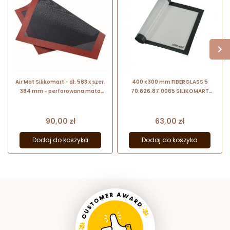
Air Mat Silikomart - dł. 583 x szer.
400 x 300 mm FIBERGLASS 5
384 mm - perforowana mata
70.626.87.0065 SILIKOMART
cukiernicza do wypieków
uniwersalna mata cukiernicza z
włókna szklanego
Cena
Cena
90,00 zł
63,00 zł
Dodaj do koszyka
Dodaj do koszyka