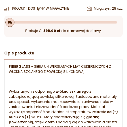
PRODUKT DOSTĘPNY W MAGAZYNIE
Magazyn: 28 szt.
local_shipping
Brakuje Ci
399.00 zł
do darmowej dostawy.
Opis produktu
FIBERGLASS
- SERIA UNIWERSLANYCH MAT CUKIERNICZYCH Z
WŁOKNA SZKLANEGO Z POWŁOKĄ SILIKONOWĄ.
Wykonanych z odpornego
włókna szklanego
z
zabezpieczającą powłoką silikonową. Zastosowane materiały
oraz sposób wykonania mat zapewnia ich uniwersalność w
zastosowaniu i niezawodność podczas pracy. Materiał
wykazuje odporność na działanie temperatur w zakresie
od (-)
60°C do (+) 230°C
. Maty charakteryzują się
gładką
powierzchnią
, dzięki czemu nadają cię do wałkowania ciasta