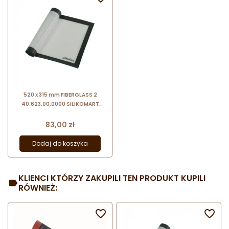
520 x 315 mm FIBERGLASS 2
40.623.00.0000 SILIKOMART
uniwersalna mata cukiernicza z
włókna szklanego
Cena
83,00 zł
Dodaj do koszyka
KLIENCI KTÓRZY ZAKUPILI TEN PRODUKT KUPILI
RÓWNIEŻ:

