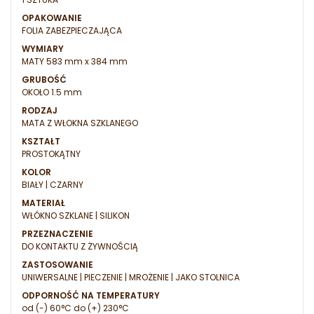
OPAKOWANIE
FOLIA ZABEZPIECZAJĄCA
WYMIARY
MATY 583 mm x 384 mm
GRUBOŚĆ
OKOŁO 1.5 mm
RODZAJ
MATA Z WŁOKNA SZKLANEGO
KSZTAŁT
PROSTOKĄTNY
KOLOR
BIAŁY | CZARNY
MATERIAŁ
WŁÓKNO SZKLANE | SILIKON
PRZEZNACZENIE
DO KONTAKTU Z ŻYWNOŚCIĄ
ZASTOSOWANIE
UNIWERSALNE | PIECZENIE | MROŻENIE | JAKO STOLNICA
ODPORNOŚĆ NA TEMPERATURY
od (-) 60°C do (+) 230°C