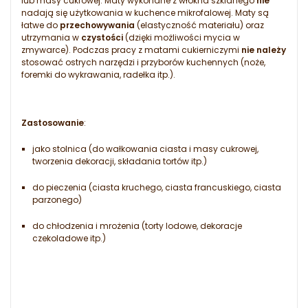
lub masy cukrowej. Maty wykonane z włókna szklanego
nie
nadają się użytkowania w kuchence mikrofalowej. Maty są
łatwe do
przechowywania
(elastyczność materiału) oraz
utrzymania w
czystości
(dzięki możliwości mycia w
zmywarce). Podczas pracy z matami cukierniczymi
nie należy
stosować ostrych narzędzi i przyborów kuchennych (noże,
foremki do wykrawania, radełka itp.).
Zastosowanie
:
jako stolnica (do wałkowania ciasta i masy cukrowej,
tworzenia dekoracji, składania tortów itp.)
do pieczenia (ciasta kruchego, ciasta francuskiego, ciasta
parzonego)
do chłodzenia i mrożenia (torty lodowe, dekoracje
czekoladowe itp.)