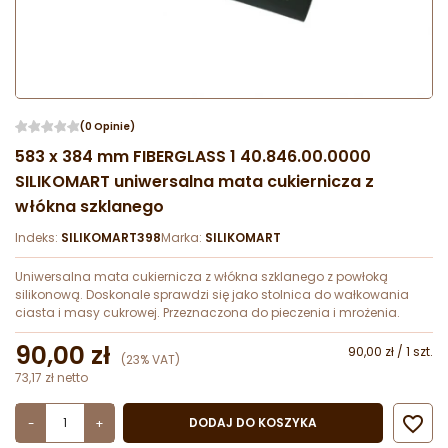
(0 Opinie)
583 x 384 mm FIBERGLASS 1 40.846.00.0000
SILIKOMART uniwersalna mata cukiernicza z
włókna szklanego
Indeks:
SILIKOMART398
Marka:
SILIKOMART
Uniwersalna mata cukiernicza z włókna szklanego z powłoką
silikonową. Doskonale sprawdzi się jako stolnica do wałkowania
ciasta i masy cukrowej. Przeznaczona do pieczenia i mrożenia.
90,00 zł
90,00 zł / 1 szt.
(23% VAT)
73,17 zł netto

DODAJ DO KOSZYKA
-
+