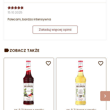
15.10.2025
Polecam, bardzo intensywna
Załaduj więcej opinii
ZOBACZ TAKŻE


op. 0.7 l Syrop o smaku
op. 0.7 l Syrop o smaku