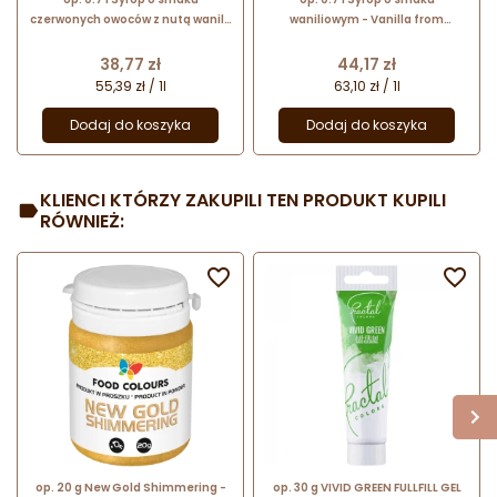
czerwonych owoców z nutą wanilii
waniliowym - Vanilla from
- Grenadine Le Sirop de Monin -
Madagascar Le Sirop de Monin -
szklana butelka
szklana butelka
Cena
Cena
38,77 zł
44,17 zł
55,39 zł / 1l
63,10 zł / 1l
Dodaj do koszyka
Dodaj do koszyka
KLIENCI KTÓRZY ZAKUPILI TEN PRODUKT KUPILI
RÓWNIEŻ:


op. 20 g New Gold Shimmering -
op. 30 g VIVID GREEN FULLFILL GEL