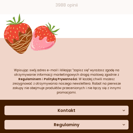
3988 opinii
Wpisując swój adres e-mail i klikając "zapisz się" wyrażasz zgodę na
otrzymywanie informacji marketingowych drogą mailową zgodnie z
Regulaminem
i
Polityką Prywatności
. W każdej chwili możesz
zrezygnować z otrzymywania naszego newslettera. Rabat na pierwsze
zakupy nie obejmuje produktów przecenionych i nie łączy się z innymi
promocjami.
Kontakt
O nas
Dane kontaktowe
Regulaminy
Często zadawane pytania
Regulamin sklepu