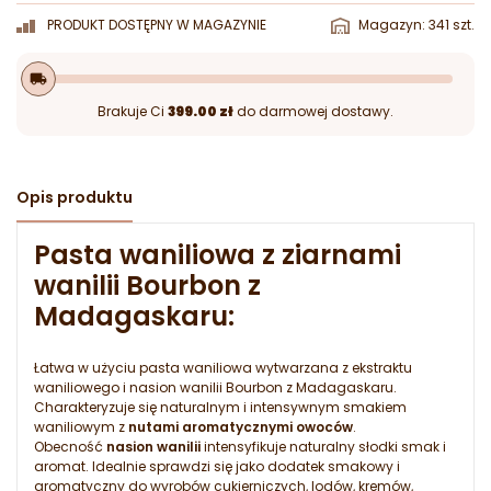
PRODUKT DOSTĘPNY W MAGAZYNIE
Magazyn: 341 szt.
local_shipping
Brakuje Ci
399.00 zł
do darmowej dostawy.
Opis produktu
Pasta waniliowa z ziarnami
wanilii Bourbon z
Madagaskaru:
Łatwa w użyciu pasta waniliowa wytwarzana z ekstraktu
waniliowego i nasion wanilii Bourbon z Madagaskaru.
Charakteryzuje się naturalnym i intensywnym smakiem
waniliowym z
nutami aromatycznymi owoców
.
Obecność
nasion wanilii
intensyfikuje naturalny słodki smak i
aromat. Idealnie sprawdzi się jako dodatek smakowy i
aromatyczny do wyrobów cukierniczych, lodów, kremów,