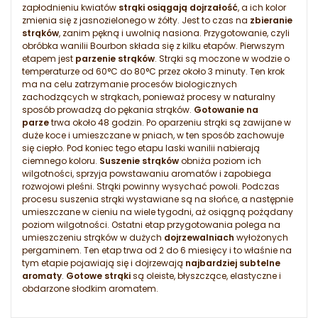
zapłodnieniu kwiatów
strąki osiągają dojrzałość
, a ich kolor
zmienia się z jasnozielonego w żółty. Jest to czas na
zbieranie
strąków
, zanim pękną i uwolnią nasiona. Przygotowanie, czyli
obróbka wanilii Bourbon składa się z kilku etapów. Pierwszym
etapem jest
parzenie strąków
. Strąki są moczone w wodzie o
temperaturze od 60°C do 80°C przez około 3 minuty. Ten krok
ma na celu zatrzymanie procesów biologicznych
zachodzących w strąkach, ponieważ procesy w naturalny
sposób prowadzą do pękania strąków.
Gotowanie na
parze
trwa około 48 godzin. Po oparzeniu strąki są zawijane w
duże koce i umieszczane w pniach, w ten sposób zachowuje
się ciepło. Pod koniec tego etapu laski wanilii nabierają
ciemnego koloru.
Suszenie strąków
obniża poziom ich
wilgotności, sprzyja powstawaniu aromatów i zapobiega
rozwojowi pleśni. Strąki powinny wysychać powoli. Podczas
procesu suszenia strąki wystawiane są na słońce, a następnie
umieszczane w cieniu na wiele tygodni, aż osiągną pożądany
poziom wilgotności. Ostatni etap przygotowania polega na
umieszczeniu strąków w dużych
dojrzewalniach
wyłożonych
pergaminem. Ten etap trwa od 2 do 6 miesięcy i to właśnie na
tym etapie pojawiają się i dojrzewają
najbardziej subtelne
aromaty
.
Gotowe strąki
są oleiste, błyszczące, elastyczne i
obdarzone słodkim aromatem.