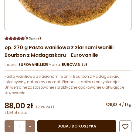
(6 Opinie)
op. 270 g Pasta waniliowa z ziarnami wanilii
Bourbon z Madagaskaru - Eurovanille
Indeks:
EUROVANILLE25
Marka:
EUROVANILLE
Pasta waniliowa z nasionami wanilii Bourbon z Madagaskaru.
Intensywny, naturalny aromat. Płynna i stabilna konsystencja.
Uniwersalne zastosowanie i praktyczne opakowanie ułatwiające
dozowanie.
88,00 zł
325,93 zł / 1 kg
(23% VAT)
71,54 zł netto

DODAJ DO KOSZYKA
-
+