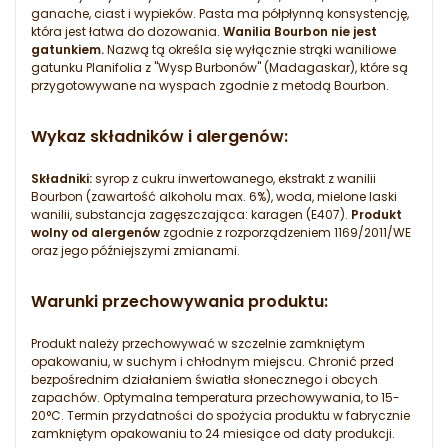
ganache, ciast i wypieków. Pasta ma półpłynną konsystencję,
która jest łatwa do dozowania.
Wanilia Bourbon nie jest
gatunkiem.
Nazwą tą określa się wyłącznie strąki waniliowe
gatunku Planifolia z "Wysp Burbonów" (Madagaskar), które są
przygotowywane na wyspach zgodnie z metodą Bourbon.
Wykaz składników i alergenów:
Składniki:
syrop z cukru inwertowanego, ekstrakt z wanilii
Bourbon (zawartość alkoholu max. 6%), woda, mielone laski
wanilii, substancja zagęszczająca: karagen (E407).
Produkt
wolny od alergenów
zgodnie z rozporządzeniem 1169/2011/WE
oraz jego późniejszymi zmianami.
Warunki przechowywania produktu:
Produkt należy przechowywać w szczelnie zamkniętym
opakowaniu, w suchym i chłodnym miejscu. Chronić przed
bezpośrednim działaniem światła słonecznego i obcych
zapachów. Optymalna temperatura przechowywania, to 15-
20°C. Termin przydatności do spożycia produktu w fabrycznie
zamkniętym opakowaniu to 24 miesiące od daty produkcji.