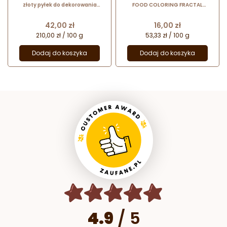
złoty pyłek do dekorowania
FOOD COLORING FRACTAL
powierzchni wyrobów
COLORS barwnik spożywczy w
cukierniczych - nr. kat. WS-P-155-
żelu - jaskrawy zielony
Cena
Cena
42,00 zł
16,00 zł
N Food Colours
210,00 zł / 100 g
53,33 zł / 100 g
Dodaj do koszyka
Dodaj do koszyka
4.9
/
5