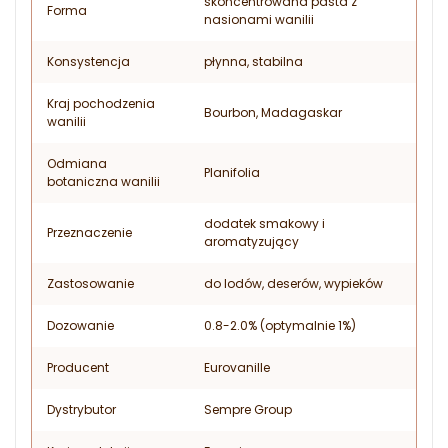
skoncentrowana pasta z
Forma
nasionami wanilii
Konsystencja
płynna, stabilna
Kraj pochodzenia
Bourbon, Madagaskar
wanilii
Odmiana
Planifolia
botaniczna wanilii
dodatek smakowy i
Przeznaczenie
aromatyzujący
Zastosowanie
do lodów, deserów, wypieków
Dozowanie
0.8-2.0% (optymalnie 1%)
Producent
Eurovanille
Dystrybutor
Sempre Group