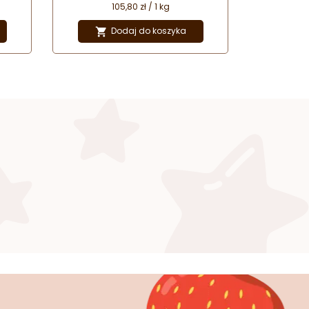
105,80 zł / 1 kg
ylek.
i
Dodaj do koszyka

ów
.