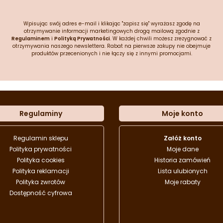
Wpisując swój adres e-mail i klikając "zapisz się" wyrażasz zgodę na
otrzymywanie informacji marketingowych drogą mailową zgodnie z
Regulaminem
i
Polityką Prywatności
. W każdej chwili możesz zrezygnować z
otrzymywania naszego newslettera. Rabat na pierwsze zakupy nie obejmuje
produktów przecenionych i nie łączy się z innymi promocjami.
Regulaminy
Moje konto
Regulamin sklepu
Załóż konto
Polityka prywatności
Moje dane
Polityka cookies
Historia zamówień
Polityka reklamacji
Lista ulubionych
Polityka zwrotów
Moje rabaty
Dostępność cyfrowa