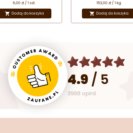
postaci wygodnych do
6,00 zł / 1 szt.
153,00 zł / 1 kg
porcjowania i upłynniania past
Wykorzystywany w produkcj
Dodaj do koszyka
Dodaj do koszyka


cukierniczej oraz przez szef
kuchni do smażenia potraw
4.9
/
5
3988 opinii