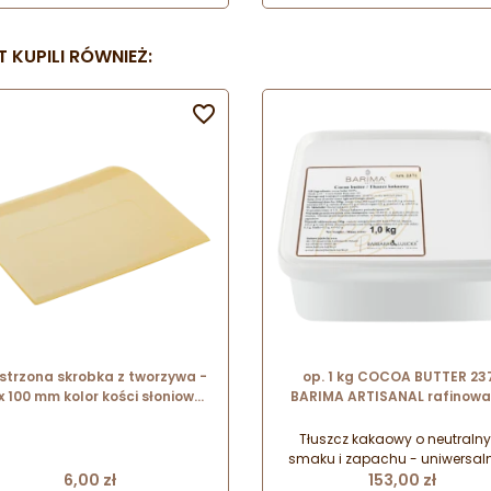
cukierniczych. Wykonana z
cukierniczych. Wykonana 
odpornej stali nierdzewnej
odpornej stali nierdzewnej
przeznaczonej do kontaktu z
przeznaczonej do kontaktu 
 KUPILI RÓWNIEŻ:
ywnością. Wygodny uchwyt z
żywnością. Wygodny uchwyt
dpornego tworzywa w kolorze
odpornego tworzywa w kolor
niebieskim.
niebieskim.

strzona skrobka z tworzywa -
op. 1 kg COCOA BUTTER 23
 x 100 mm kolor kości słoniowej
BARIMA ARTISANAL rafinowan
37083 Thermohauser
dezodoryzowany tłuszcz kak
w postaci pastylek o śr. 8
Tłuszcz kakaowy o neutraln
smaku i zapachu - uniwersal
Cena
Cena
6,00 zł
zastosowaniu. Wytwarzany
153,00 zł