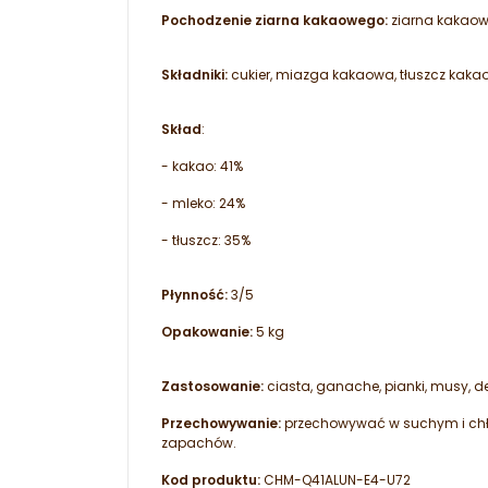
Pochodzenie ziarna kakaowego:
z
iarna kakaow
Składniki:
cukier, miazga kakaowa, tłuszcz kakao
Skład
:
- kakao: 41%
- mleko: 24%
- tłuszcz: 35%
Płynność:
3/5
Opakowanie:
5 kg
Zastosowanie:
ciasta, ganache, pianki, musy, d
Przechowywanie:
przechowywać w suchym i chł
zapachów.
Kod produktu:
CHM-Q41ALUN-E4-U72