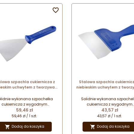

lowa szpachla cukiernicza z
Stalowa szpachla cukiernic
ieskim uchwytem z tworzywa -
niebieskim uchwytem z tworz
ł. 24.5 x szer. 12 cm - nr. kat.
dł. 24.5 x szer. 15 cm - nr. ka
68695 Thermohauser
68705 Thermohauser
lidnie wykonana szpachelka
Solidnie wykonana szpache
cukiernicza z wygodnym
cukiernicza z wygodnym
Cena
Cena
uchwytem. Szpachla do
59,46 zł
uchwytem. Szpachla do
43,57 zł
temperowania czekolady.
temperowania czekolady.
59,46 zł / 1 szt.
43,57 zł / 1 szt.
Doskonała do porcjowania i
Doskonała do porcjowania 
enia ciasta, siekania składników
krojenia ciasta, siekania skład
Dodaj do koszyka
Dodaj do koszyka


oraz wygładzania mas
oraz wygładzania mas