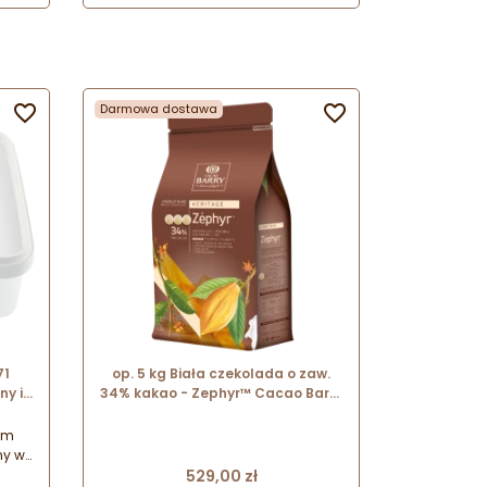
z
cukierniczych. Wykonana z
odpornej stali nierdzewnej
z
przeznaczonej do kontaktu z
 z
żywnością. Trapezowy nóż do
ze
czekolady.

Darmowa dostawa

71
op. 5 kg Biała czekolada o zaw.
y i
34% kakao - Zephyr™ Cacao Barry
aowy
- czekolada w kaletkach
 mm
ym
ny w
Cena
 w
529,00 zł