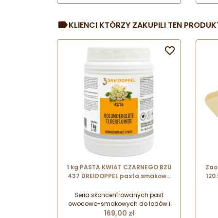
cukierniczych. Wykonana z
odpornej stali nierdzewnej
przeznaczonej do kontaktu z
KLIENCI KTÓRZY ZAKUPILI TEN PRODUKT
żywnością. Wygodny uchwyt z
ż
odpornego tworzywa w kolorze
o
niebieskim.

1 kg PASTA KWIAT CZARNEGO BZU
Zao
437 DREIDOPPEL pasta smakowa
120
do lodów i wyrobów cukierniczych
Seria skoncentrowanych past
owocowo-smakowych do lodów i
Cena
wyrobów cukierniczych. Pasty
169,00 zł