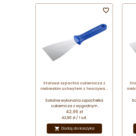

Stalowa szpachla cukiernicza z
Sta
niebieskim uchwytem z tworzywa -
nieb
dł. 24.5 x szer. 8 cm - nr. kat. 68675
d
Thermohauser
Solidnie wykonana szpachelka
So
cukiernicza z wygodnym
Cena
uchwytem. Szpachla do
42,95 zł
temperowania czekolady.
42,95 zł / 1 szt.
Doskonała do porcjowania i
krojenia ciasta, siekania składników
kroj
Dodaj do koszyka

oraz wygładzania mas