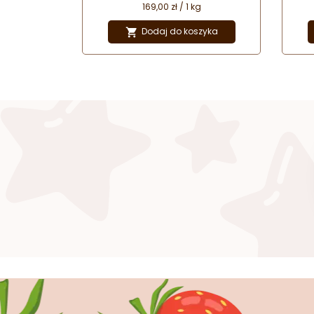
charakteryzują się bardzo
169,00 zł / 1 kg
ekonomicznym dozowaniem.
Nadają wyrobom intensywny smak
Dodaj do koszyka

i aromat oraz naturalną barwę.