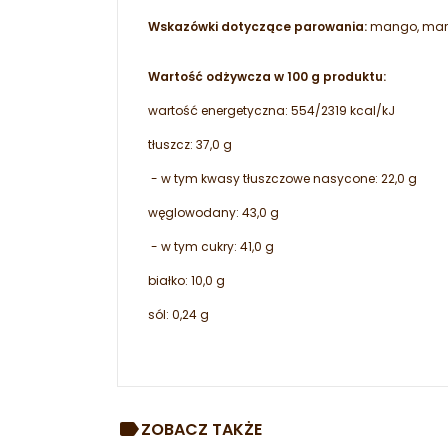
Wskazówki dotyczące parowania:
mango, marak
Wartość odżywcza w 100 g produktu:
wartość energetyczna: 554/2319 kcal/kJ
tłuszcz: 37,0 g
- w tym kwasy tłuszczowe nasycone: 22,0 g
węglowodany: 43,0 g
- w tym cukry: 41,0 g
białko: 10,0 g
sól: 0,24 g
ZOBACZ TAKŻE