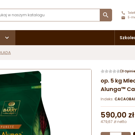
Telef

E-ma
Szkole
OLADA
(0 Opini
op. 5 kg Ml
Alunga™ Cac
Indeks:
CACAOBAR
590,00 zł
479,67 zł netto