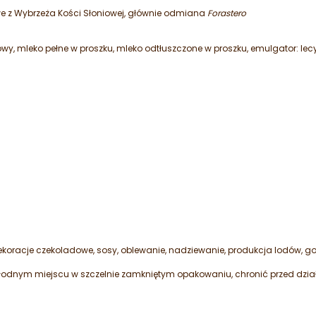
e z Wybrzeża Kości Słoniowej, głównie odmiana
Forastero
wy, mleko pełne w proszku, mleko odtłuszczone w proszku,
emulgator: lec
ekoracje czekoladowe, sosy, oblewanie, nadziewanie,
produkcja lodów, got
odnym miejscu w szczelnie zamkniętym opakowaniu,
chronić przed dzi