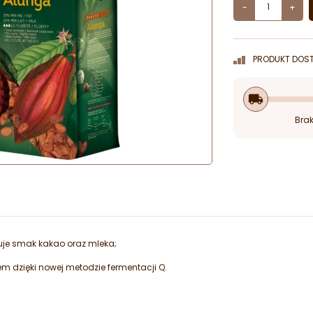
-
+
PRODUKT DOST
local_shipping
Brak
uje smak kakao oraz mleka;
m dzięki nowej metodzie fermentacji Q.