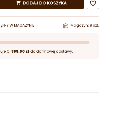

DODAJ DO KOSZYKA

ĘPNY W MAGAZYNIE
Magazyn: 9 szt.
uje Ci
399.00 zł
do darmowej dostawy.