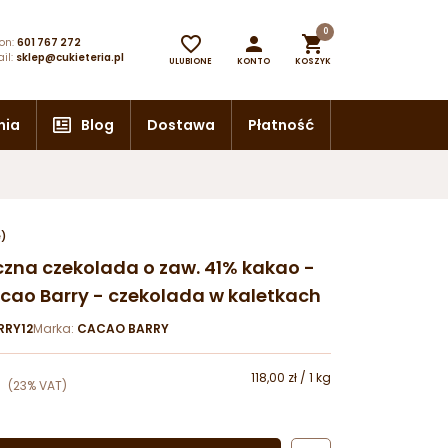
0



on:
601 767 272
il:
sklep@cukieteria.pl
ULUBIONE
KONTO
KOSZYK
nia
Blog
Dostawa
Płatność
e)
eczna czekolada o zaw. 41% kakao -
ao Barry - czekolada w kaletkach
RY12
Marka:
CACAO BARRY
118,00 zł / 1 kg
(23% VAT)