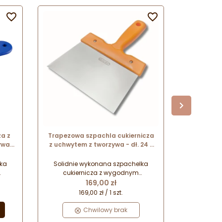


za z
Trapezowa szpachla cukiernicza
3,5 l Misk
ywa -
z uchwytem z tworzywa - dł. 24 x
280
t.
szer. 18 cm - nr. kat. M1185
Chocolate World
lka
Solidnie wykonana szpachelka
cukiernicza z wygodnym
Cena
uchwytem. Szpachla do
169,00 zł
temperowania czekolady.
169,00 zł / 1 szt.
i
Doskonała do porcjowania i
ników
krojenia ciasta, siekania składników
Chwilowy brak

oraz wygładzania mas