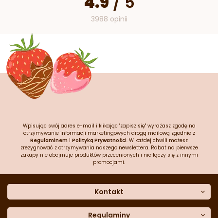
4.9
/
5
3988 opinii
Wpisując swój adres e-mail i klikając "zapisz się" wyrażasz zgodę na
otrzymywanie informacji marketingowych drogą mailową zgodnie z
Regulaminem
i
Polityką Prywatności
. W każdej chwili możesz
zrezygnować z otrzymywania naszego newslettera. Rabat na pierwsze
zakupy nie obejmuje produktów przecenionych i nie łączy się z innymi
promocjami.
Kontakt
O nas
Dane kontaktowe
Regulaminy