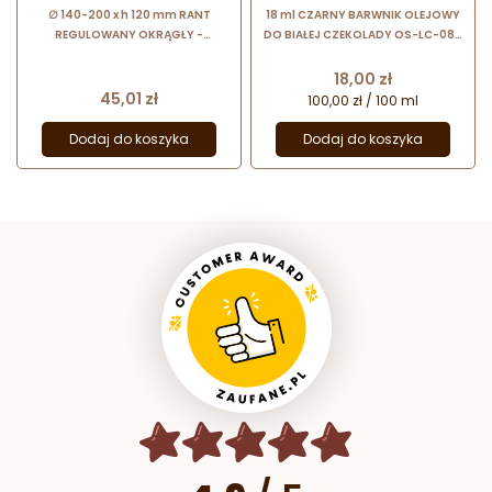
∅ 140-200 x h 120 mm RANT
18 ml CZARNY BARWNIK OLEJOWY
REGULOWANY OKRĄGŁY -
DO BIAŁEJ CZEKOLADY OS-LC-080
DOROSIOWE RANTY rant ze stali
FOOD COLOURS barwnik
nierdzewnej + 2 spinki
spożywczy w formie emulsji
Cena
18,00 zł
Cena
45,01 zł
100,00 zł / 100 ml
Dodaj do koszyka
Dodaj do koszyka