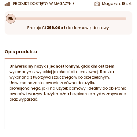
PRODUKT DOSTĘPNY W MAGAZYNIE
Magazyn: 18 szt.
local_shipping
Brakuje Ci
399.00 zł
do darmowej dostawy.
Opis produktu
Uniwersalny nożyk z jednostronnym, gładkim ostrzem
wykonanym z wysokiej jakości stali nierdzewnej. Rączka
wykonana z tworzywa sztucznego w kolorze zielonym.
Uniwersalne zastosowanie zarówno do użytku
profesjonalnego, jak i na użytek domowy. Idealny do obierania
owoców i warzyw. Nożyk można bezpiecznie myć w zmywarce
oraz wyparzać.