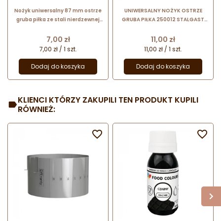
Nożyk uniwersalny 87 mm ostrze
UNIWERSALNY NOŻYK OSTRZE
gruba piłka ze stali nierdzewnej
GRUBA PIŁKA 250012 STALGAST
66601 Thermohauser
stalowy nożyk o długości 85 mm z
zielonym uchwytem z tworzywa
Cena
Cena
7,00 zł
11,00 zł
7,00 zł / 1 szt.
11,00 zł / 1 szt.
Dodaj do koszyka
Dodaj do koszyka
KLIENCI KTÓRZY ZAKUPILI TEN PRODUKT KUPILI
RÓWNIEŻ:

