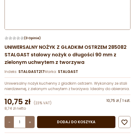
(0 Opinie)
UNIWERSALNY NOŻYK Z GŁADKIM OSTRZEM 285082
STALGAST stalowy nożyk o długości 90 mm z
zielonym uchwytem z tworzywa
Indeks:
STALGAST217
Marka:
STALGAST
Uniwersalny nożyk kuchenny z gładkim ostrzem. Wykonany ze stali
nierdzewnej, z zielonym uchwytem z tworzywa. Idealny do obierania.
10,75 zł
10,75 zł / 1 szt.
(23% VAT)
8,74 zł netto

DODAJ DO KOSZYKA
-
+