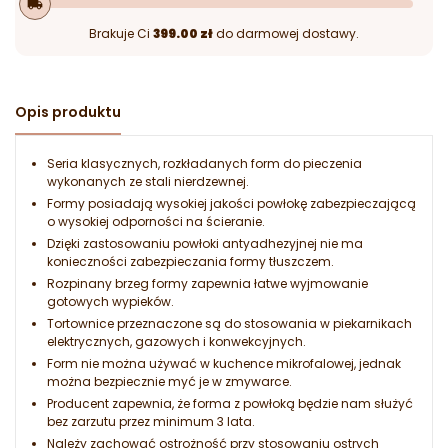
local_shipping
Brakuje Ci
399.00 zł
do darmowej dostawy.
Opis produktu
Seria klasycznych, rozkładanych form do pieczenia
wykonanych ze stali nierdzewnej.
Formy posiadają wysokiej jakości powłokę zabezpieczającą
o wysokiej odporności na ścieranie.
Dzięki zastosowaniu powłoki antyadhezyjnej nie ma
konieczności zabezpieczania formy tłuszczem.
Rozpinany brzeg formy zapewnia łatwe wyjmowanie
gotowych wypieków.
Tortownice przeznaczone są do stosowania w piekarnikach
elektrycznych, gazowych i konwekcyjnych.
Form nie można używać w kuchence mikrofalowej, jednak
można bezpiecznie myć je w zmywarce.
Producent zapewnia, że forma z powłoką będzie nam służyć
bez zarzutu przez minimum 3 lata.
Należy zachować ostrożność przy stosowaniu ostrych