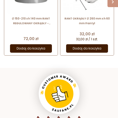
∅ 150-210 x h 140 mm RANT
RANT OKRĄGŁY ∅ 260 mm x h 60
REGULOWANY OKRĄGŁY -
mm Frantyl
DOROSIOWE RANTY rant ze stali
nierdzewnej + 2 spinki
Cena
32,00 zł
Cena
72,00 zł
32,00 zł / 1 szt.
Dodaj do koszyka
Dodaj do koszyka