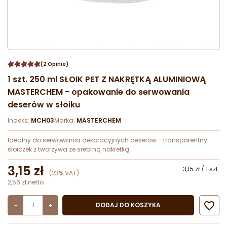
(2 Opinie)
1 szt. 250 ml SŁOIK PET Z NAKRĘTKĄ ALUMINIOWĄ
MASTERCHEM - opakowanie do serwowania
deserów w słoiku
Indeks:
MCH03
Marka:
MASTERCHEM
Idealny do serwowania dekoracyjnych deserów - transparentny
słoiczek z tworzywa ze srebrną nakretką.
3,15 zł
3,15 zł / 1 szt.
(23% VAT)
2,56 zł netto

DODAJ DO KOSZYKA
-
+