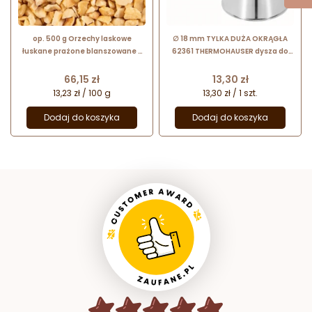
op. 500 g Orzechy laskowe
∅ 18 mm TYLKA DUŻA OKRĄGŁA
łuskane prażone blanszowane -
62361 THERMOHAUSER dysza do
kostka 2-4 mm
dekoracji ze stali nierdzewnej
Cena
Cena
66,15 zł
13,30 zł
13,23 zł / 100 g
13,30 zł / 1 szt.
Dodaj do koszyka
Dodaj do koszyka