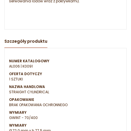
serwowania lodów wraz z pokrywkami).
Szczegóły produktu
NUMER KATALOGOWY
AL006 | K0091
OFERTA DOTYCZY
1 SZTUKI
NAZWA HANDLOWA
STRAIGHT CYLINDRICAL
OPAKOWANIE
BRAK OPAKOWANIA OCHRONNEGO
WYMIARY
GWINT - 70/400
WYMIARY
Ø 72.0 mm x h 77.5 mm