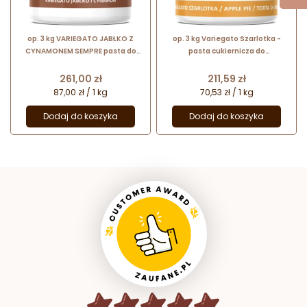
op. 3 kg VARIEGATO JABŁKO Z
op. 3 kg Variegato Szarlotka -
CYNAMONEM SEMPRE pasta do
pasta cukiernicza do
przekładania i dekorowania z
przekładania i dekorowania lodów
kawałkami owoców
- nr. kat. 320002 Sempre
Cena
Cena
261,00 zł
211,59 zł
Ingredients
87,00 zł / 1 kg
70,53 zł / 1 kg
Dodaj do koszyka
Dodaj do koszyka