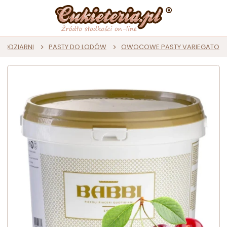
 LODZIARNI
PASTY DO LODÓW
OWOCOWE PASTY VARIEGATO