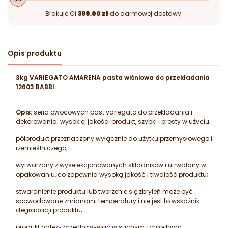
Brakuje Ci
399.00 zł
do darmowej dostawy.
Opis produktu
3kg VARIEGATO AMARENA pasta wiśniowa do przekładania
12603 BABBI:
Opis:
seria owocowych past variegato do przekładania i
dekorowania; wysokiej jakości produkt, szybki i prosty w użyciu;
półprodukt przeznaczony wyłącznie do użytku przemysłowego i
rzemieślniczego;
wytwarzany z wyselekcjonowanych składników i utrwalany w
opakowaniu, co zapewnia wysoką jakość i trwałość produktu;
stwardnienie produktu lub tworzenie się zbryleń może być
spowodowane zmianami temperatury i nie jest to wskaźnik
degradacji produktu;
produkt należy przechowywać w suchym i chłodnym