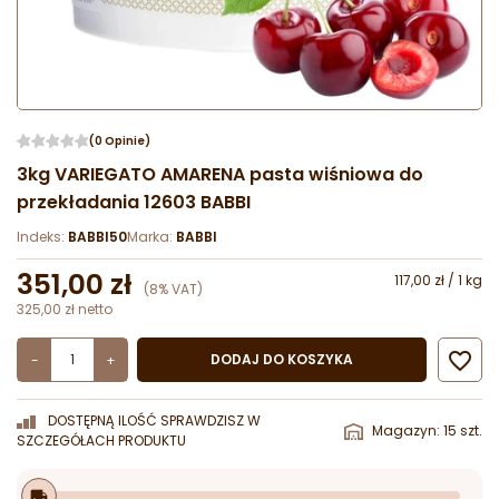
(0 Opinie)
3kg VARIEGATO AMARENA pasta wiśniowa do
przekładania 12603 BABBI
Indeks:
BABBI50
Marka:
BABBI
351,00 zł
117,00 zł / 1 kg
(8% VAT)
325,00 zł netto

DODAJ DO KOSZYKA
-
+
DOSTĘPNĄ ILOŚĆ SPRAWDZISZ W
Magazyn: 15 szt.
SZCZEGÓŁACH PRODUKTU
local_shipping