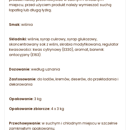
miejscu; przed użyciem produkt należy wymieszać suchą
łopatką lub długą łyżką;
Smak:
wiśnia
Składniki:
wiśnie, syrop cukrowy, syrop glukozowy,
skoncentrowany sok z wiśni, skrobia modyfikowana, regulator
kwasowości: kwas cytrynowy (E330), aromat, barwnik:
antocyjany (E163).
Dozowanie:
według uznania
Zastosowanie:
do lodów, kremów, deserów, do przekładania i
dekorowania
Opakowanie:
3 kg
Opakowanie zbiorcze:
4 x 3 kg
Przechowywanie:
w suchym i chłodnym miejscu w szczelnie
zamkniętym opakowaniu;