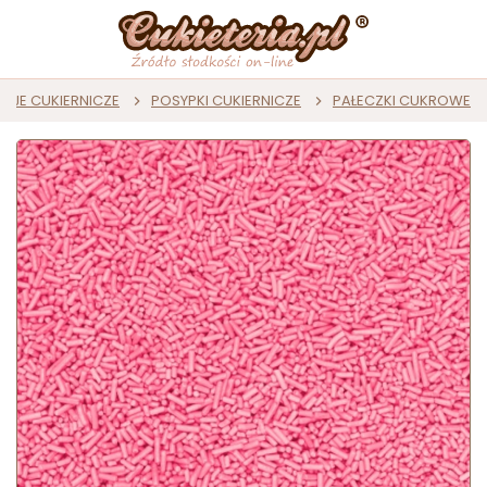
CJE CUKIERNICZE
POSYPKI CUKIERNICZE
PAŁECZKI CUKROWE