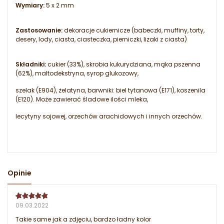
Wymiary:
5 x 2 mm
Zastosowanie:
dekoracje cukiernicze (babeczki, muffiny, torty,
desery, lody, ciasta, ciasteczka, pierniczki, lizaki z ciasta)
Składniki:
cukier (33%), skrobia kukurydziana, mąka pszenna
(62%), maltodekstryna, syrop glukozowy,
szelak (E904), żelatyna, barwniki: biel tytanowa (E171), koszenila
(E120). Może zawierać śladowe ilości mleka,
lecytyny sojowej, orzechów arachidowych i innych orzechów.
Opinie
09.03.2022
Takie same jak a zdjęciu, bardzo ładny kolor