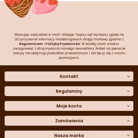
Wpisując swój adres e-mail i klikając "zapisz się" wyrażasz zgodę na
otrzymywanie informacji marketingowych drogą mailową zgodnie z
Regulaminem
i
Polityką Prywatności
. W każdej chwili możesz
zrezygnować z otrzymywania naszego newslettera. Rabat na pierwsze
zakupy nie obejmuje produktów przecenionych i nie łączy się z innymi
promocjami.
Kontakt
O nas
Dane kontaktowe
Regulaminy
Często zadawane pytania
Regulamin sklepu
Sklep stacjonarny
Polityka prywatności
Moje konto
Formularz kontaktowy
Polityka cookies
Załóż konto
Blog
Polityka reklamacji
Zamówienia
Moje dane
Polityka zwrotów
Historia zamówień
e-mail:
Sposoby dostawy
sklep@cukieteria.pl
Dostępność cyfrowa
Lista ulubionych
telefon:
Metody płatności
Nasza marka
601 767 272