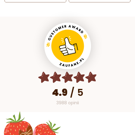
4.9
/
5
3988 opinii