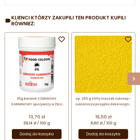
KLIENCI KTÓRZY ZAKUPILI TEN PRODUKT KUPILI
RÓWNIEŻ:


35g Barwnik CZERWONY
op. 250 g Żółty maczek cukrowy -
KARMINOWY spożywczy w ŻELU
cukiernicza posypka dekoracyjna
WSG-032 Food Colours
- drobne kuleczki - śr. 2-3 mm
Cena
Cena
13,70 zł
16,50 zł
39,14 zł / 100 g
6,60 zł / 100 g
Dodaj do koszyka
Dodaj do koszyka