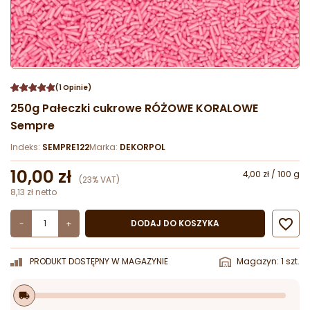
(1 Opinie)
250g Pałeczki cukrowe RÓŻOWE KORALOWE
Sempre
Indeks:
SEMPRE122
Marka:
DEKORPOL
10,00 zł
4,00 zł / 100 g
(23% VAT)
8,13 zł netto

DODAJ DO KOSZYKA
-
+
PRODUKT DOSTĘPNY W MAGAZYNIE
Magazyn: 1 szt.
local_shipping