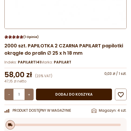
(1 Opinie)
2000 szt. PAPILOTKA 2 CZARNA PAPILART papilotki
okrągłe do pralin ∅ 25 x h 18 mm
Indeks:
PAPILART141
Marka:
PAPILART
58,00 zł
0,03 zł / 1 szt.
(23% VAT)
47,15 zł netto

DODAJ DO KOSZYKA
-
+
PRODUKT DOSTĘPNY W MAGAZYNIE
Magazyn: 4 szt.
local_shipping