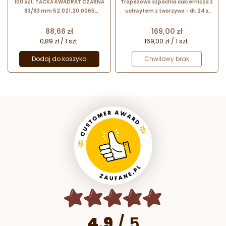
100 szt. TACKA KWADRAT CZARNA
Trapezowa szpachla cukiernicza z
83/83 mm 52.021.20.0065
uchwytem z tworzywa - dł. 24 x
Silikomart
szer. 18 cm - nr. kat. M1185
Chocolate World
Cena
Cena
88,66 zł
169,00 zł
0,89 zł / 1 szt.
169,00 zł / 1 szt.
Dodaj do koszyka
Chwilowy brak
4.9
/
5