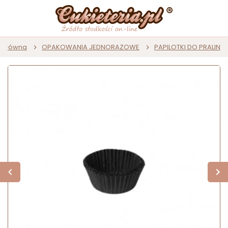
a główna
OPAKOWANIA JEDNORAZOWE
PAPILOTKI DO PRALIN