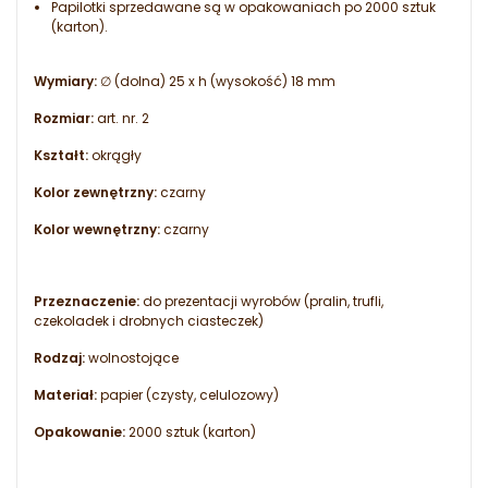
Papilotki sprzedawane są w opakowaniach po 2000 sztuk
(karton).
Wymiary:
∅ (dolna) 25 x h (wysokość) 18 mm
Rozmiar:
art. nr. 2
Kształt:
okrągły
Kolor zewnętrzny:
czarny
Kolor wewnętrzny:
czarny
Przeznaczenie:
do prezentacji wyrobów (pralin, trufli,
czekoladek i drobnych ciasteczek)
Rodzaj:
wolnostojące
Materiał:
papier (czysty, celulozowy)
Opakowanie:
2000 sztuk (karton)