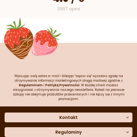
3987 opinii
Wpisując swój adres e-mail i klikając "zapisz się" wyrażasz zgodę na
otrzymywanie informacji marketingowych drogą mailową zgodnie z
Regulaminem
i
Polityką Prywatności
. W każdej chwili możesz
zrezygnować z otrzymywania naszego newslettera. Rabat na pierwsze
zakupy nie obejmuje produktów przecenionych i nie łączy się z innymi
promocjami.
Kontakt
O nas
Dane kontaktowe
Regulaminy