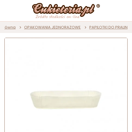
a główna
OPAKOWANIA JEDNORAZOWE
PAPILOTKI DO PRALIN