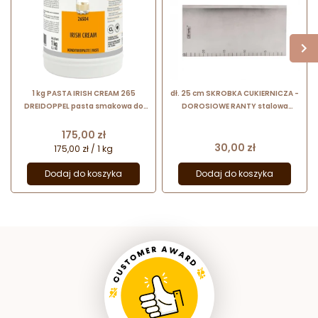
1 kg PASTA IRISH CREAM 265
dł. 25 cm SKROBKA CUKIERNICZA -
DREIDOPPEL pasta smakowa do
DOROSIOWE RANTY stalowa
lodów i wyrobów cukierniczych
skrobka z podziałką do pracy z
kremem
Cena
175,00 zł
Cena
30,00 zł
175,00 zł / 1 kg
Dodaj do koszyka
Dodaj do koszyka