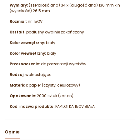
Wymiary:
(szerokość dna) 34 x (długość dna) 136 mm x h
(wysokość) 26.5 mm
Rozmiar:
nr. 15OV
Kształt:
podłużny owalnie zakończony
Kolor zewnętrzny:
biały
Kolor wewnętrzny:
biały
Przeznaczenie:
do prezentacji wyrobów
Rodzaj:
wolnostojące
Materiał:
papier (czysty, celulozowy)
Opakowanie:
2000 sztuk (karton)
Kod i nazwa produktu:
PAPILOTKA 15OV BIAŁA
Opinie