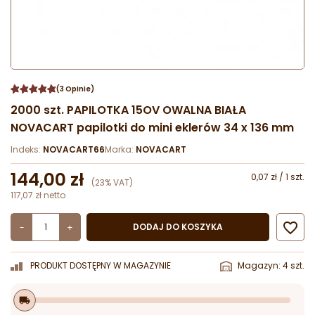
(3 Opinie)
2000 szt. PAPILOTKA 15OV OWALNA BIAŁA
NOVACART papilotki do mini eklerów 34 x 136 mm
Indeks:
NOVACART66
Marka:
NOVACART
144,00 zł
0,07 zł / 1 szt.
(23% VAT)
117,07 zł netto

DODAJ DO KOSZYKA
-
+
PRODUKT DOSTĘPNY W MAGAZYNIE
Magazyn: 4 szt.
local_shipping