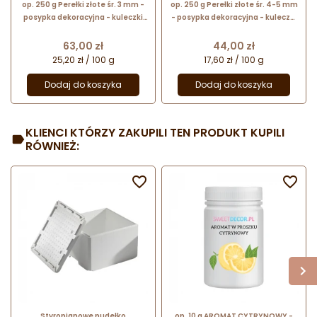
op. 250 g Perełki złote śr. 3 mm -
op. 250 g Perełki złote śr. 4-5 mm
posypka dekoracyjna - kuleczki
- posypka dekoracyjna - kuleczki
cukrowe z metalicznym
cukrowe z metalicznym
połyskiem
połyskiem
Cena
Cena
63,00 zł
44,00 zł
25,20 zł / 100 g
17,60 zł / 100 g
Dodaj do koszyka
Dodaj do koszyka
KLIENCI KTÓRZY ZAKUPILI TEN PRODUKT KUPILI
RÓWNIEŻ:


Styropianowe pudełko
op. 10 g AROMAT CYTRYNOWY -