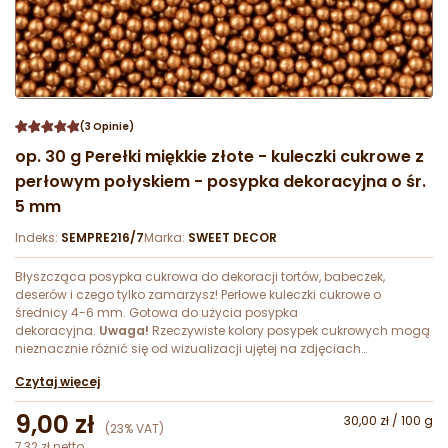
(3 Opinie)
op. 30 g Perełki miękkie złote - kuleczki cukrowe z
perłowym połyskiem - posypka dekoracyjna o śr.
5 mm
Indeks:
SEMPRE216/7
Marka:
SWEET DECOR
Błyszcząca posypka cukrowa do dekoracji tortów, babeczek,
deserów i czego tylko zamarzysz! Perłowe kuleczki cukrowe o
średnicy 4-6 mm. Gotowa do użycia posypka
dekoracyjna.
Uwaga!
Rzeczywiste kolory posypek cukrowych mogą
nieznacznie różnić się od wizualizacji ujętej na zdjęciach
katalogowych produktu.
Czytaj więcej
9,00 zł
30,00 zł / 100 g
(23% VAT)
7,32 zł netto