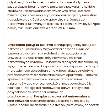
połyskiem, które idealnie uzupełnią domowe słodycze na
każdą okazję. Idealne rozwiązanie, które pozwala na szybkie i
efektowne udekorowanie domowych wypieków i deserów.
Pozwalają na stworzenie oryginalnej dekoracji przy niewielkim
nakładzie pracy. Doskonale sprawdzą się również do
dekorowania lukrowanych ciasteczek i pierniczków. Błyszczące
perełki, to kuleczki cukrowe
o średnicy 4-6 mm
.
Błyszcząca posypka cukrowa
o chrupiącej konsystencji, do
dekoracji cukierniczych. Wytwarzana na bazie cukru, co
zapewnia długi termin przydatności do spożycia oraz
uniwersalny słodki smak, który nie wpływa na smak
dekorowanych wyrobów. Do barwienia posypek stosowane są
wyłącznie bezpieczne do spożycia barwniki spożywcze. Posypki
mają zdolność do pochłaniania wilgoci, dlatego należy je
przechowywać w szczelnie zamkniętym opakowaniu. Barwniki
spożywcze zastosowane w posypkach są wrażliwe na
działanie światła słonecznego, które może powodować ich
blaknięcie. Dlatego dla zachowania barwy i konsystencji
posypek bardzo istotne są warunki ich
przechowywania.
Posypka cukrowa jest uniwersalna w
zastosowaniu
, doskonale sprawdzi się na każdą okazje.
Będzie idealna do dekoracji: ciasteczek, pierniczków, babeczek,