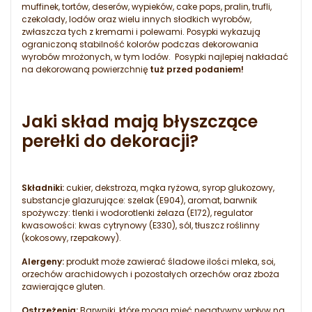
muffinek, tortów, deserów, wypieków, cake pops, pralin, trufli,
czekolady, lodów oraz wielu innych słodkich wyrobów,
zwłaszcza tych z kremami i polewami. Posypki wykazują
ograniczoną stabilność kolorów podczas dekorowania
wyrobów mrożonych, w tym lodów. Posypki najlepiej nakładać
na dekorowaną powierzchnię
tuż przed podaniem!
Jaki skład mają błyszczące
perełki do dekoracji?
Składniki:
cukier, dekstroza, mąka ryżowa, syrop glukozowy,
substancje glazurujące: szelak (E904), aromat, barwnik
spożywczy: tlenki i wodorotlenki żelaza (E172), regulator
kwasowości: kwas cytrynowy (E330), sól, tłuszcz roślinny
(kokosowy, rzepakowy).
Alergeny:
produkt może zawierać śladowe ilości mleka, soi,
orzechów arachidowych i pozostałych orzechów oraz zboża
zawierające gluten.
Ostrzeżenia:
Barwniki, które mogą mieć negatywny wpływ na