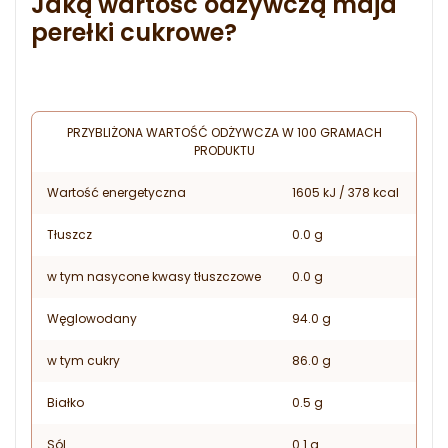
Jaką wartość odżywczą maja
perełki cukrowe?
PRZYBLIŻONA WARTOŚĆ ODŻYWCZA W 100 GRAMACH
PRODUKTU
Wartość energetyczna
1605 kJ / 378 kcal
Tłuszcz
0.0 g
w tym nasycone kwasy tłuszczowe
0.0 g
Węglowodany
94.0 g
w tym cukry
86.0 g
Białko
0.5 g
Sól
0.1 g