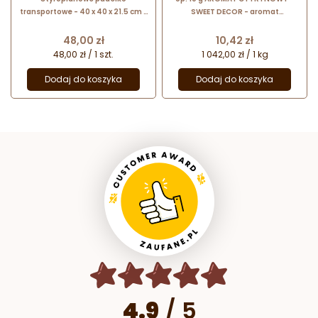
transportowe - 40 x 40 x 21.5 cm -
SWEET DECOR - aromat
pojemnik termoizolacyjny do
spożywczy w proszku nadający
wysyłki czekolady i dekoracji
smak i zapach
Cena
Cena
48,00 zł
10,42 zł
czekoladowych
48,00 zł / 1 szt.
1 042,00 zł / 1 kg
Dodaj do koszyka
Dodaj do koszyka
4.9
/
5