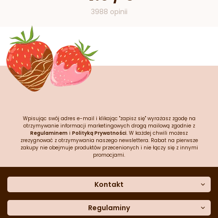
3988 opinii
Wpisując swój adres e-mail i klikając "zapisz się" wyrażasz zgodę na
otrzymywanie informacji marketingowych drogą mailową zgodnie z
Regulaminem
i
Polityką Prywatności
. W każdej chwili możesz
zrezygnować z otrzymywania naszego newslettera. Rabat na pierwsze
zakupy nie obejmuje produktów przecenionych i nie łączy się z innymi
promocjami.
Kontakt
O nas
Dane kontaktowe
Regulaminy
Często zadawane pytania