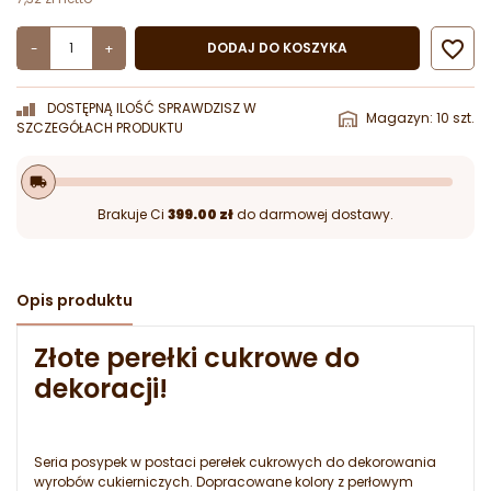

DODAJ DO KOSZYKA
-
+
DOSTĘPNĄ ILOŚĆ SPRAWDZISZ W
Magazyn: 10 szt.
SZCZEGÓŁACH PRODUKTU
local_shipping
Brakuje Ci
399.00 zł
do darmowej dostawy.
Opis produktu
Złote perełki cukrowe do
dekoracji!
Seria posypek w postaci perełek cukrowych do dekorowania
wyrobów cukierniczych. Dopracowane kolory z perłowym