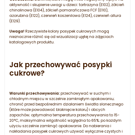
aktywność i skupienie uwagi u dzieci: tartrazyna (E102), żółcień
chinolinowa (E104), żółcień pomarańczowa FCF (E110),
azorubina (E122), czerwień koszenilowa (E124), czerwień allura
(E129).
Uwaga!
Rzeczywiste kolory posypek cukrowych mogą
nieznacznie różnić się od wizualizacji ujętej na zdjęciach
katalogowych produktu.
Jak przechowywać posypki
cukrowe?
Warunki przechowywania:
przechowywać w suchym i
chłodnym miejscu w szczelnie zamkniętym opakowaniu;
chronić przed bezpośrednim działaniem światła słonecznego
(które może powodować blaknięcie koloru) i obcych
zapachów; optymalna temperatura przechowywania to 15-
20°C, maksymalna wilgotność względna to 65%; po każdym
użyciu szczelnie zamknąć opakowanie. Do nabierania i
nakładania posypek cukrowych używać wyłącznie czystych i