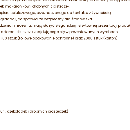
ladek, makaroników i drobnych ciasteczek.
apieru celulozowego, przeznaczonego do kontaktu z żywnością.
egradacji, co sprawia, że bezpieczny dla środowiska.
dzenia i mrożenia, mają służyć eleganckiej i efektownej prezentacji produ
a działanie tłuszczu znajdującego się w prezentowanych wyrobach.
00 sztuk (foliowe opakowanie ochronne) oraz 2000 sztuk (karton).
rufli, czekoladek i drobnych ciasteczek)