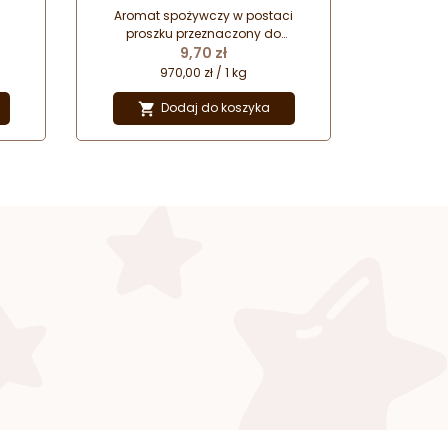
smak i zapach
Aromat spożywczy w postaci
proszku przeznaczony do
Cena
aromatyzowania oraz nadawania
9,70 zł
smaku różnego rodzaju wyrobom
970,00 zł / 1 kg
cukierniczym.
Dodaj do koszyka
