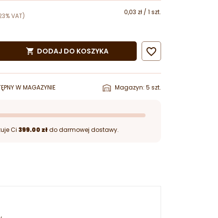
0,03 zł / 1 szt.
23% VAT)

DODAJ DO KOSZYKA

ĘPNY W MAGAZYNIE
Magazyn: 5 szt.
uje Ci
399.00 zł
do darmowej dostawy.
w.