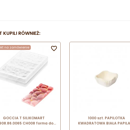
 KUPILI RÓWNIEŻ:
ukt na zamówienie

GOCCIA T SILIKOMART
1000 szt. PAPILOTKA
.908.86.0065 CH008 forma do
KWADRATOWA BIAŁA PAPIL
tabliczek czekolady kropla
papilotki do czekoladek 35 x 3