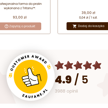
16 mm
rofesjonalna forma do pralin
wykonana z Tritanu™.
Cena
39,00 zł
Cena
93,00 zł
0,04 zł / 1 szt.
Dodaj do koszyka
Zapytaj o produkt

4.9
/
5
3988 opinii