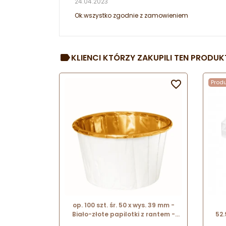
24.04.2023
Ok.wszystko zgodnie z zamowieniem
KLIENCI KTÓRZY ZAKUPILI TEN PRODUKT

Prod
op. 100 szt. śr. 50 x wys. 39 mm -
Biało-złote papilotki z rantem -
52
foremki z powłoką aluminiową do