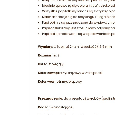
Idealnie sprawdzą się do pralin, trufli, czeko
Wszystkie papilotki wykonane są z czystego p
Materiał nadaje się do recyklingu i ulega biod
Papilotki nie są przeznaczone do wypieku, chło
Papier celulozowy jest stosunkowo odporny n
Papilotki sprzedawane są w opakowaniach po 1
Wymiary:
∅ (dolna) 24 x h (wysokość) 16.5 mm
Rozmiar:
nr. 2
Kształt:
okrągły
Kolor zewnętrzny:
brązowy w złote paski
Kolor wewnętrzny:
brązowy
Przeznaczenie:
do prezentacji wyrobów (pralin, t
Rodzaj:
wolnostojące