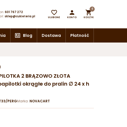
0



on:
601 767 272
il:
sklep@cukieteria.pl
ULUBIONE
KONTO
KOSZYK
nia
Blog
Dostawa
Płatność
)
APILOTKA 2 BRĄZOWO ZŁOTA
pilotki okrągłe do pralin ∅ 24 x h
T33/PERG
Marka:
NOVACART