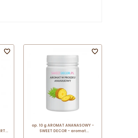


op. 10 g AROMAT ANANASOWY -
ART
SWEET DECOR - aromat
5 x h
spożywczy w proszku nadający