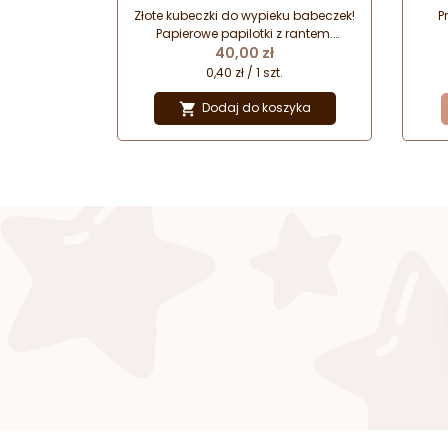
pieczenia babeczek
Złote kubeczki do wypieku babeczek!
P
Papierowe papilotki z rantem.
Cena
Dekoracyjna powłoka aluminiowa w
40,00 zł
kolorze złotym. Błyszczące foremki
0,40 zł / 1 szt.
do wypieku muffinek, mini serników i
słodkich bułeczek. Efektowna
Dodaj do koszyka

prezentacja wypieków i deserów na
słodkim stole.