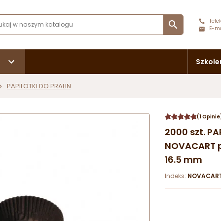
Telef

E-ma
Szkole
PAPILOTKI DO PRALIN
(1 Opinie
2000 szt. P
NOVACART pa
16.5 mm
Indeks:
NOVACAR