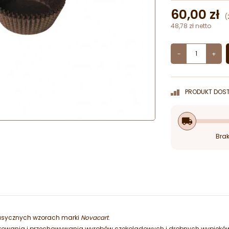
60,00 zł
(
48,78 zł netto
-
+
PRODUKT DOST
local_shipping
Brak
lasycznych wzorach marki
Novacart
.
pakowania i przechowywania wyrobów czekoladowych i drobnych wypiekó