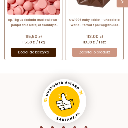
op. 1 kg Czekolada truskawkowa -
CW1906 Ruby Tablet - Chocolate
połączenie białej czekolady z
World - forma z poliwęglanu do
aromatem truskawkowym -
tabliczek czekolady - dł. 103.5 x
Strawberry Callets™ Callebaut
wys. 13.5 mm / poj. 56 g
Cena
Cena
115,50 zł
113,00 zł
115,50 zł / 1 kg
113,00 zł / 1 szt.
Dodaj do koszyka
Zapytaj o produkt