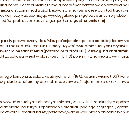
alną barwę. Pasty cukiernicze mają postać koncentratów, co pozwala na
ieograniczone możliwości kreowania smaków w deserach (od tradycyjny
i cukierniczej - zapewniając wysoką jakość przygotowywanych wyrobów.
 lodów, pralin, czekolady na gorąco) oraz
gastronomicznej
.
 pasty
przeznaczony do użytku profesjonalnego - do produkcji lodów rz
nia i nakładania produktu należy używać wyłącznie suchych i czystych 
entualne zabrudzenia (pozostałości produktu).
Z uwagi na charakter 
dukt zapakowany jest w plastikowy (PE-HD) pojemnik z nakrętką o wymiara
nego, koncentrat soku z kwaśnych wiśni (15%), kwaśne wiśnie (10%), konc
wy, skrobia, naturalny aromat; może zawierać jaja, mleko oraz orzechy; p
chowywać w suchym i chłodnym miejscu, w szczelnie zamkniętym opakow
 oraz ciepła; po zużyciu opakowanie produktu podlega segregacji; opt
 Po otwarciu produkt należy przechowywać w warunkach chłodniczych w