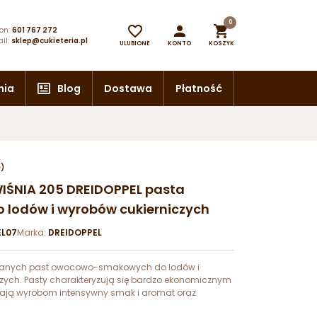
0



on:
601 767 272
il:
sklep@cukieteria.pl
ULUBIONE
KONTO
KOSZYK
nia
Blog
Dostawa
Płatność
e)
WIŚNIA 205 DREIDOPPEL pasta
lodów i wyrobów cukierniczych
EL07
Marka:
DREIDOPPEL
wanych past owocowo-smakowych do lodów i
zych. Pasty charakteryzują się bardzo ekonomicznym
ją wyrobom intensywny smak i aromat oraz