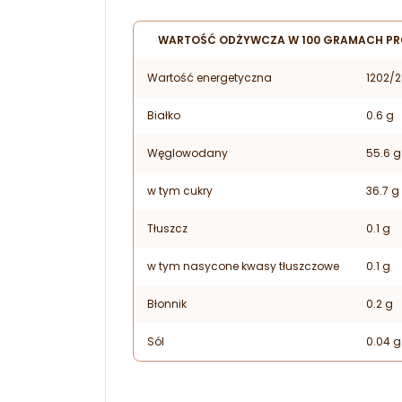
WARTOŚĆ ODŻYWCZA W 100 GRAMACH P
Wartość energetyczna
1202/2
Białko
0.6 g
Węglowodany
55.6 g
w tym cukry
36.7 g
Tłuszcz
0.1 g
w tym nasycone kwasy tłuszczowe
0.1 g
Błonnik
0.2 g
Sól
0.04 g