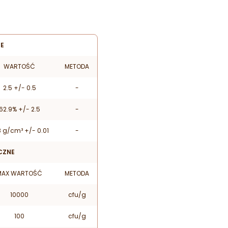
NE
WARTOŚĆ
METODA
2.5 +/- 0.5
-
62.9% +/- 2.5
-
8 g/cm³ +/- 0.01
-
CZNE
MAX WARTOŚĆ
METODA
10000
cfu/g
100
cfu/g