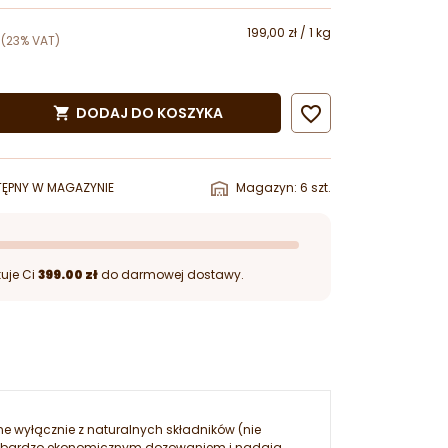
199,00 zł / 1 kg
(23% VAT)

DODAJ DO KOSZYKA

ĘPNY W MAGAZYNIE
Magazyn: 6 szt.
uje Ci
399.00 zł
do darmowej dostawy.
e wyłącznie z naturalnych składników (nie
się bardzo ekonomicznym dozowaniem i nadają