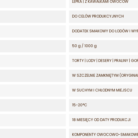
LEPKA | Z KAWAŁKAMI OWOCÓW
DO CELÓW PRODUKCYJNYCH
DODATEK SMAKOWY DO LODÓW I W
50 g / 1000 g
TORTY | LODY | DESERY | PRALINY |
W SZCZELNIE ZAMKNIĘTYM (ORYGIN
W SUCHYM I CHŁODNYM MIEJSCU
15-20°C
18 MIESIĘCY OD DATY PRODUKCJI
KOMPONENTY OWOCOWO-SMAKOW