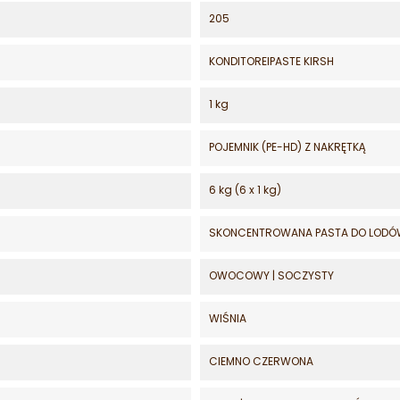
205
KONDITOREIPASTE KIRSH
1 kg
POJEMNIK (PE-HD) Z NAKRĘTKĄ
6 kg (6 x 1 kg)
SKONCENTROWANA PASTA DO LODÓ
OWOCOWY | SOCZYSTY
WIŚNIA
CIEMNO CZERWONA