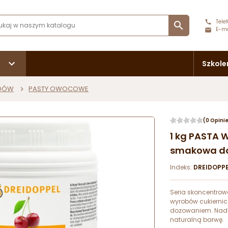
Telef

E-ma
Szkole
ODÓW
PASTY OWOCOWE
(0 Opini
1 kg PASTA 
smakowa do 
Indeks:
DREIDOPP
Seria skoncentro
wyrobów cukiernic
dozowaniem. Nada
naturalną barwę.