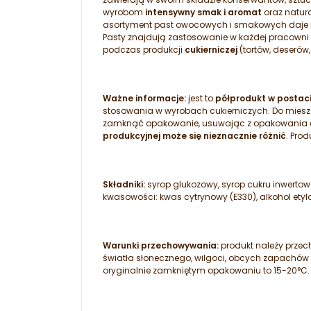
wyrobom
intensywny smak i aromat
oraz natur
asortyment past owocowych i smakowych daje n
Pasty znajdują zastosowanie w każdej pracown
podczas produkcji
cukierniczej
(tortów, deserów,
Ważne informacje:
jest to
półprodukt w postaci
stosowania w wyrobach cukierniczych. Do miesza
zamknąć opakowanie, usuwając z opakowania ew
produkcyjnej może się nieznacznie różnić
. Pro
Składniki:
syrop glukozowy, syrop cukru inwertowa
kwasowości: kwas cytrynowy (E330), alkohol etylo
Warunki przechowywania:
produkt należy prze
światła słonecznego, wilgoci, obcych zapachów
oryginalnie zamkniętym opakowaniu to 15-20°C.