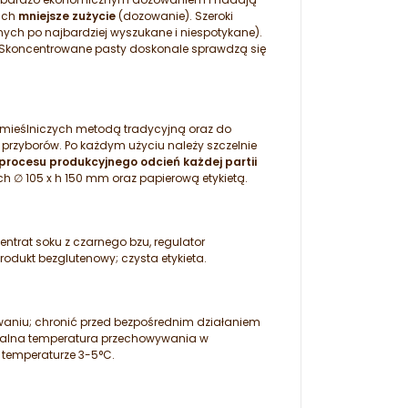
 ich
mniejsze zużycie
(dozowanie). Szeroki
ch po najbardziej wyszukane i niespotykane).
 Skoncentrowane pasty doskonale sprawdzą się
emieślniczych metodą tradycyjną oraz do
przyborów. Po każdym użyciu należy szczelnie
procesu produkcyjnego odcień każdej partii
ch ∅ 105 x h 150 mm oraz papierową etykietą.
entrat soku z czarnego bzu, regulator
rodukt bezglutenowy; czysta etykieta.
aniu; chronić przed bezpośrednim działaniem
ymalna temperatura przechowywania w
 temperaturze 3-5°C.