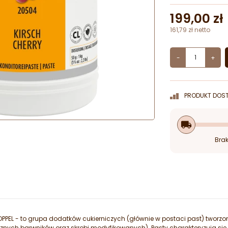
199,00 zł
161,79 zł netto
-
+
PRODUKT DOST
local_shipping
Brak
PPEL - to grupa dodatków cukierniczych (głównie w postaci past) tworzon
cznych barwników oraz skrobi modyfikowanych). Pasty charakteryzują 