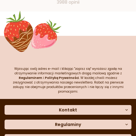
3988 opinii
Wpisując swój adres e-mail i klikając "zapisz się" wyrażasz zgodę na
otrzymywanie informacji marketingowych drogą mailową zgodnie z
Regulaminem
i
Polityką Prywatności
. W każdej chwili możesz
zrezygnować z otrzymywania naszego newslettera. Rabat na pierwsze
zakupy nie obejmuje produktów przecenionych i nie łączy się z innymi
promocjami.
Kontakt
O nas
Dane kontaktowe
Regulaminy
Często zadawane pytania
Regulamin sklepu