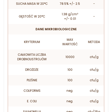
SUCHA MASA W 20°C
78.5% +/- 2.5
-
1.38 g/cm³
GĘSTOŚĆ W 20°C
-
+/- 0.01
DANE MIKROBIOLOGICZNE
MAX
KRYTERIUM
METODA
WARTOŚĆ
CAŁKOWITA LICZBA
10000
cfu/g
DROBNOUSTROJÓW
DROŻDŻE
100
cfu/g
PLEŚNIE
100
cfu/g
COLIFORMS
neg.
cfu/g
E. COLI
neg.
cfu/g
SALMONELLA
neg.
cfu/25g