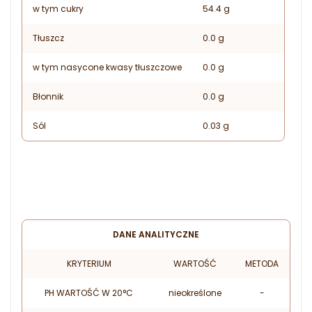
w tym cukry
54.4 g
Tłuszcz
0.0 g
w tym nasycone kwasy tłuszczowe
0.0 g
Błonnik
0.0 g
Sól
0.03 g
DANE ANALITYCZNE
KRYTERIUM
WARTOŚĆ
METODA
PH WARTOŚĆ W 20°C
nieokreślone
-