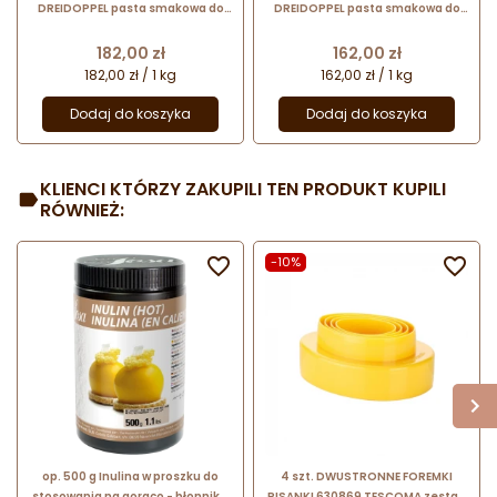
DREIDOPPEL pasta smakowa do
DREIDOPPEL pasta smakowa do
lodów i wyrobów cukierniczych
lodów i wyrobów cukierniczych
Cena
Cena
182,00 zł
162,00 zł
182,00 zł / 1 kg
162,00 zł / 1 kg
Dodaj do koszyka
Dodaj do koszyka
KLIENCI KTÓRZY ZAKUPILI TEN PRODUKT KUPILI
RÓWNIEŻ:

-10%

op. 500 g Inulina w proszku do
4 szt. DWUSTRONNE FOREMKI
stosowania na gorąco - błonnik z
PISANKI 630869 TESCOMA zestaw