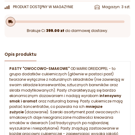
PRODUKT DOSTĘPNY W MAGAZYNIE
Magazyn: 3 szt.
local_shipping
Brakuje Ci
399.00 zł
do darmowej dostawy.
Opis produktu
PASTY "OWOCOWO-SMAKOWE"
OD MARKI DREIDOPPEL - to
grupa dodatków cukierniczych (głównie w postaci past)
tworzone wyłącznie z naturalnych składników (nie zawierają w
swoim składzie konserwantów, sztucznych barwników oraz
skrobi modyfikowanych). Pasty charakteryzują się bardzo
ekonomicznym dozowaniem i nadają wyrobom
intensywny
smak i aromat
oraz naturalną barwę. Pasty cukiernicze mają
postać koncentratów, co pozwala na ich
mniejsze
zużycie
(dozowanie). Szeroki asortyment past owocowych i
smakowych daje nieograniczone możliwości kreowania
smaków w deserach (od tradycyjnych po najbardziej
wyszukane i niespotykane). Pasty znajdują zastosowanie w
każdej pracowni cukierniczej - zapewniając wysoką jakość