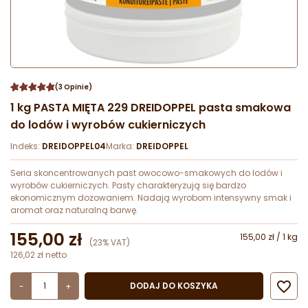
(3 Opinie)
1 kg PASTA MIĘTA 229 DREIDOPPEL pasta smakowa
do lodów i wyrobów cukierniczych
Indeks:
DREIDOPPEL04
Marka:
DREIDOPPEL
Seria skoncentrowanych past owocowo-smakowych do lodów i
wyrobów cukierniczych. Pasty charakteryzują się bardzo
ekonomicznym dozowaniem. Nadają wyrobom intensywny smak i
aromat oraz naturalną barwę.
155,00 zł
155,00 zł / 1 kg
(23% VAT)
126,02 zł netto

DODAJ DO KOSZYKA
-
+