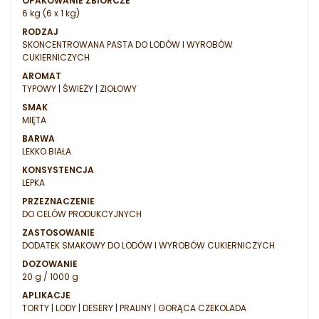
OPAKOWANIE ZBIORCZE
6 kg (6 x 1 kg)
RODZAJ
SKONCENTROWANA PASTA DO LODÓW I WYROBÓW
CUKIERNICZYCH
AROMAT
TYPOWY | ŚWIEŻY | ZIOŁOWY
SMAK
MIĘTA
BARWA
LEKKO BIAŁA
KONSYSTENCJA
LEPKA
PRZEZNACZENIE
DO CELÓW PRODUKCYJNYCH
ZASTOSOWANIE
DODATEK SMAKOWY DO LODÓW I WYROBÓW CUKIERNICZYCH
DOZOWANIE
20 g / 1000 g
APLIKACJE
TORTY | LODY | DESERY | PRALINY | GORĄCA CZEKOLADA