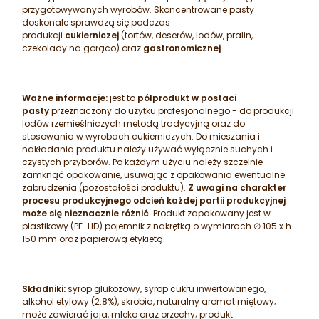
przygotowywanych wyrobów. Skoncentrowane pasty
doskonale sprawdzą się podczas
produkcji
cukierniczej
(tortów, deserów, lodów, pralin,
czekolady na gorąco) oraz
gastronomicznej
.
Ważne informacje:
jest to
półprodukt w postaci
pasty
przeznaczony do użytku profesjonalnego - do produkcji
lodów rzemieślniczych metodą tradycyjną oraz do
stosowania w wyrobach cukierniczych. Do mieszania i
nakładania produktu należy używać wyłącznie suchych i
czystych przyborów. Po każdym użyciu należy szczelnie
zamknąć opakowanie, usuwając z opakowania ewentualne
zabrudzenia (pozostałości produktu).
Z uwagi na charakter
procesu produkcyjnego odcień każdej partii produkcyjnej
może się nieznacznie różnić
. Produkt zapakowany jest w
plastikowy (PE-HD) pojemnik z nakrętką o wymiarach ∅ 105 x h
150 mm oraz papierową etykietą.
Składniki:
syrop glukozowy, syrop cukru inwertowanego,
alkohol etylowy (2.8%), skrobia, naturalny aromat miętowy;
może zawierać jaja, mleko oraz orzechy; produkt