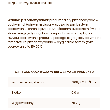
bezglutenowy; czysta etykieta.
Warunki przechowywania:
produkt należy przechowywać w
suchym i chłodnym miejscu, w szczelnie zamkniętym
opakowaniu; chronić przed bezpośrednim działaniem światła
słonecznego, wilgoci, obcych zapachów oraz ciepła; po
zużyciu opakowanie produktu podlega segregacji; optymalna
temperatura przechowywania w oryginalnie zamkniętym
opakowaniu to 15-20°C.
WARTOŚĆ ODŻYWCZA W 100 GRAMACH PRODUKTU
Wartość energetyczna
1368/322 kJ/kcal
Białko
0.0 g
Węglowodany
75.7 g