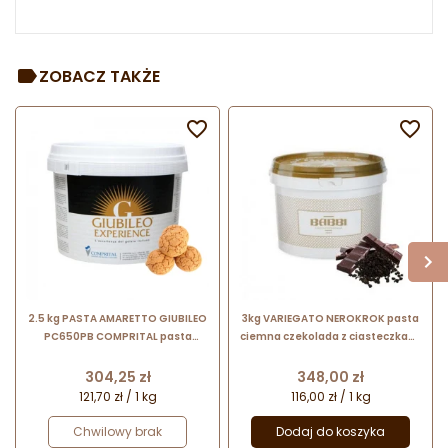
ZOBACZ TAKŻE


2.5 kg PASTA AMARETTO GIUBILEO
3kg VARIEGATO NEROKROK pasta
PC650PB COMPRITAL pasta
ciemna czekolada z ciasteczkami
ciasteczka migdałowe z cukrem
12345 BABBI
trzcinowym i gronowym
Cena
Cena
304,25 zł
348,00 zł
121,70 zł / 1 kg
116,00 zł / 1 kg
Chwilowy brak
Dodaj do koszyka