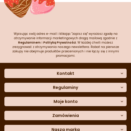
Wpisując swój adres e-mail i klikając "zapisz się" wyrażasz zgodę na
otrzymywanie informacji marketingowych drogą mailową zgodnie z
Regulaminem
i
Polityką Prywatności
. W każdej chwili możesz
zrezygnować z otrzymywania naszego newslettera. Rabat na pierwsze
zakupy nie obejmuje produktów przecenionych i nie łączy się z innymi
promocjami.
Kontakt
O nas
Dane kontaktowe
Regulaminy
Często zadawane pytania
Regulamin sklepu
Sklep stacjonarny
Polityka prywatności
Moje konto
Formularz kontaktowy
Polityka cookies
Załóż konto
Blog
Polityka reklamacji
Zamówienia
Moje dane
Polityka zwrotów
Historia zamówień
e-mail:
Sposoby dostawy
sklep@cukieteria.pl
Dostępność cyfrowa
Lista ulubionych
telefon:
Metody płatności
Nasza marka
601 767 272