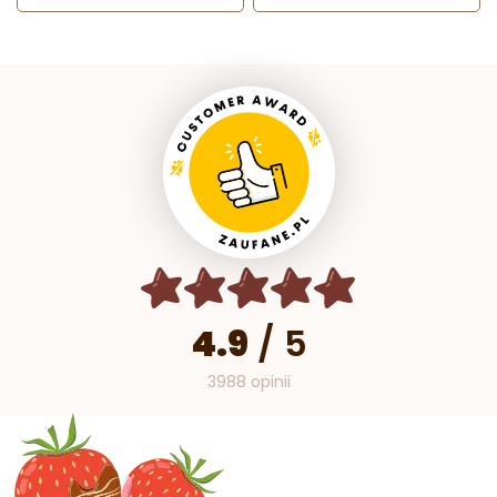
4.9
/
5
3988 opinii