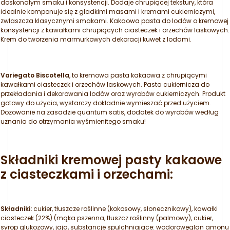
doskonałym smaku i konsystencji. Dodaje chrupiącej tekstury, która
idealnie komponuje się z gładkimi masami i kremami cukierniczymi,
zwłaszcza klasycznymi smakami. Kakaowa pasta do lodów o kremowej
konsystencji z kawałkami chrupiących ciasteczek i orzechów laskowych.
Krem do tworzenia marmurkowych dekoracji kuwet z lodami.
Variegato Biscotella
, to kremowa pasta kakaowa z chrupiącymi
kawałkami ciasteczek i orzechów laskowych. Pasta cukiernicza do
przekładania i dekorowania lodów oraz wyrobów cukierniczych. Produkt
gotowy do użycia, wystarczy dokładnie wymieszać przed użyciem.
Dozowanie na zasadzie quantum satis, dodatek do wyrobów według
uznania do otrzymania wyśmienitego smaku!
Składniki kremowej pasty kakaowe
z ciasteczkami i orzechami:
Składniki:
cukier, tłuszcze roślinne (kokosowy, słonecznikowy), kawałki
ciasteczek (22%) (mąka pszenna, tłuszcz roślinny (palmowy), cukier,
syrop glukozowy, jaja, substancje spulchniające: wodorowęglan amonu