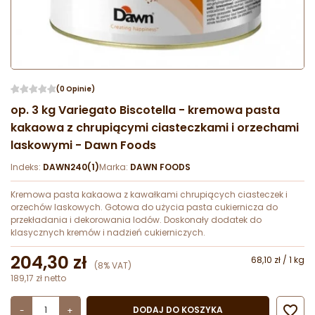
(0 Opinie)
op. 3 kg Variegato Biscotella - kremowa pasta
kakaowa z chrupiącymi ciasteczkami i orzechami
laskowymi - Dawn Foods
Indeks:
DAWN240(1)
Marka:
DAWN FOODS
Kremowa pasta kakaowa z kawałkami chrupiących ciasteczek i
orzechów laskowych. Gotowa do użycia pasta cukiernicza do
przekładania i dekorowania lodów. Doskonały dodatek do
klasycznych kremów i nadzień cukierniczych.
204,30 zł
68,10 zł / 1 kg
(8% VAT)
189,17 zł netto

DODAJ DO KOSZYKA
-
+