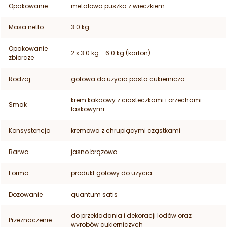
Opakowanie
metalowa puszka z wieczkiem
Masa netto
3.0 kg
Opakowanie
2 x 3.0 kg - 6.0 kg (karton)
zbiorcze
Rodzaj
gotowa do użycia pasta cukiernicza
krem kakaowy z ciasteczkami i orzechami
Smak
laskowymi
Konsystencja
kremowa z chrupiącymi cząstkami
Barwa
jasno brązowa
Forma
produkt gotowy do użycia
Dozowanie
quantum satis
do przekładania i dekoracji lodów oraz
Przeznaczenie
wyrobów cukierniczych