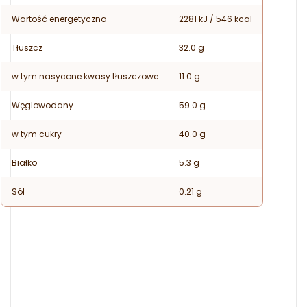
Wartość energetyczna
2281 kJ / 546 kcal
Tłuszcz
32.0 g
w tym nasycone kwasy tłuszczowe
11.0 g
Węglowodany
59.0 g
w tym cukry
40.0 g
Białko
5.3 g
Sól
0.21 g