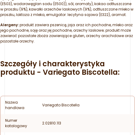
(E503), wodorowęglan sodu (E500)), sól, aromaty), kakao odtłuszczone
w proszku (9%), kawałki orzechów laskowych (9%), odtłuszczone mleko w
proszku, laktoza z mleka, emulgator: lecytyna sojowa (E322), aromat.
Alergeny:
produkt zawiera pszenicę, jaja oraz ich pochodne, mleko oraz
jego pochodne, soję oraz jej pochodne, orzechy laskowe; produkt może
zawierać pozostałe zboża zawierające gluten, orzechy arachidowe oraz
pozostałe orzechy.
Szczegóły i charakterystyka
produktu - Variegato Biscotella:
Nazwa
Variegato Biscotella
handlowa
Numer
2.02810.113
katalogowy