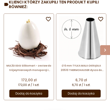
KLIENCI KTÓRZY ZAKUPILI TEN PRODUKT KUPILI
RÓWNIEŻ:


MUL3D EGG Silikomart - zestaw do
∅ 6 mm TYLKA MAŁA OKRĄGŁA
trójwymiarowych monoporcji i
20510 THERMOHAUSER dysza do
deserów - jajko - śr. 50 x wys. 73
dekoracji ze stali nierdzewnej
mm / poj. 100 ml x 5 porcji
Cena
Cena
172,00 zł
6,70 zł
172,00 zł / 1 szt.
6,70 zł / 1 szt.
Dodaj do koszyka
Dodaj do koszyka