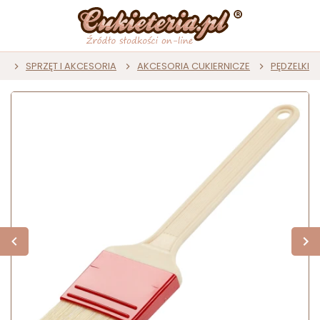
a
SPRZĘT I AKCESORIA
AKCESORIA CUKIERNICZE
PĘDZELKI