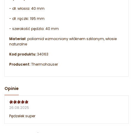
- dł. włosia: 40 mm
- dł. rączki: 195 mm
- szerokość pędzla: 40 mm
Materiał
: poliamid wzmocniony włóknem szklanym, włosie
naturalne
Kod produktu:
34063
Producent:
Thermohauser
Opinie
26.08.2025
Pędzelek super