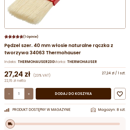
(1 Opinie)
Pędzel szer. 40 mm włosie naturalne rączka z
tworzywa 34063 Thermohauser
Indeks:
THERMOHAUSER230
Marka:
THERMOHAUSER
27,24 zł
27,24 zł / 1 szt.
(23% VAT)
22,15 zł netto

DODAJ DO KOSZYKA
-
+
PRODUKT DOSTĘPNY W MAGAZYNIE
Magazyn: 8 szt.
local_shipping