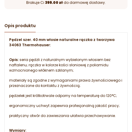
Brakuje Ci
399.00 zł
do darmowej dostawy.
Opis produktu
Pędzel szer. 40 mm włosie naturalne rączka z tworzywa
34063 Thermohauser:
Opis:
seria pędzli z naturalnym wybielonym włosiem bez
naftalenu; rączka w kolorze kości słoniowej z poliamidu
wzmocnionego włóknem szklanym;
materiały są zgodne z wymaganiami prawa żywnościowego i
przeznaczone do kontaktu z żywnością;
pędzelek jest krótkotrwale odporny na temperaturę do 120°C;
ergonomiczny uchwyt zapewnia profesjonalną jakość pracy;
praktyczny otwór do zawieszania ułatwia przechowywanie.
Wymiary: