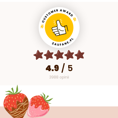
4.9
/
5
3988 opinii