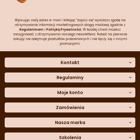
Wpisując swój adres e-mail i klikając "zapisz się" wyrażasz zgodę na
otrzymywanie informacji marketingowych drogą mailową zgodnie z
Regulaminem
i
Polityką Prywatności
. W każdej chwili możesz
zrezygnować z otrzymywania naszego newslettera. Rabat na pierwsze
zakupy nie obejmuje produktów przecenionych i nie łączy się z innymi
promocjami.
Kontakt
O nas
Dane kontaktowe
Regulaminy
Często zadawane pytania
Regulamin sklepu
Sklep stacjonarny
Polityka prywatności
Moje konto
Formularz kontaktowy
Polityka cookies
Załóż konto
Blog
Polityka reklamacji
Zamówienia
Moje dane
Polityka zwrotów
Historia zamówień
e-mail:
Sposoby dostawy
sklep@cukieteria.pl
Dostępność cyfrowa
Lista ulubionych
telefon:
Metody płatności
Nasza marka
601 767 272
Moje rabaty
Dane do przelewu
Sempre Group
Formularz
reklamacji
Trio Gelato
Szkolenia