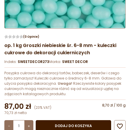
(0 Opinie)
op. 1 kg Groszki niebieskie śr. 6-8 mm - kuleczki
cukrowe do dekoracji cukierniczych
Indeks:
SWEETDECOR273
Marka:
SWEET DECOR
Posypka cukrowa do dekoracji tortów, babeczek, deserów i czego
tylko zamarzysz! Kuleczki cukrowe o średnicy 6-8 mm. Gotowa do
użycia posypka dekoracyjna.
Uwaga!
Rzeczywiste kolory posypek
cukrowych mogą nieznacznie różnić się od wizualizacji ujętej na
zdjęciach katalogowych produktu.
87,00 zł
8,70 zł / 100 g
(23% VAT)
70,73 zł netto

DODAJ DO KOSZYKA
-
+