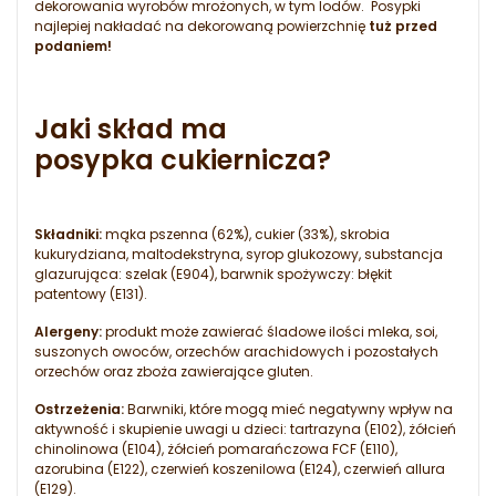
dekorowania wyrobów mrożonych, w tym lodów. Posypki
najlepiej nakładać na dekorowaną powierzchnię
tuż przed
podaniem!
Jaki skład ma
posypka cukiernicza?
Składniki:
mąka pszenna (62%), cukier (33%), skrobia
kukurydziana, maltodekstryna, syrop glukozowy, substancja
glazurująca: szelak (E904), barwnik spożywczy: błękit
patentowy (E131).
Alergeny:
produkt może zawierać śladowe ilości mleka, soi,
suszonych owoców, orzechów arachidowych i pozostałych
orzechów oraz zboża zawierające gluten.
Ostrzeżenia:
Barwniki, które mogą mieć negatywny wpływ na
aktywność i skupienie uwagi u dzieci: tartrazyna (E102), żółcień
chinolinowa (E104), żółcień pomarańczowa FCF (E110),
azorubina (E122), czerwień koszenilowa (E124), czerwień allura
(E129).