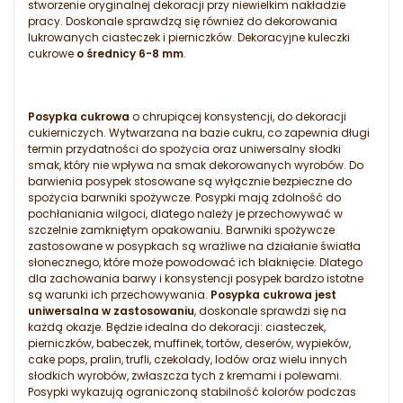
stworzenie oryginalnej dekoracji przy niewielkim nakładzie
pracy. Doskonale sprawdzą się również do dekorowania
lukrowanych ciasteczek i pierniczków. Dekoracyjne kuleczki
cukrowe
o średnicy 6-8 mm
.
Posypka cukrowa
o chrupiącej konsystencji, do dekoracji
cukierniczych. Wytwarzana na bazie cukru, co zapewnia długi
termin przydatności do spożycia oraz uniwersalny słodki
smak, który nie wpływa na smak dekorowanych wyrobów. Do
barwienia posypek stosowane są wyłącznie bezpieczne do
spożycia barwniki spożywcze. Posypki mają zdolność do
pochłaniania wilgoci, dlatego należy je przechowywać w
szczelnie zamkniętym opakowaniu. Barwniki spożywcze
zastosowane w posypkach są wrażliwe na działanie światła
słonecznego, które może powodować ich blaknięcie. Dlatego
dla zachowania barwy i konsystencji posypek bardzo istotne
są warunki ich przechowywania.
Posypka cukrowa jest
uniwersalna w zastosowaniu
, doskonale sprawdzi się na
każdą okazje. Będzie idealna do dekoracji: ciasteczek,
pierniczków, babeczek, muffinek, tortów, deserów, wypieków,
cake pops, pralin, trufli, czekolady, lodów oraz wielu innych
słodkich wyrobów, zwłaszcza tych z kremami i polewami.
Posypki wykazują ograniczoną stabilność kolorów podczas