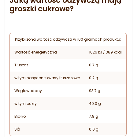
Jaką wartość odżywczą mają
groszki cukrowe?
Przybliżona wartość odżywcza w 100 gramach produktu:
Wartość energetyczna
1626 kJ / 389 kcal
Tłuszcz
0.7 g
w tym nasycone kwasy tłuszczowe
0.2 g
Węglowodany
93.7 g
w tym cukry
40.0 g
Białko
7.8 g
Sól
0.0 g