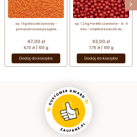
op. 1 kg Maczek Dyniowy -
op. 1.2 kg Perełki czerwone - śr. 4
pomarańczowa posypka
mm - miękkie kuleczki do
dekoracyjna - mini kuleczki
dekoracji cukierniczych - nr. kat.
cukrowe, śr. 2 mm
097469 Barbara Decor
Cena
Cena
47,00 zł
93,00 zł
4,70 zł / 100 g
7,75 zł / 100 g
Dodaj do koszyka
Dodaj do koszyka