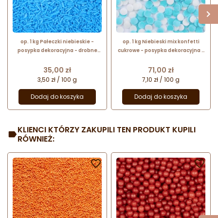
op. 1 kg Pałeczki niebieskie -
op. 1 kg Niebieski mix konfetti
posypka dekoracyjna - drobne
cukrowe - posypka dekoracyjna -
patyczki cukrowe - dł. 5-10 mm
białe i niebieskie kółeczka o śr. 4-
6 mm
Cena
Cena
35,00 zł
71,00 zł
3,50 zł / 100 g
7,10 zł / 100 g
Dodaj do koszyka
Dodaj do koszyka
KLIENCI KTÓRZY ZAKUPILI TEN PRODUKT KUPILI
RÓWNIEŻ:

