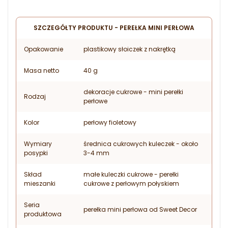
SZCZEGÓŁTY PRODUKTU - PEREŁKA MINI PERŁOWA
Opakowanie
plastikowy słoiczek z nakrętką
Masa netto
40 g
dekoracje cukrowe - mini perełki
Rodzaj
perłowe
Kolor
perłowy fioletowy
Wymiary
średnica cukrowych kuleczek - około
posypki
3-4 mm
Skład
małe kuleczki cukrowe - perełki
mieszanki
cukrowe z perłowym połyskiem
Seria
perełka mini perłowa od Sweet Decor
produktowa