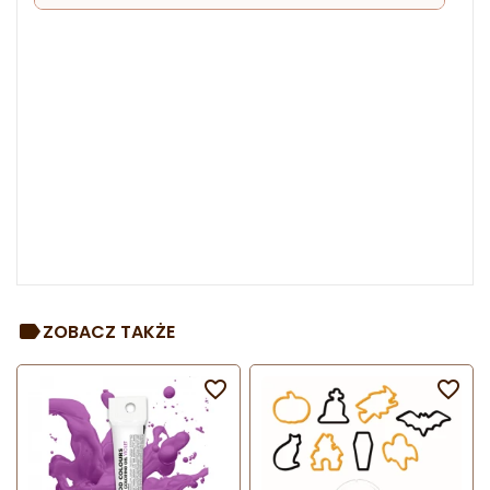
ZOBACZ TAKŻE

