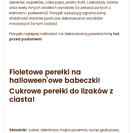
deserów, wypieków, cake pops, pralin, trufli, czekolady, lodów
oraz wielu innych słodkich wyrobów (a zwłaszcza tych z
kremami i polewami). Posypki wykazują ograniczoną
stabilność kolorów podczas dekorowania wyrobów
mrożonych (w tym lodów).
Posypki najlepiej nakładać na dekorowaną powierzchnię
tuż
przed podaniem!
Fioletowe perełki na
halloween'owe babeczki!
Cukrowe perełki do lizaków z
ciasta!
Składniki:
cukier, dekstroza, mąka pszenna, syrop glukozowy,