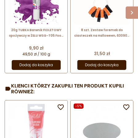
20g TUBKA Barwnik FIOLETOWY
8 szt. Zestaw foremek do
spożywczy w ŻELU WSG-T05 Food
ciasteczek na Halloween, 630907
Colours
DELÍCIA Tescoma - dł. 55 mm
Cena
9,90 zł
Cena
31,50 zł
49,50 zł / 100 g
Dodaj do koszyka
Dodaj do koszyka
KLIENCI KTÓRZY ZAKUPILI TEN PRODUKT KUPILI
RÓWNIEŻ:

-5%
