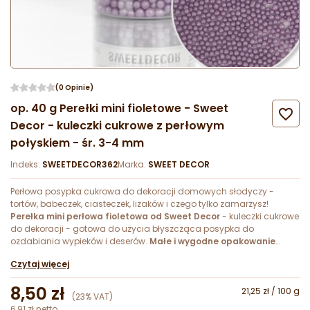
(0 Opinie)
op. 40 g Perełki mini fioletowe - Sweet

Decor - kuleczki cukrowe z perłowym
połyskiem - śr. 3-4 mm
Indeks:
SWEETDECOR362
Marka:
SWEET DECOR
Perłowa posypka cukrowa do dekoracji domowych słodyczy -
tortów, babeczek, ciasteczek, lizaków i czego tylko zamarzysz!
Perełka mini perłowa fioletowa od Sweet Decor
- kuleczki cukrowe
do dekoracji - gotowa do użycia błyszcząca posypka do
ozdabiania wypieków i deserów.
Małe i wygodne opakowanie
idealne do użytku domowego!
Czytaj więcej
8,50 zł
21,25 zł / 100 g
(23% VAT)
6,91 zł netto