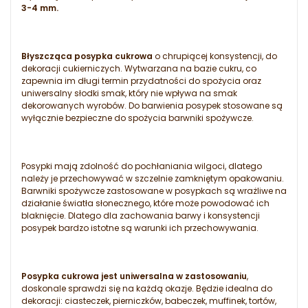
3-4 mm.
Błyszcząca posypka cukrowa
o chrupiącej konsystencji, do
dekoracji cukierniczych. Wytwarzana na bazie cukru, co
zapewnia im długi termin przydatności do spożycia oraz
uniwersalny słodki smak, który nie wpływa na smak
dekorowanych wyrobów. Do barwienia posypek stosowane są
wyłącznie bezpieczne do spożycia barwniki spożywcze.
Posypki mają zdolność do pochłaniania wilgoci, dlatego
należy je przechowywać w szczelnie zamkniętym opakowaniu.
Barwniki spożywcze zastosowane w posypkach są wrażliwe na
działanie światła słonecznego, które może powodować ich
blaknięcie. Dlatego dla zachowania barwy i konsystencji
posypek bardzo istotne są warunki ich przechowywania.
Posypka cukrowa jest uniwersalna w zastosowaniu
,
doskonale sprawdzi się na każdą okazje. Będzie idealna do
dekoracji: ciasteczek, pierniczków, babeczek, muffinek, tortów,