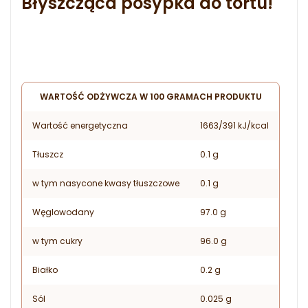
Błyszcząca posypka do tortu!
WARTOŚĆ ODŻYWCZA W 100 GRAMACH PRODUKTU
Wartość energetyczna
1663/391 kJ/kcal
Tłuszcz
0.1 g
w tym nasycone kwasy tłuszczowe
0.1 g
Węglowodany
97.0 g
w tym cukry
96.0 g
Białko
0.2 g
Sól
0.025 g