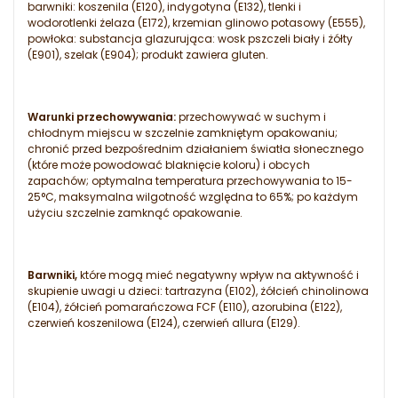
barwniki: koszenila (E120), indygotyna (E132), tlenki i
wodorotlenki żelaza (E172), krzemian glinowo potasowy (E555),
powłoka: substancja glazurująca: wosk pszczeli biały i żółty
(E901), szelak (E904); produkt zawiera gluten.
Warunki przechowywania:
przechowywać w suchym i
chłodnym miejscu w szczelnie zamkniętym opakowaniu;
chronić przed bezpośrednim działaniem światła słonecznego
(które może powodować blaknięcie koloru) i obcych
zapachów; optymalna temperatura przechowywania to 15-
25°C, maksymalna wilgotność względna to 65%; po każdym
użyciu szczelnie zamknąć opakowanie.
Barwniki,
które mogą mieć negatywny wpływ na aktywność i
skupienie uwagi u dzieci: tartrazyna (E102), żółcień chinolinowa
(E104), żółcień pomarańczowa FCF (E110), azorubina (E122),
czerwień koszenilowa (E124), czerwień allura (E129).