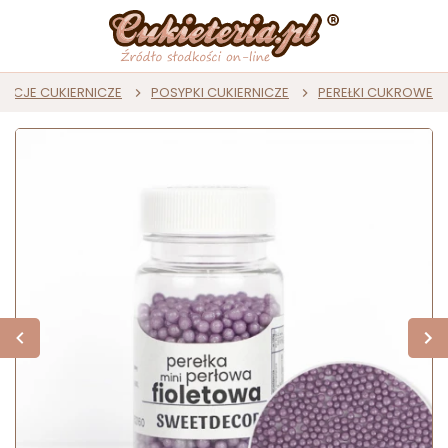
ACJE CUKIERNICZE
POSYPKI CUKIERNICZE
PEREŁKI CUKROWE