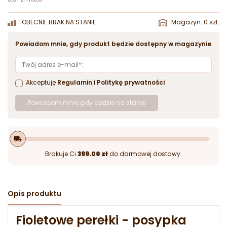
OBECNIE BRAK NA STANIE
Magazyn: 0 szt.
Powiadom mnie, gdy produkt będzie dostępny w magazynie
Akceptuję
Regulamin
i
Politykę prywatności
Powiadom mnie gdy będzie na stanie
local_shipping
Brakuje Ci
399.00 zł
do darmowej dostawy.
Opis produktu
Fioletowe perełki - posypka