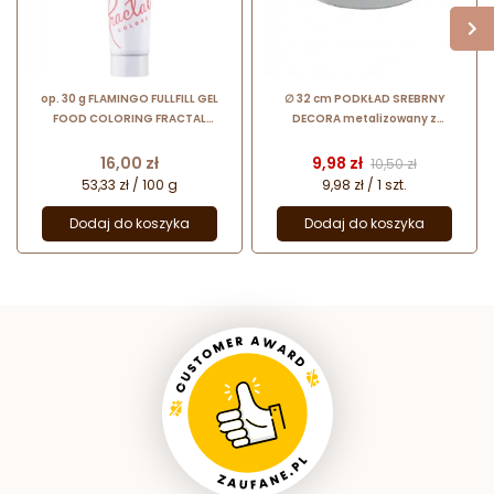
op. 30 g FLAMINGO FULLFILL GEL
∅ 32 cm PODKŁAD SREBRNY
FOOD COLORING FRACTAL
DECORA metalizowany z
COLORS barwnik spożywczy w
motywem kwiatowym wysokość 3
żelu - różowy
mm
Cena
Cena
Cena podstawow
16,00 zł
9,98 zł
10,50 zł
53,33 zł / 100 g
9,98 zł / 1 szt.
Dodaj do koszyka
Dodaj do koszyka