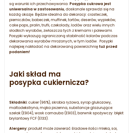
są warunki ich przechowywania.
Posypka cukrowa jest
uniwersalna w zastosowaniu
, doskonale sprawdzi się na
każdą okazje. Będzie idealna do dekoracji: ciasteczek,
pierniczków, babeczek, muffinek, tortów, deserów, wypieków,
cake pops, pralin, trufli, czekolady, lodów oraz wielu innych
słodkich wyrobów, zwłaszcza tych z kremami i polewami.
Posypki wykazują ograniczoną stabilność kolorów podczas
dekorowania wyrobów mrożonych, w tym lodów. Posypki
najlepiej nakładać na dekorowaną powierzchnię
tuż przed
podaniem!
Jaki skład ma
posypka cukiernicza?
Składniki:
cukier (96%), skrobia ryżowa, syrop glukozowy,
maltodekstryna, mąka pszenna, substancje glazurujące:
szelak (E904), wosk carnauba (E903), barwnik spożywczy: błękit
brylantowy FCF (E133).
Alergeny:
produkt może zawierać śladowe ilości mleka, soi,