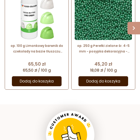
op. 100 g Limonkowy barwnik do
op. 250 g Perełki zielone śr. 4-5
czekolady na bazie tłuszczu
mm - posypka dekoracyjna -
kakaowego - nr. kat. CB-081 Food
kuleczki cukrowe z metalicznym
Colours
połyskiem
Cena
Cena
65,50 zł
45,20 zł
65,50 zł / 100 g
18,08 zł / 100 g
Dodaj do koszyka
Dodaj do koszyka