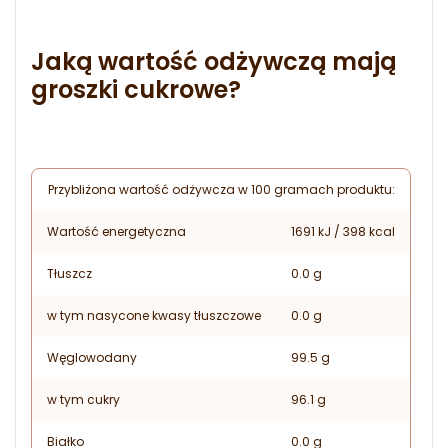
Jaką wartość odżywczą mają
groszki cukrowe?
Przybliżona wartość odżywcza w 100 gramach produktu:
Wartość energetyczna
1691 kJ / 398 kcal
Tłuszcz
0.0 g
w tym nasycone kwasy tłuszczowe
0.0 g
Węglowodany
99.5 g
w tym cukry
96.1 g
Białko
0.0 g