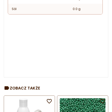
Sól
0.0 g
ZOBACZ TAKŻE

