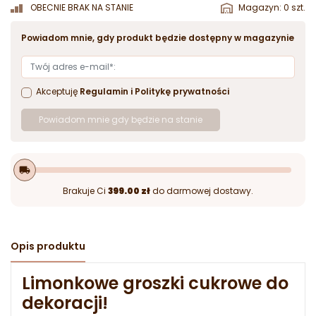
OBECNIE BRAK NA STANIE
Magazyn: 0 szt.
Powiadom mnie, gdy produkt będzie dostępny w magazynie
Akceptuję
Regulamin
i
Politykę prywatności
Powiadom mnie gdy będzie na stanie
local_shipping
Brakuje Ci
399.00 zł
do darmowej dostawy.
Opis produktu
Limonkowe groszki cukrowe do
dekoracji!