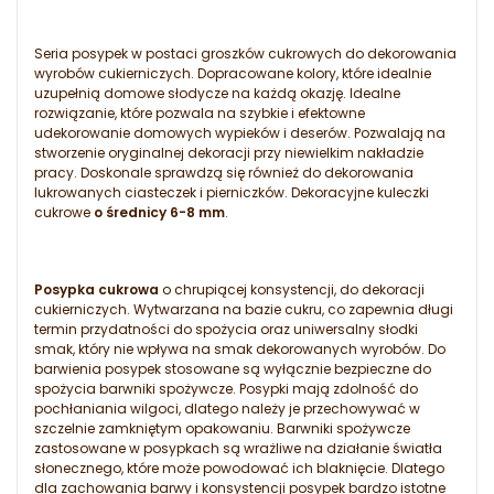
Seria posypek w postaci groszków cukrowych do dekorowania
wyrobów cukierniczych. Dopracowane kolory, które idealnie
uzupełnią domowe słodycze na każdą okazję. Idealne
rozwiązanie, które pozwala na szybkie i efektowne
udekorowanie domowych wypieków i deserów. Pozwalają na
stworzenie oryginalnej dekoracji przy niewielkim nakładzie
pracy. Doskonale sprawdzą się również do dekorowania
lukrowanych ciasteczek i pierniczków. Dekoracyjne kuleczki
cukrowe
o średnicy 6-8 mm
.
Posypka cukrowa
o chrupiącej konsystencji, do dekoracji
cukierniczych. Wytwarzana na bazie cukru, co zapewnia długi
termin przydatności do spożycia oraz uniwersalny słodki
smak, który nie wpływa na smak dekorowanych wyrobów. Do
barwienia posypek stosowane są wyłącznie bezpieczne do
spożycia barwniki spożywcze. Posypki mają zdolność do
pochłaniania wilgoci, dlatego należy je przechowywać w
szczelnie zamkniętym opakowaniu. Barwniki spożywcze
zastosowane w posypkach są wrażliwe na działanie światła
słonecznego, które może powodować ich blaknięcie. Dlatego
dla zachowania barwy i konsystencji posypek bardzo istotne