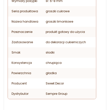
Wymiary posypki
śr. 6-8 mm
Seria produktowa
groszki cukrowe
Nazwa handlowa
groszki limonkowe
Przeznaczenie
produkt gotowy do użycia
Zastosowanie
do dekoracji cukierniczych
Smak
słodki
Konsystencja
chrupiąca
Powierzchnia
gładka
Producent
Sweet Decor
Dystrybutor
Sempre Group