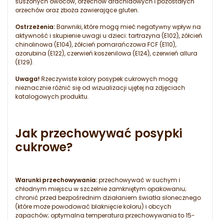
suszonych owoców, orzechów arachidowych i pozostałych
orzechów oraz zboża zawierające gluten.
Ostrzeżenia:
Barwniki, które mogą mieć negatywny wpływ na
aktywność i skupienie uwagi u dzieci: tartrazyna (E102), żółcień
chinolinowa (E104), żółcień pomarańczowa FCF (E110),
azorubina (E122), czerwień koszenilowa (E124), czerwień allura
(E129).
Uwaga!
Rzeczywiste kolory posypek cukrowych mogą
nieznacznie różnić się od wizualizacji ujętej na zdjęciach
katalogowych produktu.
Jak przechowywać posypki
cukrowe?
Warunki przechowywania:
przechowywać w suchym i
chłodnym miejscu w szczelnie zamkniętym opakowaniu;
chronić przed bezpośrednim działaniem światła słonecznego
(które może powodować blaknięcie koloru) i obcych
zapachów; optymalna temperatura przechowywania to 15-