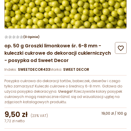
(0 Opinie)
op. 50 g Groszki limonkowe śr. 6-8 mm -

kuleczki cukrowe do dekoracji cukierniczych
- posypka od Sweet Decor
Indeks:
SWEETDECOR433
Marka:
SWEET DECOR
Posypka cukrowa do dekoracji tortów, babeczek, deserów i czego
tylko zamarzysz! Kuleczki cukrowe o średnicy 6-8 mm. Gotowa do
użycia posypka dekoracyjna.
Uwaga!
Rzeczywiste kolory posypek
cukrowych mogą nieznacznie różnić się od wizualizacji ujętej na
zdjęciach katalogowych produktu.
9,50 zł
19,00 zł / 100 g
(23% VAT)
7,72 zł netto