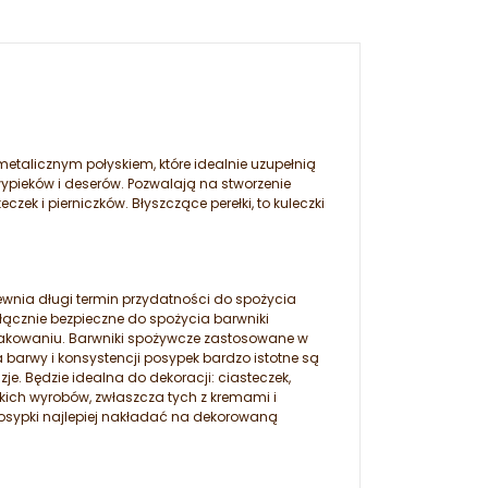
talicznym połyskiem, które idealnie uzupełnią
ypieków i deserów. Pozwalają na stworzenie
ek i pierniczków. Błyszczące perełki, to kuleczki
ewnia długi termin przydatności do spożycia
ącznie bezpieczne do spożycia barwniki
pakowaniu. Barwniki spożywcze zastosowane w
barwy i konsystencji posypek bardzo istotne są
je. Będzie idealna do dekoracji: ciasteczek,
łodkich wyrobów, zwłaszcza tych z kremami i
osypki najlepiej nakładać na dekorowaną