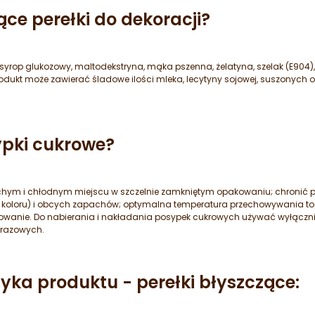
ce perełki do dekoracji?
syrop glukozowy, maltodekstryna, mąka pszenna, żelatyna, szelak (E904),
; produkt może zawierać śladowe ilości mleka, lecytyny sojowej, suszony
pki cukrowe?
ym i chłodnym miejscu w szczelnie zamkniętym opakowaniu; chronić p
 koloru) i obcych zapachów; optymalna temperatura przechowywania t
wanie. Do nabierania i nakładania posypek cukrowych używać wyłączni
orazowych.
tyka produktu - perełki błyszczące: