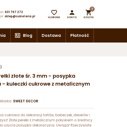
0



on:
601 767 272
il:
sklep@cukieteria.pl
ULUBIONE
KONTO
KOSZYK
nia
Blog
Dostawa
Płatność
e)
rełki złote śr. 3 mm - posypka
 - kuleczki cukrowe z metalicznym
5
Marka:
SWEET DECOR
a cukrowa do dekoracji tortów, babeczek, deserów i
ysz! Złote perełki z metalicznym połyskiem o średnicy
o użycia posypka dekoracyjna. Uwaga! Rzeczywiste