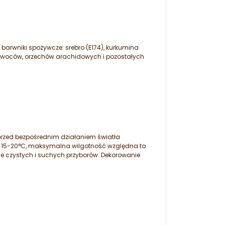
 barwniki spożywcze: srebro (E174), kurkumina
ch owoców, orzechów arachidowych i pozostałych
rzed bezpośrednim działaniem światła
o 15-20°C, maksymalna wilgotność względna to
e czystych i suchych przyborów. Dekorowanie