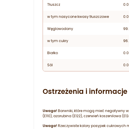
Tłuszcz
0.0
w tym nasycone kwasy tłuszczowe
0.0
Węglowodany
99.
w tym cukry
96.
Białko
0.0
Sól
0.0
Ostrzeżenia i informacj
Uwaga!
Barwniki, które mogą mieć negatywny wpł
(E110), azorubina (E122), czerwień koszenilowa (E124
Uwaga!
Rzeczywiste kolory posypek cukrowych mo