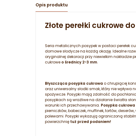
Opis produktu
Złote perełki cukrowe do
Seria metalicznych posypek w postaci perełek c
domowe słodycze na każdą okazję. Idealne rozwi
oryginalnej dekoracji przy niewielkim nakładzie 
cukrowe
o średnicy 2-3 mm
.
Błyszcząca posypka cukrowa
o chrupiącej kons
oraz uniwersalny słodki smak, który nie wpływ
spożywcze. Posypki mają zdolność do pochłania
posypkach są wrażliwe na działanie światła sło
warunki ich przechowywania.
Posypka cukrowa 
pierniczków, babeczek, muffinek, tortów, deserów,
polewami. Posypki wykazują ograniczoną stabi
powierzchnię
tuż przed podaniem!