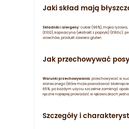
Jaki skład mają błyszczą
Składniki i alergeny:
cukier (96%), mąka ryżowa, 
(E100), kapsaicyna (ekstrakt z papryki) (E160c)
orzechów, produkt zawiera gluten.
Jak przechowywać posy
Warunki przechowywania:
przechowywać w such
słonecznego (które może powodować blaknięcie
65%; po każdym użyciu szczelnie zamknąć opako
ręczne najlepiej prowadzić w rękawiczkach jedn
Szczegóły i charakterys