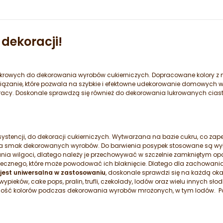
 dekoracji!
ukrowych do dekorowania wyrobów cukierniczych. Dopracowane kolory z me
ązanie, które pozwala na szybkie i efektowne udekorowanie domowych w
pracy. Doskonale sprawdzą się również do dekorowania lukrowanych ciastecz
ystencji, do dekoracji cukierniczych. Wytwarzana na bazie cukru, co zap
a na smak dekorowanych wyrobów. Do barwienia posypek stosowane są wył
nia wilgoci, dlatego należy je przechowywać w szczelnie zamkniętym o
necznego, które może powodować ich blaknięcie. Dlatego dla zachowania 
jest uniwersalna w zastosowaniu
, doskonale sprawdzi się na każdą okaz
 wypieków, cake pops, pralin, trufli, czekolady, lodów oraz wielu innych s
lność kolorów podczas dekorowania wyrobów mrożonych, w tym lodów. P