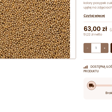
kolory posypek cu
ujętej na zdjęcia
Czytaj więcej
63,00 zł
(
51,22 zł netto
-
+
DOSTĘPNĄ ILO
PRODUKTU
local_shipping
Brak