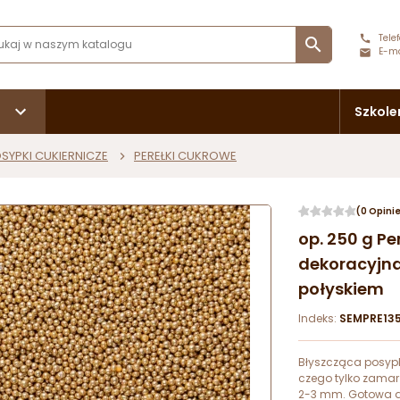
Telef

E-ma
Szkole
SYPKI CUKIERNICZE
PEREŁKI CUKROWE
(0 Opini
op. 250 g Pe
dekoracyjna
połyskiem
Indeks:
SEMPRE13
Błyszcząca posypk
czego tylko zamarz
2-3 mm. Gotowa d