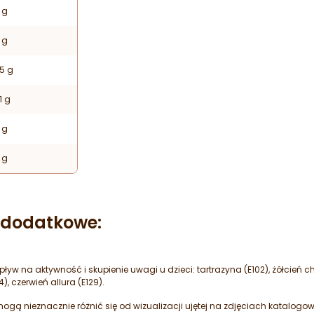
 g
 g
5 g
1 g
 g
 g
e dodatkowe:
yw na aktywność i skupienie uwagi u dzieci: tartrazyna (E102), żółcień 
), czerwień allura (E129).
gą nieznacznie różnić się od wizualizacji ujętej na zdjęciach katalogo