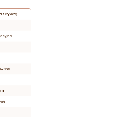
 z etykietą
racyjna
zowane
cia
zych