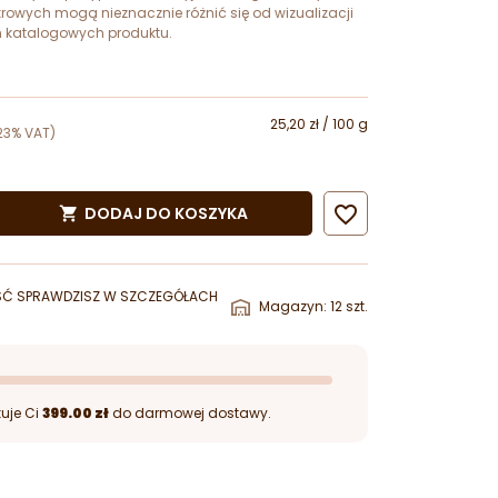
krowych mogą nieznacznie różnić się od wizualizacji
ch katalogowych produktu.
25,20 zł / 100 g
23% VAT)

DODAJ DO KOSZYKA

ŚĆ SPRAWDZISZ W SZCZEGÓŁACH
Magazyn: 12 szt.
uje Ci
399.00 zł
do darmowej dostawy.