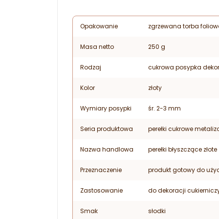
Opakowanie
zgrzewana torba foliowa
Masa netto
250 g
Rodzaj
cukrowa posypka deko
Kolor
złoty
Wymiary posypki
śr. 2-3 mm
Seria produktowa
perełki cukrowe metali
Nazwa handlowa
perełki błyszczące złote
Przeznaczenie
produkt gotowy do uży
Zastosowanie
do dekoracji cukiernic
Smak
słodki