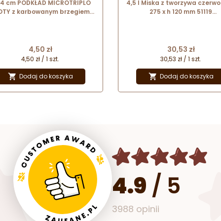
34 cm PODKŁAD MICROTRIPLO
4,5 l Miska z tworzywa czerw
OTY z karbowanym brzegiem
275 x h 120 mm 51119
wysokość ok. 4 mm
Thermohauser
Cena
Cena
4,50 zł
30,53 zł
4,50 zł / 1 szt.
30,53 zł / 1 szt.
Dodaj do koszyka
Dodaj do koszyka


4.9
/
5
3988 opinii