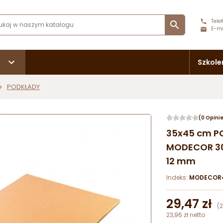
Telef

E-ma
Szkole
PODKŁADY
(0 Opini
35x45 cm P
MODECOR 30
12 mm
Indeks:
MODECOR4
29,47 zł
(
23,96 zł netto