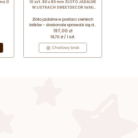
ona ∅
10 szt. 80 x 80 mm ZŁOTO JADALNE
W LISTKACH SWEETDECOR listki
złota do dekoracji cukierniczych
Złoto jadalne w postaci cienkich
listków - doskonale sprawdzi się do
Cena
dekoracji eleganckich potraw i
197,00 zł
deserów.
19,70 zł / 1 szt.
Chwilowy brak