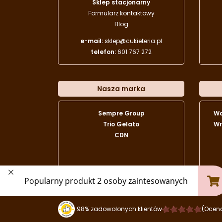
Sklep stacjonarny
Formularz kontaktowy
Blog
e-mail:
sklep@cukieteria.pl
telefon:
601 767 272
Nasza marka
Sempre Group
W
Trio Gelato
Wr
CDN
98% zadowolonych klientów
(Ocen