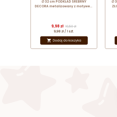
∅ 32 cm PODKŁAD SREBRNY
∅ 
DECORA metalizowany z motywem
ZŁ
kwiatowym wysokość 3 mm
Cena
Cena podstawowa
9,98 zł
10,50 zł
9,98 zł / 1 szt.
Dodaj do koszyka
