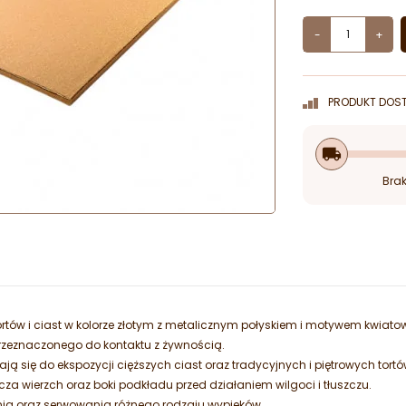
-
+
PRODUKT DOST
local_shipping
Brak
rtów i ciast w kolorze złotym z metalicznym połyskiem i motywem kwiat
rzeznaczonego do kontaktu z żywnością.
ają się do ekspozycji cięższych ciast oraz tradycyjnych i piętrowych tortó
za wierzch oraz boki podkładu przed działaniem wilgoci i tłuszczu.
nia oraz serwowania różnego rodzaju wypieków.