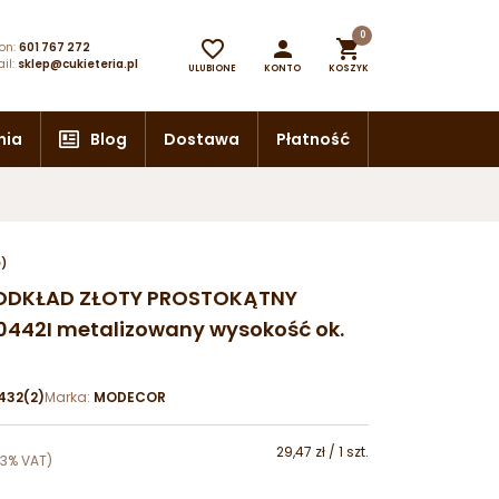
0



on:
601 767 272
il:
sklep@cukieteria.pl
ULUBIONE
KONTO
KOSZYK
nia
Blog
Dostawa
Płatność
e)
ODKŁAD ZŁOTY PROSTOKĄTNY
442I metalizowany wysokość ok.
32(2)
Marka:
MODECOR
29,47 zł / 1 szt.
23% VAT)