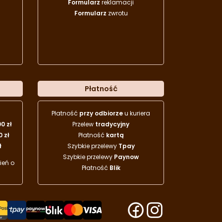
Formularz
reklamacji
Formularz
zwrotu
Płatność
Płatność
przy odbiorze
u kuriera
00 zł
Przelew
tradycyjny
0 zł
Płatność
kartą
ł
Szybkie przelewy
Tpay
Szybkie przelewy
Paynow
eń o
Płatność
Blik