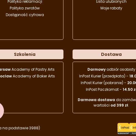
Polityka reklamacji
Lista ulubionych
Polityka zwrotów
Moje rabaty
Dostępność cyfrowa
Szkolenia
Dostawa
arsaw
Academy of Pastry Arts
Darmowy
odbiór osobisty
oclaw
Academy of Baker Arts
InPost Kurier (przedpłata) -
18.
InPost Kurier (pobranie) -
20.0
InPost Paczkomat -
14.50 z
Darmowa dostawa
do zamówi
wartości
od 399 zł
.
a na podstawie 3988)