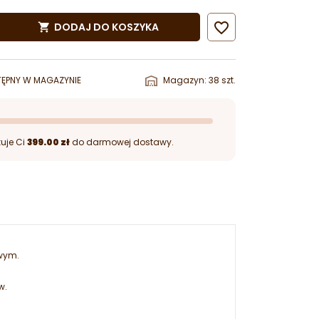

DODAJ DO KOSZYKA

ĘPNY W MAGAZYNIE
Magazyn: 38 szt.
uje Ci
399.00 zł
do darmowej dostawy.
owym.
w.