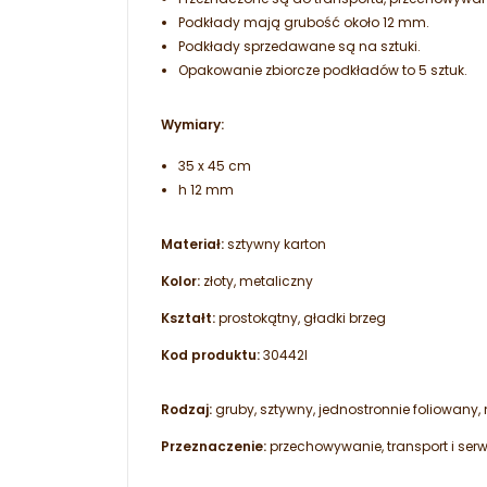
Podkłady mają grubość około 12 mm.
Podkłady sprzedawane są na sztuki.
Opakowanie zbiorcze podkładów to 5 sztuk.
Wymiary:
35 x 45 cm
h 12 mm
Materiał:
sztywny karton
Kolor:
złoty, metaliczny
Kształt:
prostokątny, gładki brzeg
Kod produktu:
30442I
Rodzaj:
gruby, sztywny, jednostronnie foliowan
Przeznaczenie:
przechowywanie, transport i serw