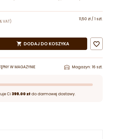
11,50 zł / 1 szt.
% VAT)

DODAJ DO KOSZYKA

ĘPNY W MAGAZYNIE
Magazyn: 16 szt.
uje Ci
399.00 zł
do darmowej dostawy.