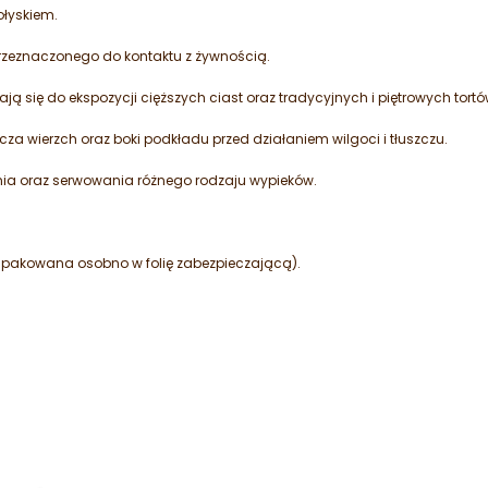
ołyskiem.
rzeznaczonego do kontaktu z żywnością.
ają się do ekspozycji cięższych ciast oraz tradycyjnych i piętrowych tortó
za wierzch oraz boki podkładu przed działaniem wilgoci i tłuszczu.
nia oraz serwowania różnego rodzaju wypieków.
apakowana osobno w folię zabezpieczającą).