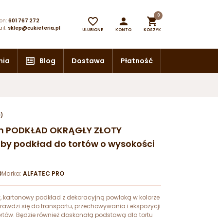
0



on:
601 767 272
il:
sklep@cukieteria.pl
ULUBIONE
KONTO
KOSZYK
nia
Blog
Dostawa
Płatność
e)
 cm PODKŁAD OKRĄGŁY ZŁOTY
by podkład do tortów o wysokości
0
Marka:
ALFATEC PRO
, kartonowy podkład z dekoracyjną powłoką w kolorze
prawdzi się do transportu, przechowywania i ekspozycji
tortów. Będzie również doskonałą podstawą dla tortu