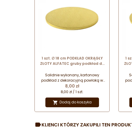
1 szt. ∅ 18 cm PODKŁAD OKRĄGŁY
1 s
ZŁOTY ALFATEC gruby podkład do
ZŁO
tortów o wysokości ok. 1.2 cm
t
Solidnie wykonany, kartonowy
S
podkład z dekoracyjną powłoką w
pod
Cena
kolorze złotym. Idealnie sprawdzi się
8,00 zł
kolo
do transportu, przechowywania i
do
8,00 zł / 1 szt.
ekspozycji cięższych ciast i tortów.
eksp
Będzie również doskonałą
Dodaj do koszyka

podstawą dla tortu piętrowego.
po
KLIENCI KTÓRZY ZAKUPILI TEN PRODUKT