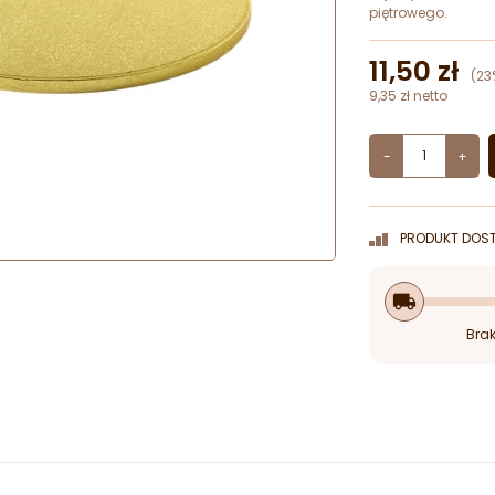
piętrowego.
11,50 zł
(23
9,35 zł netto
-
+
PRODUKT DOST
local_shipping
Brak