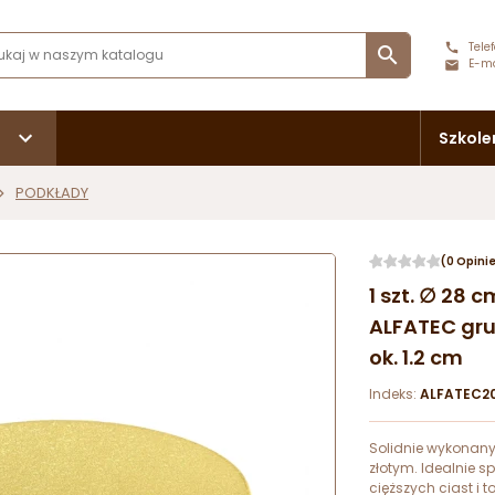
Telef

E-ma
Szkole
PODKŁADY
(0 Opini
1 szt. ∅ 28
ALFATEC gru
ok. 1.2 cm
Indeks:
ALFATEC2
Solidnie wykonany
złotym. Idealnie s
cięższych ciast i 