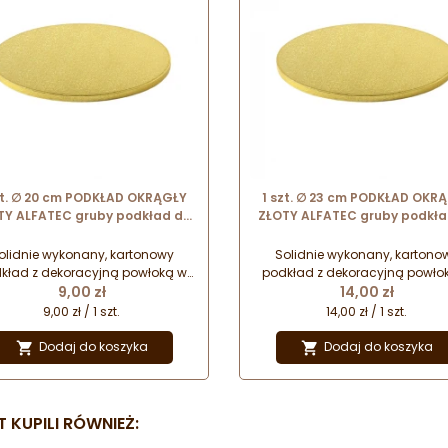
zt. ∅ 20 cm PODKŁAD OKRĄGŁY
1 szt. ∅ 23 cm PODKŁAD OKR
TY ALFATEC gruby podkład do
ZŁOTY ALFATEC gruby podkła
ortów o wysokości ok. 1.2 cm
tortów o wysokości ok. 1.2 
olidnie wykonany, kartonowy
Solidnie wykonany, kartono
kład z dekoracyjną powłoką w
podkład z dekoracyjną powło
Cena
Cena
rze złotym. Idealnie sprawdzi się
9,00 zł
kolorze złotym. Idealnie sprawdz
14,00 zł
 transportu, przechowywania i
do transportu, przechowywani
9,00 zł / 1 szt.
14,00 zł / 1 szt.
ozycji cięższych ciast i tortów.
ekspozycji cięższych ciast i to
Będzie również doskonałą
Będzie również doskonałą
Dodaj do koszyka
Dodaj do koszyka


dstawą dla tortu piętrowego.
podstawą dla tortu piętrowe
 KUPILI RÓWNIEŻ: