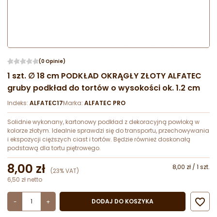
(0 Opinie)
1 szt. ∅ 18 cm PODKŁAD OKRĄGŁY ZŁOTY ALFATEC
gruby podkład do tortów o wysokości ok. 1.2 cm
Indeks:
ALFATEC17
Marka:
ALFATEC PRO
Solidnie wykonany, kartonowy podkład z dekoracyjną powłoką w
kolorze złotym. Idealnie sprawdzi się do transportu, przechowywania
i ekspozycji cięższych ciast i tortów. Będzie również doskonałą
podstawą dla tortu piętrowego.
8,00 zł
8,00 zł / 1 szt.
(23% VAT)
6,50 zł netto

DODAJ DO KOSZYKA
-
+