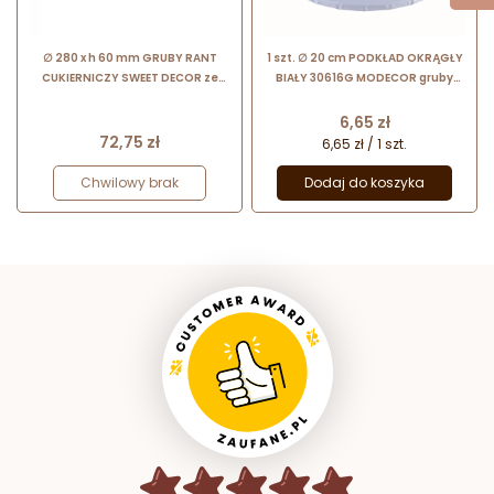
∅ 280 x h 60 mm GRUBY RANT
1 szt. ∅ 20 cm PODKŁAD OKRĄGŁY
CUKIERNICZY SWEET DECOR ze
BIAŁY 30616G MODECOR gruby
stali nierdzewnej do pieczenia i
podkład do tortów o wysokości ok.
składania deserów
1.2 cm
Cena
6,65 zł
Cena
72,75 zł
6,65 zł / 1 szt.
Chwilowy brak
Dodaj do koszyka