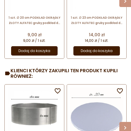
1 szt. ∅ 20 cm PODKŁAD OKRĄGŁY
1 szt. ∅ 23 cm PODKŁAD OKRĄGŁY
ZŁOTY ALFATEC gruby podkład do
ZŁOTY ALFATEC gruby podkład do
tortów o wysokości ok. 1.2 cm
tortów o wysokości ok. 1.2 cm
Cena
Cena
9,00 zł
14,00 zł
9,00 zł / 1 szt.
14,00 zł / 1 szt.
Dodaj do koszyka
Dodaj do koszyka
KLIENCI KTÓRZY ZAKUPILI TEN PRODUKT KUPILI
RÓWNIEŻ:

