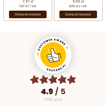
okienkiem
Cena
Cena
7,97 zł
9,50 zł
7,97 zł / 1 szt.
9,50 zł / 1 szt.
Dodaj do koszyka
Dodaj do koszyka
4.9
/
5
3988 opinii