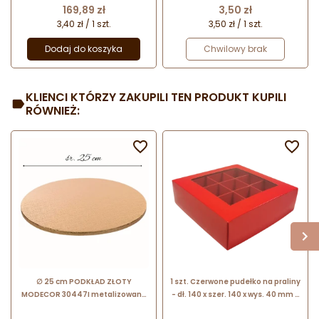
Cena
Cena
169,89 zł
3,50 zł
3,40 zł / 1 szt.
3,50 zł / 1 szt.
Dodaj do koszyka
Chwilowy brak
KLIENCI KTÓRZY ZAKUPILI TEN PRODUKT KUPILI
RÓWNIEŻ:


∅ 25 cm PODKŁAD ZŁOTY
1 szt. Czerwone pudełko na praliny
MODECOR 30447I metalizowany
- dł. 140 x szer. 140 x wys. 40 mm -
wysokość ok. 12 mm
dekoracyjne opakowanie z