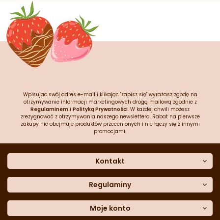
Wpisując swój adres e-mail i klikając "zapisz się" wyrażasz zgodę na
otrzymywanie informacji marketingowych drogą mailową zgodnie z
Regulaminem
i
Polityką Prywatności
. W każdej chwili możesz
zrezygnować z otrzymywania naszego newslettera. Rabat na pierwsze
zakupy nie obejmuje produktów przecenionych i nie łączy się z innymi
promocjami.
Kontakt
O nas
Dane kontaktowe
Regulaminy
Często zadawane pytania
Regulamin sklepu
Sklep stacjonarny
Polityka prywatności
Moje konto
Formularz kontaktowy
Polityka cookies