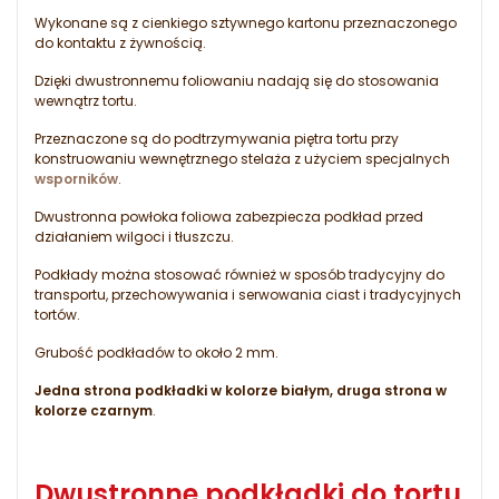
Wykonane są z cienkiego sztywnego kartonu przeznaczonego
do kontaktu z żywnością.
Dzięki dwustronnemu foliowaniu nadają się do stosowania
wewnątrz tortu.
Przeznaczone są do podtrzymywania piętra tortu przy
konstruowaniu wewnętrznego stelaża z użyciem specjalnych
wsporników
.
Dwustronna powłoka foliowa zabezpiecza podkład przed
działaniem wilgoci i tłuszczu.
Podkłady można stosować również w sposób tradycyjny do
transportu, przechowywania i serwowania ciast i tradycyjnych
tortów.
Grubość podkładów to około 2 mm.
Jedna strona podkładki w kolorze białym, druga strona w
kolorze czarnym
.
Dwustronne podkładki do tortu