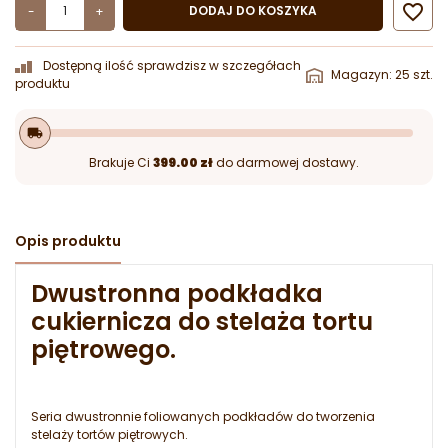

DODAJ DO KOSZYKA
-
+
Dostępną ilość sprawdzisz w szczegółach
Magazyn: 25 szt.
produktu
local_shipping
Brakuje Ci
399.00 zł
do darmowej dostawy.
Opis produktu
Dwustronna podkładka
cukiernicza do stelaża tortu
piętrowego.
Seria dwustronnie foliowanych podkładów do tworzenia
stelaży tortów piętrowych.