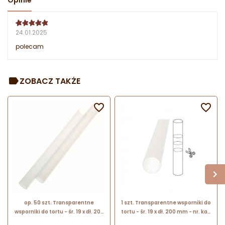
Opinie
24.01.2025
polecam
ZOBACZ TAKŻE


op. 50 szt. Transparentne
1 szt. Transparentne wsporniki do
wsporniki do tortu - śr. 19 x dł. 200
tortu - śr. 19 x dł. 200 mm - nr. kat.
mm - nr. kat. 30358 Modecor
1OU32 Florensuc