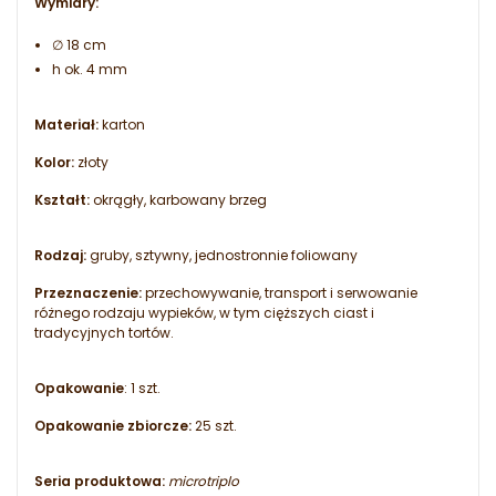
Wymiary:
∅ 18 cm
h ok. 4 mm
Materiał:
karton
Kolor:
złoty
Kształt:
okrągły, karbowany brzeg
Rodzaj:
gruby, sztywny, jednostronnie foliowany
Przeznaczenie:
przechowywanie, transport i serwowanie
różnego rodzaju wypieków, w tym cięższych ciast i
tradycyjnych tortów.
Opakowanie
: 1 szt.
Opakowanie zbiorcze:
25 szt.
Seria produktowa:
microtriplo