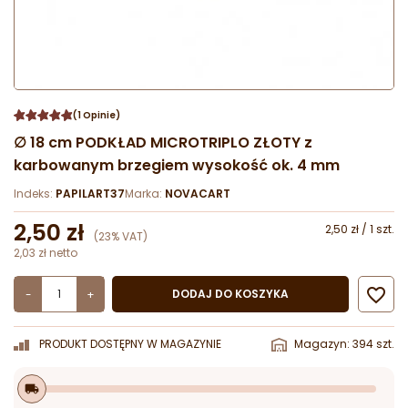
(1 Opinie)
∅ 18 cm PODKŁAD MICROTRIPLO ZŁOTY z
karbowanym brzegiem wysokość ok. 4 mm
Indeks:
PAPILART37
Marka:
NOVACART
2,50 zł
2,50 zł / 1 szt.
(23% VAT)
2,03 zł netto

DODAJ DO KOSZYKA
-
+
PRODUKT DOSTĘPNY W MAGAZYNIE
Magazyn: 394 szt.
local_shipping