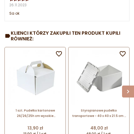
26.11.2023
Sa ok
KLIENCI KTÓRZY ZAKUPILI TEN PRODUKT KUPILI
RÓWNIEŻ:


1 szt. Pudełko kartonowe
Styropianowe pudełko
26/26/25h cm wysokie
transportowe - 40 x 40 x 21.5 cm -
opakowanie na tort z rączką
pojemnik termoizolacyjny do
Sweet Decor
wysyłki czekolady i dekoracji
Cena
Cena
13,90 zł
48,00 zł
czekoladowych
13,90 zł / 1 szt.
48,00 zł / 1 szt.