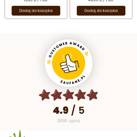
Dodaj do koszyka
Dodaj do koszyka
4.9
/
5
3995 opinii