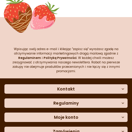
Wpisując swój adres e-mail i klikając "zapisz się" wyrażasz zgodę na
otrzymywanie informacji marketingowych drogą mailową zgodnie z
Regulaminem
i
Polityką Prywatności
. W każdej chwili możesz
zrezygnować z otrzymywania naszego newslettera. Rabat na pierwsze
zakupy nie obejmuje produktów przecenionych i nie łączy się z innymi
promocjami.
Kontakt
O nas
Dane kontaktowe
Regulaminy
Często zadawane pytania
Regulamin sklepu
Sklep stacjonarny
Polityka prywatności
Moje konto
Formularz kontaktowy
Polityka cookies
Załóż konto
Blog
Polityka reklamacji
Zamówienia
Moje dane