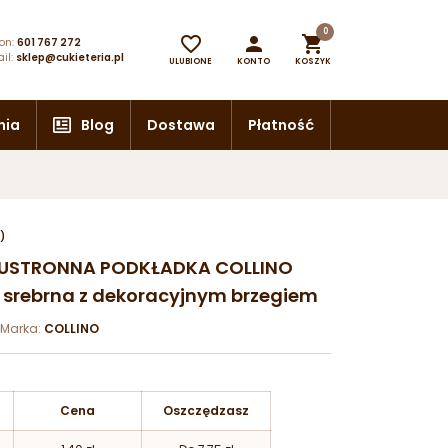
0



on:
601 767 272
il:
sklep@cukieteria.pl
ULUBIONE
KONTO
KOSZYK
nia
Blog
Dostawa
Płatność
)
USTRONNA PODKŁADKA COLLINO
o srebrna z dekoracyjnym brzegiem
Marka:
COLLINO
Cena
Oszczędzasz