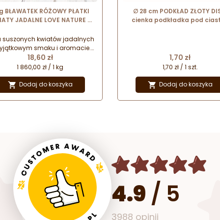
 g BŁAWATEK RÓŻOWY PŁATKI
∅ 28 cm PODKŁAD ZŁOTY DI
IATY JADALNE LOVE NATURE -
cienka podkładka pod ciast
suszone płatki kwiatów do
torty
dekoracji cukierniczych
a suszonych kwiatów jadalnych
yjątkowym smaku i aromacie.
Cena
Cena
alne do dekoracji cukierniczych
18,60 zł
1,70 zł
az jako dodatek do potraw czy
1 860,00 zł / 1 kg
1,70 zł / 1 szt.
apojów. Naturalny sposób na
fektowną prezentację Twoich
Dodaj do koszyka
Dodaj do koszyka


wyrobów.
4.9
/
5
3988 opinii