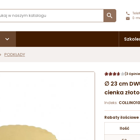
Telef

E-ma
Szkole
PODKŁADY
(3 Opinie
∅ 23 cm DW
cienka złot
Indeks:
COLLINO10
Rabaty ilościowe
Ilość