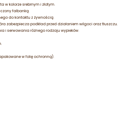
ta w kolorze srebrnym i złotym.
ńczony falbanką.
ego do kontaktu z żywnością.
ra zabezpiecza podkład przed działaniem wilgoci oraz tłuszczu.
ia i serwowania różnego rodzaju wypieków.
m.
zapakowane w folię ochronną).