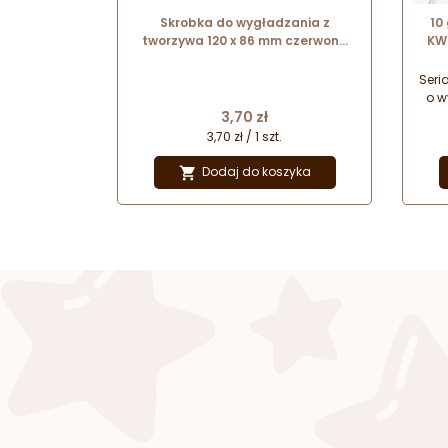
Skrobka do wygładzania z
10
tworzywa 120 x 86 mm czerwona
KW
37093 Thermohauser
Seri
o w
Cena
3,70 zł
Ide
or
3,70 zł / 1 szt.
n
e
Dodaj do koszyka
