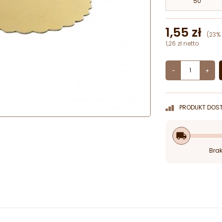
50
1,55 zł
(23%
1,26 zł netto
-
+
PRODUKT DOST
local_shipping
Brak