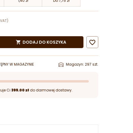
1,40 zł
Do 7,75 zł
 VAT)

DODAJ DO KOSZYKA

ĘPNY W MAGAZYNIE
Magazyn: 297 szt.
uje Ci
399.00 zł
do darmowej dostawy.