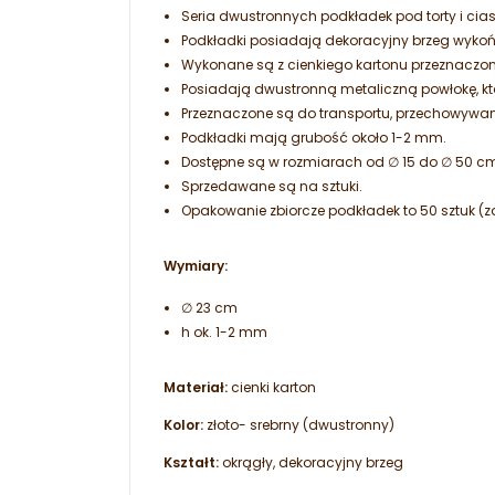
Seria dwustronnych podkładek pod torty i cias
Podkładki posiadają dekoracyjny brzeg wyko
Wykonane są z cienkiego kartonu przeznaczon
Posiadają dwustronną metaliczną powłokę, któ
Przeznaczone są do transportu, przechowywan
Podkładki mają grubość około 1-2 mm.
Dostępne są w rozmiarach od ∅ 15 do ∅ 50 c
Sprzedawane są na sztuki.
Opakowanie zbiorcze podkładek to 50 sztuk (
Wymiary:
∅ 23 cm
h ok. 1-2 mm
Materiał:
cienki karton
Kolor:
złoto- srebrny (dwustronny)
Kształt:
okrągły, dekoracyjny brzeg