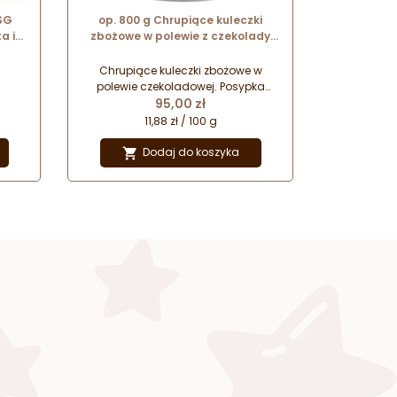
SG
op. 800 g Chrupiące kuleczki
a i
zbożowe w polewie z czekolady
karmelowej - Gold Salted
Caramel Crispearls™ Callebaut
Chrupiące kuleczki zbożowe w
polewie czekoladowej. Posypka
Cena
dekoracyjna do urozmaicania i
95,00 zł
ozdabiania lodów, wypieków,
11,88 zł / 100 g
deserów, gorącej czekolady i
napojów kawowych.
Dodaj do koszyka
