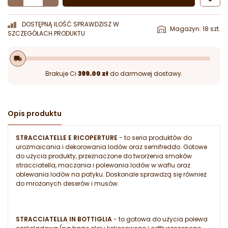
DOSTĘPNĄ ILOŚĆ SPRAWDZISZ W
Magazyn: 18 szt.
SZCZEGÓŁACH PRODUKTU
local_shipping
Brakuje Ci
399.00 zł
do darmowej dostawy.
Opis produktu
STRACCIATELLE E RICOPERTURE
- to seria produktów do
urozmaicania i dekorowania lodów oraz semifreddo. Gotowe
do użycia produkty, przeznaczone do tworzenia smaków
stracciatella, maczania i polewania lodów w waflu oraz
oblewania lodów na patyku. Doskonale sprawdzą się również
do mrożonych deserów i musów.
STRACCIATELLA IN BOTTIGLIA
- to gotowa do użycia polewa