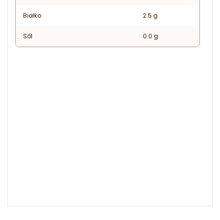
Białko
2.5 g
Sól
0.0 g