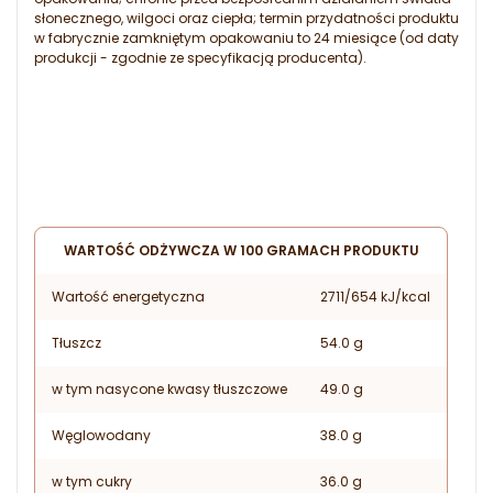
słonecznego, wilgoci oraz ciepła; termin przydatności produktu
w fabrycznie zamkniętym opakowaniu to 24 miesiące (od daty
produkcji - zgodnie ze specyfikacją producenta).
WARTOŚĆ ODŻYWCZA W 100 GRAMACH PRODUKTU
Wartość energetyczna
2711/654 kJ/kcal
Tłuszcz
54.0 g
w tym nasycone kwasy tłuszczowe
49.0 g
Węglowodany
38.0 g
w tym cukry
36.0 g