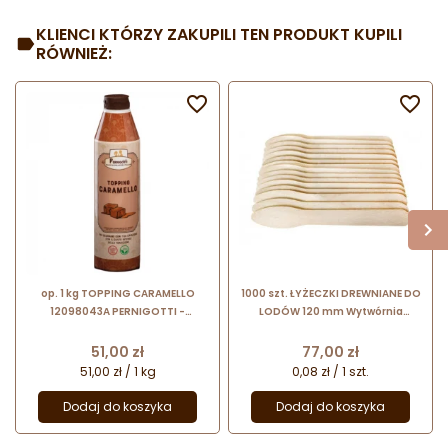
KLIENCI KTÓRZY ZAKUPILI TEN PRODUKT KUPILI
RÓWNIEŻ:


op. 1 kg TOPPING CARAMELLO
1000 szt. ŁYŻECZKI DREWNIANE DO
12098043A PERNIGOTTI -
LODÓW 120 mm Wytwórnia
karmelowa polewa cukiernicza -
Patyczków
do lodów i gofrów
Cena
Cena
51,00 zł
77,00 zł
51,00 zł / 1 kg
0,08 zł / 1 szt.
Dodaj do koszyka
Dodaj do koszyka