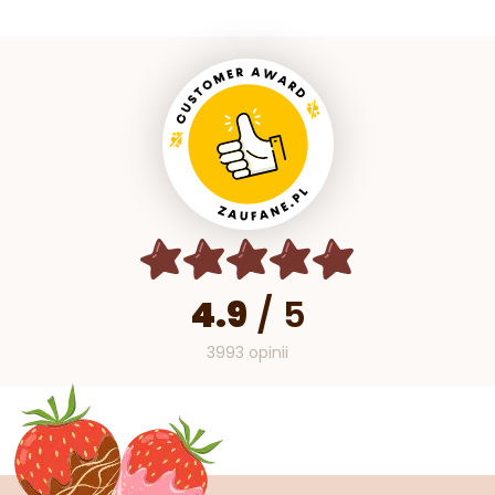
4.9
/
5
3993 opinii