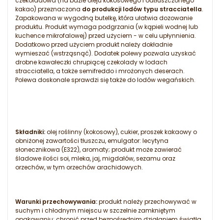
czekoladowa (na bazie oleju kokosowego i odtłuszczonego
kakao) przeznaczona
do produkcji lodów typu stracciatella
.
Zapakowana w wygodną butelkę, która ułatwia dozowanie
produktu. Produkt wymaga podgrzania (w kąpieli wodnej lub
kuchence mikrofalowej) przed użyciem - w celu upłynnienia.
Dodatkowo przed użyciem produkt należy dokładnie
wymieszać (wstrząsnąć). Dodatek polewy pozwala uzyskać
drobne kawałeczki chrupiącej czekolady w lodach
stracciatella, a także semifreddo i mrożonych deserach.
Polewa doskonale sprawdzi się także do lodów wegańskich.
Składniki:
olej roślinny (kokosowy), cukier, proszek kakaowy o
obniżonej zawartości tłuszczu, emulgator: lecytyna
słonecznikowa (E322), aromaty; produkt może zawierać
śladowe ilości soi, mleka, jaj, migdałów, sezamu oraz
orzechów, w tym orzechów arachidowych.
Warunki przechowywania:
produkt należy przechowywać w
suchym i chłodnym miejscu w szczelnie zamkniętym
opakowaniu; chronić przed bezpośrednim działaniem światła