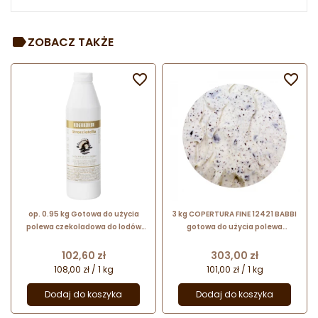
ZOBACZ TAKŻE


op. 0.95 kg Gotowa do użycia
3 kg COPERTURA FINE 12421 BABBI
polewa czekoladowa do lodów
gotowa do użycia polewa
stracciatella - Copertura Fine - nr.
czekoladowa do lodów
kat. 13222 Babbi
stracciatella
Cena
Cena
102,60 zł
303,00 zł
108,00 zł / 1 kg
101,00 zł / 1 kg
Dodaj do koszyka
Dodaj do koszyka