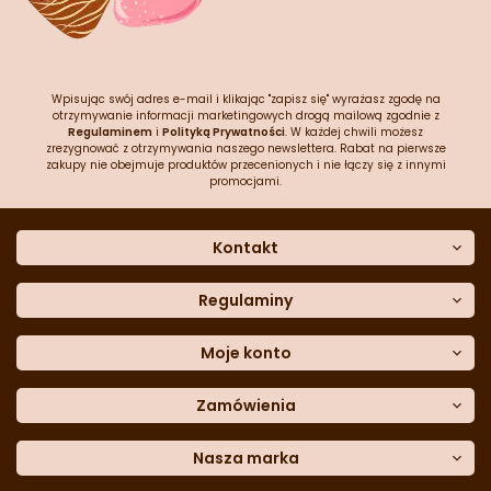
Wpisując swój adres e-mail i klikając "zapisz się" wyrażasz zgodę na
otrzymywanie informacji marketingowych drogą mailową zgodnie z
Regulaminem
i
Polityką Prywatności
. W każdej chwili możesz
zrezygnować z otrzymywania naszego newslettera. Rabat na pierwsze
zakupy nie obejmuje produktów przecenionych i nie łączy się z innymi
promocjami.
Kontakt
O nas
Dane kontaktowe
Regulaminy
Często zadawane pytania
Regulamin sklepu
Sklep stacjonarny
Polityka prywatności
Moje konto
Formularz kontaktowy
Polityka cookies
Załóż konto
Blog
Polityka reklamacji
Zamówienia
Moje dane
Polityka zwrotów
Historia zamówień
e-mail:
Sposoby dostawy
sklep@cukieteria.pl
Dostępność cyfrowa
Lista ulubionych
telefon:
Metody płatności
Nasza marka
601 767 272
Moje rabaty
Dane do przelewu
Sempre Group