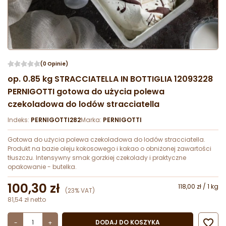
(0 Opinie)
op. 0.85 kg STRACCIATELLA IN BOTTIGLIA 12093228
PERNIGOTTI gotowa do użycia polewa
czekoladowa do lodów stracciatella
Indeks:
PERNIGOTTI282
Marka:
PERNIGOTTI
Gotowa do użycia polewa czekoladowa do lodów stracciatella.
Produkt na bazie oleju kokosowego i kakao o obniżonej zawartości
tłuszczu. Intensywny smak gorzkiej czekolady i praktyczne
opakowanie - butelka.
100,30 zł
118,00 zł / 1 kg
(23% VAT)
81,54 zł netto

DODAJ DO KOSZYKA
-
+