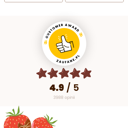
4.9
/
5
3988 opinii