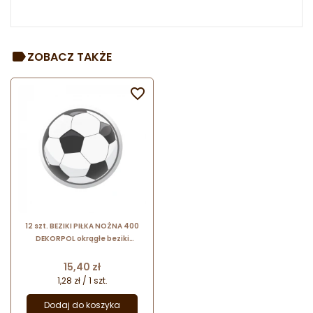
ZOBACZ TAKŻE

12 szt. BEZIKI PIŁKA NOŻNA 400
DEKORPOL okrągłe beziki
dekoracyjne z kolorowym
nadrukiem ∅ 25 mm
Cena
15,40 zł
1,28 zł / 1 szt.
Dodaj do koszyka