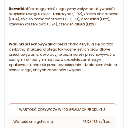
Barwniki
, które mogą mieć negatywny wpływ na aktywność i
skupienie uwagi u dzieci: tartrazyna (E102), żółcień chinolinowa
(E104), żółcień pomarańczowa FCF (E110), azorubina (E122),
czerwień koszenilowa (E124), czerwień allura (E129).
Warunki przechowywania:
beziki charakteryzują się bardzo
delikatną strukturą, dlatego tak ważne jest ich prawidłowe
przechowywanie; dekoracyjne beziki należy przechowywać w
suchym i chłodnym miejscu, w szczelnie zamkniętym
opakowaniu; chronić przed bezpośrednim działaniem światła
słonecznego, obcych zapachów i wilgoci.
WARTOŚĆ ODŻYWCZA W 100 GRAMACH PRODUKTU:
Wartość energetyczna
1812/433 kJ/kcal