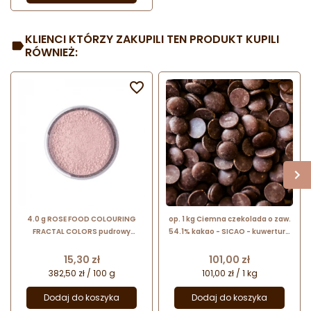
KLIENCI KTÓRZY ZAKUPILI TEN PRODUKT KUPILI
RÓWNIEŻ:


4.0 g ROSE FOOD COLOURING
op. 1 kg Ciemna czekolada o zaw.
FRACTAL COLORS pudrowy
54.1% kakao - SICAO - kuwertura
barwnik spożywczy - jasny różowy
czekoladowa w kaletkach - nr.
kat. CHD-Q11
Cena
Cena
15,30 zł
101,00 zł
382,50 zł / 100 g
101,00 zł / 1 kg
Dodaj do koszyka
Dodaj do koszyka