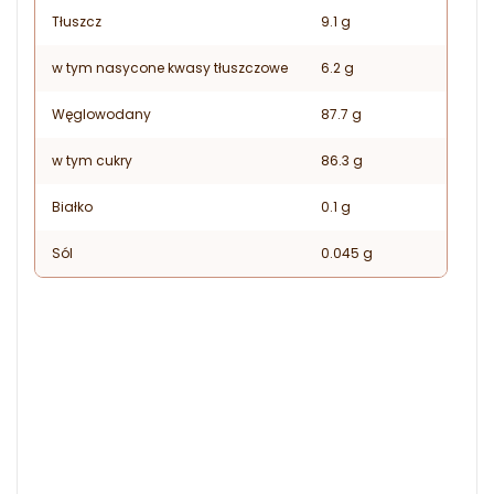
Tłuszcz
9.1 g
w tym nasycone kwasy tłuszczowe
6.2 g
Węglowodany
87.7 g
w tym cukry
86.3 g
Białko
0.1 g
Sól
0.045 g