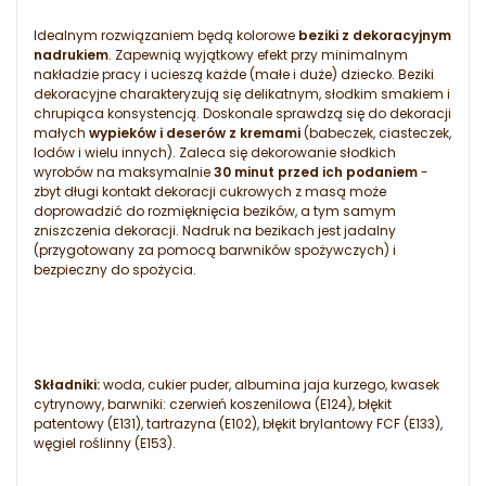
Idealnym rozwiązaniem będą kolorowe
beziki z dekoracyjnym
nadrukiem
. Zapewnią wyjątkowy efekt przy minimalnym
nakładzie pracy i ucieszą każde (małe i duże) dziecko. Beziki
dekoracyjne charakteryzują się delikatnym, słodkim smakiem i
chrupiąca konsystencją. Doskonale sprawdzą się do dekoracji
małych
wypieków i deserów z kremami
(babeczek, ciasteczek,
lodów i wielu innych). Zaleca się dekorowanie słodkich
wyrobów na maksymalnie
30 minut przed ich podaniem
-
zbyt długi kontakt dekoracji cukrowych z masą może
doprowadzić do rozmięknięcia bezików, a tym samym
zniszczenia dekoracji. Nadruk na bezikach jest jadalny
(przygotowany za pomocą barwników spożywczych) i
bezpieczny do spożycia.
Składniki:
woda, cukier puder, albumina jaja kurzego, kwasek
cytrynowy, barwniki: czerwień koszenilowa (E124), błękit
patentowy (E131), tartrazyna (E102), błękit brylantowy FCF (E133),
węgiel roślinny (E153).