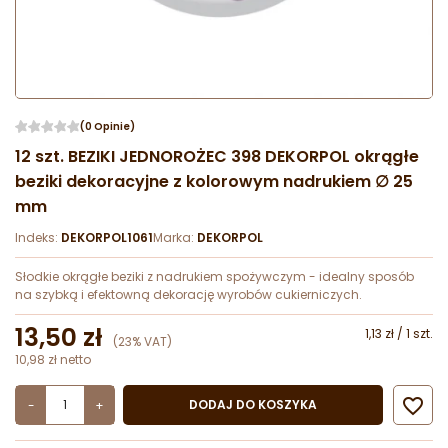
(0 Opinie)
12 szt. BEZIKI JEDNOROŻEC 398 DEKORPOL okrągłe
beziki dekoracyjne z kolorowym nadrukiem ∅ 25
mm
Indeks:
DEKORPOL1061
Marka:
DEKORPOL
Słodkie okrągłe beziki z nadrukiem spożywczym - idealny sposób
na szybką i efektowną dekorację wyrobów cukierniczych.
13,50 zł
1,13 zł / 1 szt.
(23% VAT)
10,98 zł netto

DODAJ DO KOSZYKA
-
+