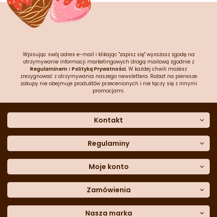
Wpisując swój adres e-mail i klikając "zapisz się" wyrażasz zgodę na
otrzymywanie informacji marketingowych drogą mailową zgodnie z
Regulaminem
i
Polityką Prywatności
. W każdej chwili możesz
zrezygnować z otrzymywania naszego newslettera. Rabat na pierwsze
zakupy nie obejmuje produktów przecenionych i nie łączy się z innymi
promocjami.
Kontakt
O nas
Dane kontaktowe
Regulaminy
Często zadawane pytania
Regulamin sklepu
Sklep stacjonarny
Polityka prywatności
Moje konto
Formularz kontaktowy
Polityka cookies
Załóż konto
Blog
Polityka reklamacji
Zamówienia
Moje dane
Polityka zwrotów
Historia zamówień
e-mail:
Sposoby dostawy
sklep@cukieteria.pl
Dostępność cyfrowa
Lista ulubionych
telefon:
Metody płatności
Nasza marka
601 767 272