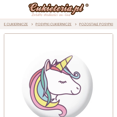
JE CUKIERNICZE
POSYPKI CUKIERNICZE
POZOSTAŁE POSYPKI