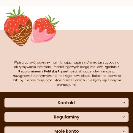
Wpisując swój adres e-mail i klikając "zapisz się" wyrażasz zgodę na
otrzymywanie informacji marketingowych drogą mailową zgodnie z
Regulaminem
i
Polityką Prywatności
. W każdej chwili możesz
zrezygnować z otrzymywania naszego newslettera. Rabat na pierwsze
zakupy nie obejmuje produktów przecenionych i nie łączy się z innymi
promocjami.
Kontakt
O nas
Dane kontaktowe
Regulaminy
Często zadawane pytania
Regulamin sklepu
Sklep stacjonarny
Polityka prywatności
Moje konto