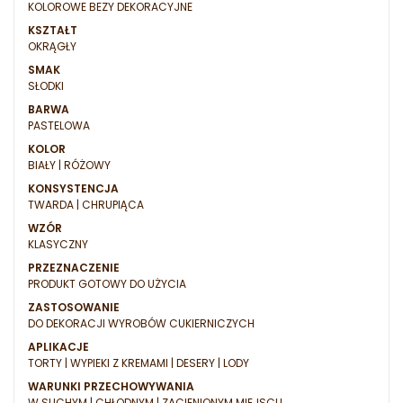
KOLOROWE BEZY DEKORACYJNE
KSZTAŁT
OKRĄGŁY
SMAK
SŁODKI
BARWA
PASTELOWA
KOLOR
BIAŁY | RÓŻOWY
KONSYSTENCJA
TWARDA | CHRUPIĄCA
WZÓR
KLASYCZNY
PRZEZNACZENIE
PRODUKT GOTOWY DO UŻYCIA
ZASTOSOWANIE
DO DEKORACJI WYROBÓW CUKIERNICZYCH
APLIKACJE
TORTY | WYPIEKI Z KREMAMI | DESERY | LODY
WARUNKI PRZECHOWYWANIA
W SUCHYM | CHŁODNYM | ZACIENIONYM MIEJSCU