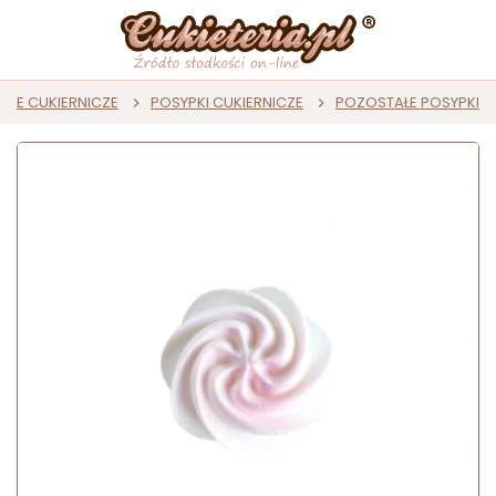
JE CUKIERNICZE
POSYPKI CUKIERNICZE
POZOSTAŁE POSYPKI