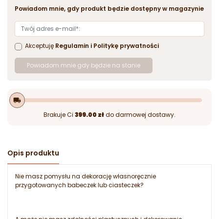
Powiadom mnie, gdy produkt będzie dostępny w magazynie
Akceptuję
Regulamin
i
Politykę prywatności
Powiadom mnie gdy będzie na stanie
local_shipping
Brakuje Ci
399.00 zł
do darmowej dostawy.
Opis produktu
Nie masz pomysłu na dekorację własnoręcznie
przygotowanych babeczek lub ciasteczek?