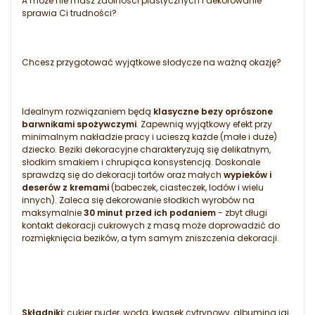
A może nie masz zdolności plastycznych i dekorowanie
sprawia Ci trudności?
Chcesz przygotować wyjątkowe słodycze na ważną okazję?
Idealnym rozwiązaniem będą
klasyczne bezy oprószone
barwnikami spożywczymi
. Zapewnią wyjątkowy efekt przy
minimalnym nakładzie pracy i ucieszą każde (małe i duże)
dziecko. Beziki dekoracyjne charakteryzują się delikatnym,
słodkim smakiem i chrupiąca konsystencją. Doskonale
sprawdzą się do dekoracji tortów oraz małych
wypieków i
deserów z kremami
(babeczek, ciasteczek, lodów i wielu
innych). Zaleca się dekorowanie słodkich wyrobów na
maksymalnie
30 minut przed ich podaniem
- zbyt długi
kontakt dekoracji cukrowych z masą może doprowadzić do
rozmięknięcia bezików, a tym samym zniszczenia dekoracji.
Składniki:
cukier puder, woda, kwasek cytrynowy, albumina jaj