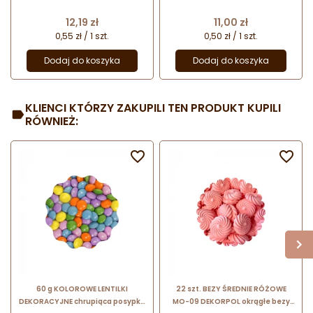
do dekoracji cukierniczych ∅ 35
do dekoracji cukierniczych ∅ 35
mm
mm
Cena
Cena
12,19 zł
11,00 zł
0,55 zł / 1 szt.
0,50 zł / 1 szt.
Dodaj do koszyka
Dodaj do koszyka
KLIENCI KTÓRZY ZAKUPILI TEN PRODUKT KUPILI
RÓWNIEŻ:


60 g KOLOROWE LENTILKI
22 szt. BEZY ŚREDNIE RÓŻOWE
DEKORACYJNE chrupiąca posypka
MO-09 DEKORPOL okrągłe bezy