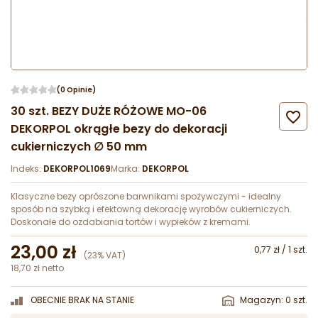
(0 Opinie)
30 szt. BEZY DUŻE RÓŻOWE MO-06

DEKORPOL okrągłe bezy do dekoracji
cukierniczych ∅ 50 mm
Indeks:
DEKORPOL1069
Marka:
DEKORPOL
Klasyczne bezy oprószone barwnikami spożywczymi - idealny
sposób na szybką i efektowną dekorację wyrobów cukierniczych.
Doskonałe do ozdabiania tortów i wypieków z kremami.
23,00 zł
0,77 zł / 1 szt.
(23% VAT)
18,70 zł netto
OBECNIE BRAK NA STANIE
Magazyn: 0 szt.