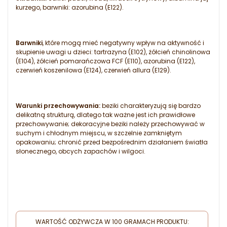
kurzego, barwniki: azorubina (E122).
Barwniki
, które mogą mieć negatywny wpływ na aktywność i
skupienie uwagi u dzieci: tartrazyna (E102), żółcień chinolinowa
(E104), żółcień pomarańczowa FCF (E110), azorubina (E122),
czerwień koszenilowa (E124), czerwień allura (E129).
Warunki przechowywania:
beziki charakteryzują się bardzo
delikatną strukturą, dlatego tak ważne jest ich prawidłowe
przechowywanie; dekoracyjne beziki należy przechowywać w
suchym i chłodnym miejscu, w szczelnie zamkniętym
opakowaniu; chronić przed bezpośrednim działaniem światła
słonecznego, obcych zapachów i wilgoci.
WARTOŚĆ ODŻYWCZA W 100 GRAMACH PRODUKTU: