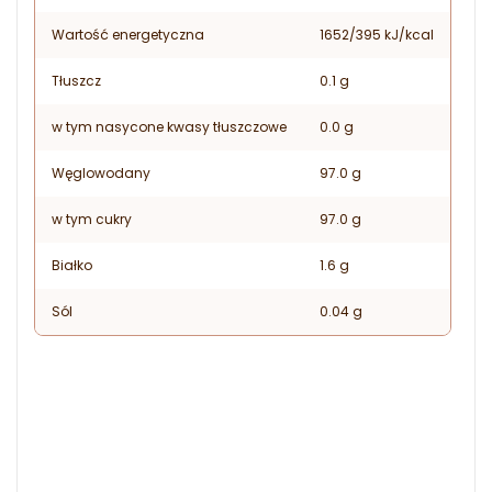
Wartość energetyczna
1652/395 kJ/kcal
Tłuszcz
0.1 g
w tym nasycone kwasy tłuszczowe
0.0 g
Węglowodany
97.0 g
w tym cukry
97.0 g
Białko
1.6 g
Sól
0.04 g