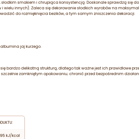
ym, słodkim smakiem i chrupiąca konsystencją. Doskonale sprawdzą się do
w i wielu innych). Zaleca się dekorowanie słodkich wyrobów na maksymal
wadzić do rozmięknięcia bezików, a tym samym zniszczenia dekoracji.
 albumina jaj kurzego.
 się bardzo delikatną strukturą, dlatego tak ważne jest ich prawidłowe pr
szczelnie zamkniętym opakowaniu; chronić przed bezpośrednim działan
DUKTU:
95 kJ/kcal