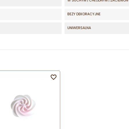
W SUCHYM | CHŁODNYM | ZACIENION
BEZY DEKORACYJNE
UNIWERSALNA
