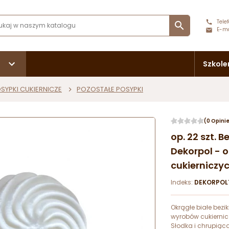
Telef

E-ma
Szkole
SYPKI CUKIERNICZE
POZOSTAŁE POSYPKI
(0 Opini
op. 22 szt. 
Dekorpol - o
cukierniczyc
Indeks:
DEKORPOL1
Okrągłe białe bezi
wyrobów cukiernicz
Słodka i chrupiąc