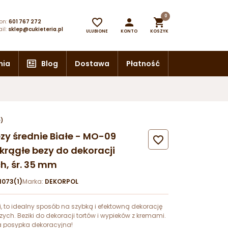
0



on:
601 767 272
il:
sklep@cukieteria.pl
ULUBIONE
KONTO
KOSZYK
nia
Blog
Dostawa
Płatność
e)
Bezy średnie Białe - MO-09

krągłe bezy do dekoracji
h, śr. 35 mm
073(1)
Marka:
DEKORPOL
ki, to idealny sposób na szybką i efektowną dekorację
ych. Beziki do dekoracji tortów i wypieków z kremami.
a posypka dekoracyjna!