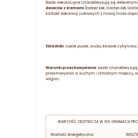
Beziki dekoracyjne charakteryzują się delikatn
deserów z kremami
(babeczek, ciasteczek, lodó
kontakt dekoracji cukrowych z masą może dopro
Składniki:
cukier puder, woda, kwasek cytrynowy,
Warunki przechowywania:
beziki charakteryzują
przechowywać w suchym i chłodnym miejscu, w 
wilgoci.
WARTOŚĆ ODŻYWCZA W 100 GRAMACH PRO
Wartość energetyczna
1652/3