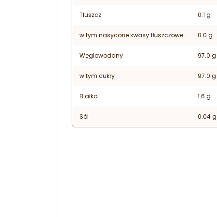
Tłuszcz
0.1 g
w tym nasycone kwasy tłuszczowe
0.0 g
Węglowodany
97.0 g
w tym cukry
97.0 g
Białko
1.6 g
Sól
0.04 g