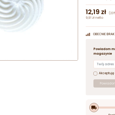
12,19 zł
(23
9,91 zł netto
OBECNIE BRAK 
Powiadom mn
magazynie
Akceptuję
Powiadom
local_shipping