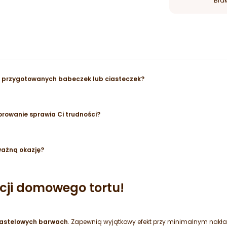
Brak
e przygotowanych babeczek lub ciasteczek?
orowanie sprawia Ci trudności?
ważną okazję?
cji domowego tortu!
pastelowych barwach
. Zapewnią wyjątkowy efekt przy minimalnym nakład