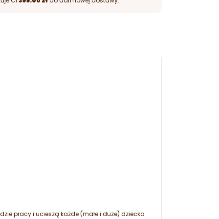
uje Ci
399.00 zł
do darmowej dostawy.
zie pracy i ucieszą każde (małe i duże) dziecko.