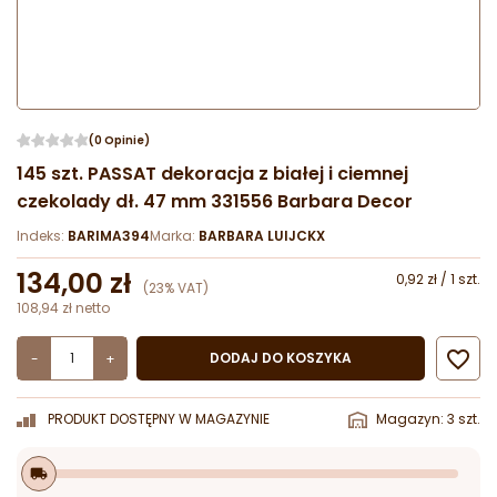
(0 Opinie)
145 szt. PASSAT dekoracja z białej i ciemnej
czekolady dł. 47 mm 331556 Barbara Decor
Indeks:
BARIMA394
Marka:
BARBARA LUIJCKX
134,00 zł
0,92 zł / 1 szt.
(23% VAT)
108,94 zł netto

DODAJ DO KOSZYKA
-
+
PRODUKT DOSTĘPNY W MAGAZYNIE
Magazyn: 3 szt.
local_shipping