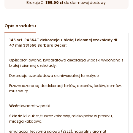
Brakuje Ci
399.00 zł
do darmowej dostawy.
Opis produktu
145 szt. PASSAT dekoracja z białej i ciemnej czekolady dł.
47 mm 331556 Barbara Decor:
Opis:
profilowana, kwadratowa dekoracja w paski wykonana z
białej i ciemnej czekolady.
Dekoracja czekoladowa o uniwersalnej tematyce.
Przeznaczone są do dekoracji tortów, deserów, lodów, kremów,
musów itp.
Wzór:
kwadrat w paski
Składniki:
cukier, tłuszcz kakaowy, mleko pełne w proszku,
miazga kakaowa,
emulgator: lecytyna sojowa (E322), naturalny aromat