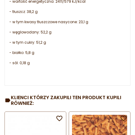
- wartość energetyczna: 2411/579 kJ/kcal
- tłuszcz: 38,2 g
- w tym kwasy tłuszczowe nasycone: 23,1 g
- węglowodany: 52,2 g
- w tym cukry: 51,2 g
- białko: 5,8 g
- sól: 0,18 g
KLIENCI KTÓRZY ZAKUPILI TEN PRODUKT KUPILI
RÓWNIEŻ:

