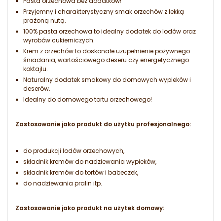
Pasta orzechowa bez dodatków!
Przyjemny i charakterystyczny smak orzechów z lekką
prażoną nutą.
100% pasta orzechowa to idealny dodatek do lodów oraz
wyrobów cukierniczych.
Krem z orzechów to doskonałe uzupełnienie pożywnego
śniadania, wartościowego deseru czy energetycznego
koktajlu.
Naturalny dodatek smakowy do domowych wypieków i
deserów.
Idealny do domowego tortu orzechowego!
Zastosowanie jako produkt do użytku profesjonalnego:
do produkcji lodów orzechowych,
składnik kremów do nadziewania wypieków,
składnik kremów do tortów i babeczek,
do nadziewania pralin itp.
Zastosowanie jako produkt na użytek domowy: