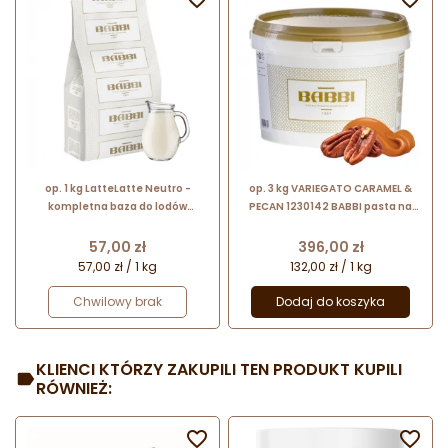
op. 1 kg LatteLatte Neutro -
op. 3 kg VARIEGATO CARAMEL &
kompletna baza do lodów
PECAN 1230142 BABBI pasta na
mlecznych - do łączenia z
bazie solonego karmelu z
pastami orzechowymi - nr. kat.
kawałkami karmelizowanych
Cena
Cena
57,00 zł
396,00 zł
11496 Babbi
orzechów pekan
57,00 zł / 1 kg
132,00 zł / 1 kg
Chwilowy brak
Dodaj do koszyka
KLIENCI KTÓRZY ZAKUPILI TEN PRODUKT KUPILI
RÓWNIEŻ:

