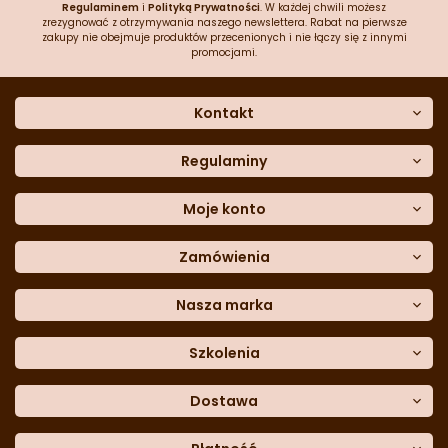
Regulaminem
i
Polityką Prywatności
. W każdej chwili możesz
zrezygnować z otrzymywania naszego newslettera. Rabat na pierwsze
zakupy nie obejmuje produktów przecenionych i nie łączy się z innymi
promocjami.
Kontakt
O nas
Dane kontaktowe
Regulaminy
Często zadawane pytania
Regulamin sklepu
Sklep stacjonarny
Polityka prywatności
Moje konto
Formularz kontaktowy
Polityka cookies
Załóż konto
Blog
Polityka reklamacji
Zamówienia
Moje dane
Polityka zwrotów
Historia zamówień
e-mail:
Sposoby dostawy
sklep@cukieteria.pl
Dostępność cyfrowa
Lista ulubionych
telefon:
Metody płatności
Nasza marka
601 767 272
Moje rabaty
Dane do przelewu
Sempre Group
Formularz
reklamacji
Trio Gelato
Szkolenia
Formularz
zwrotu
CDN
Warsaw
Academy of Pastry Arts
Wroclaw
Academy of Baker Arts
Dostawa
Darmowy
odbiór osobisty
InPost Kurier (przedpłata) -
18.00 zł