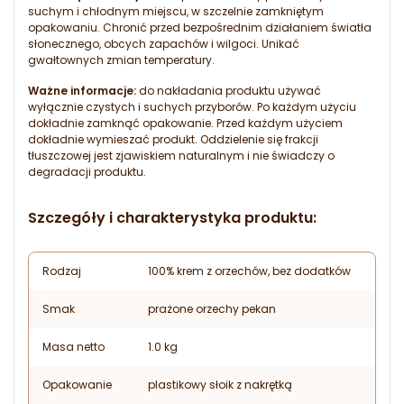
suchym i chłodnym miejscu, w szczelnie zamkniętym
opakowaniu. Chronić przed bezpośrednim działaniem światła
słonecznego, obcych zapachów i wilgoci. Unikać
gwałtownych zmian temperatury.
Ważne informacje:
do nakładania produktu używać
wyłącznie czystych i suchych przyborów. Po każdym użyciu
dokładnie zamknąć opakowanie. Przed każdym użyciem
dokładnie wymieszać produkt. Oddzielenie się frakcji
tłuszczowej jest zjawiskiem naturalnym i nie świadczy o
degradacji produktu.
Szczegóły i charakterystyka produktu:
Rodzaj
100% krem z orzechów, bez dodatków
Smak
prażone orzechy pekan
Masa netto
1.0 kg
Opakowanie
plastikowy słoik z nakrętką