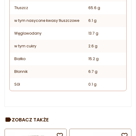
Tłuszcz
65.6 g
w tym nasycone kwasy tłuszczowe
6.1 g
Węglowodany
13.7 g
w tym cukry
2.6 g
Białko
15.2 g
Błonnik
6.7 g
Sól
0.1 g
ZOBACZ TAKŻE

