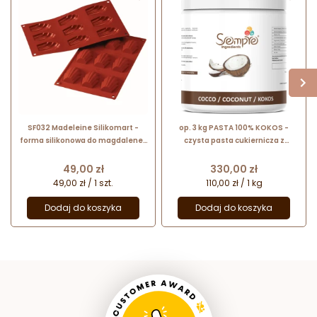
SF032 Madeleine Silikomart -
op. 3 kg PASTA 100% KOKOS -
forma silikonowa do magdalenek
czysta pasta cukiernicza z
- dł. 68 x szer. 45 x wys. 17 mm /
mielonego miąższu kokosa - nr.
poj. 30 ml x 9 porcji
kat. 220006 Sempre Ingredients
Cena
Cena
49,00 zł
330,00 zł
49,00 zł / 1 szt.
110,00 zł / 1 kg
Dodaj do koszyka
Dodaj do koszyka