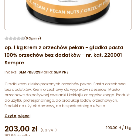
(0 Opinie)
op. 1 kg Krem z orzechów pekan - gładka pasta
100% orzechów bez dodatków - nr. kat. 220001
Sempre
Indeks:
SEMPRE329
Marka:
SEMPRE
Gładki krem z lekko prażonych orzechów pekan. Pasta orzechowa
bez dodatków. Krem orzechowy do wypieków i deserów. Masło
orzechowe do pożywnej owsianki i koktajlu energetycznego. Produkt
do użytku profesjonalnego, do produkcji lodów orzechowych.
Produkt na użytek domowy, do bezpośredniego użycia.
Czytaj więcej
203,00 zł
203,00 zł / 1 kg
(8% VAT)
187,96 zł netto