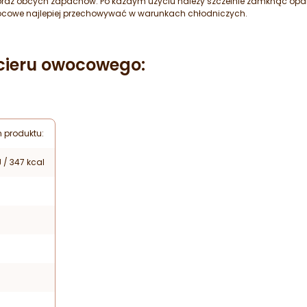
raz obcych zapachów. Po każdym użyciu należy szczelnie zamknąć opako
wocowe najlepiej przechowywać w warunkach chłodniczych.
cieru owocowego:
 produktu:
J / 347 kcal