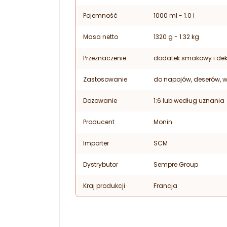
Pojemność
1000 ml - 1.0 l
Masa netto
1320 g - 1.32 kg
Przeznaczenie
dodatek smakowy i dek
Zastosowanie
do napojów, deserów, 
Dozowanie
1:6 lub według uznania
Producent
Monin
Importer
SCM
Dystrybutor
Sempre Group
Kraj produkcji
Francja