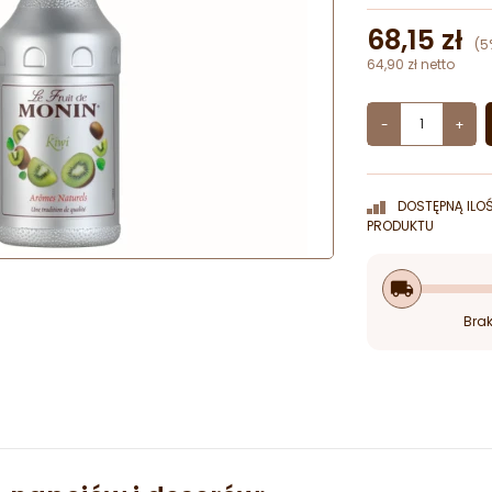
68,15 zł
(5
64,90 zł netto
-
+
DOSTĘPNĄ ILO
PRODUKTU
local_shipping
Brak