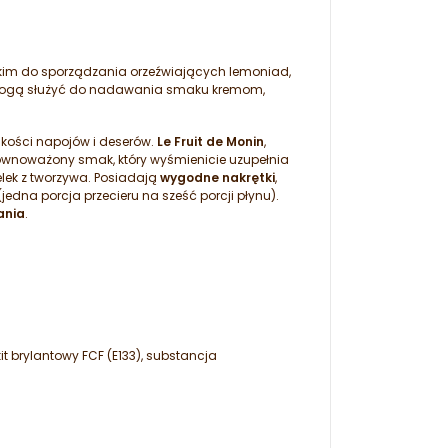
tkim do sporządzania orzeźwiających lemoniad,
st. Mogą służyć do nadawania smaku kremom,
akości napojów i deserów.
Le Fruit de Monin
,
równoważony smak, który wyśmienicie uzupełnia
elek z tworzywa. Posiadają
wygodne nakrętki
,
(jedna porcja przecieru na sześć porcji płynu).
ania
.
kit brylantowy FCF (E133), substancja