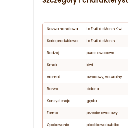
Szczegóły i charakteryst
Nazwa handlowa
Le Fruit de Monin Kiwi
Seria produktowa
Le Fruit de Monin
Rodzaj
puree owocowe
Smak
kiwi
Aromat
owocowy, naturalny
Barwa
zielona
Konsystencja
gęsta
Forma
przecier owocowy
Opakowanie
plastikowa butelka