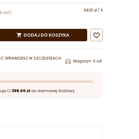
68,15 zł / 1l
% VAT)

DODAJ DO KOSZYKA

ŚĆ SPRAWDZISZ W SZCZEGÓŁACH
Magazyn: 6 szt.
uje Ci
399.00 zł
do darmowej dostawy.