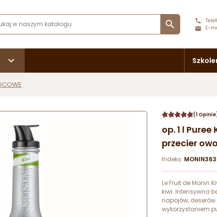
Telef

E-ma
Szkole
OCOWE
(1 Opinie
op. 1 l Puree
przecier ow
Indeks:
MONIN363
Le Fruit de Monin 
kiwi. Intensywna 
napojów, deserów 
wykorzystaniem pu