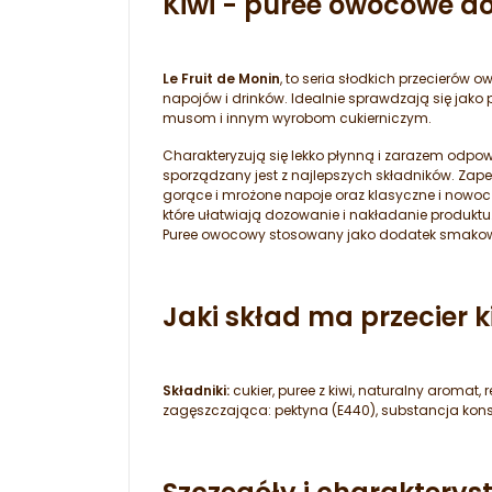
Kiwi - puree owocowe do
Le Fruit de Monin
, to seria słodkich przecieró
napojów i drinków. Idealnie sprawdzają się jak
musom i innym wyrobom cukierniczym.
Charakteryzują się lekko płynną i zarazem odpo
sporządzany jest z najlepszych składników. Za
gorące i mrożone napoje oraz klasyczne i nowoc
które ułatwiają dozowanie i nakładanie produkt
Puree owocowy stosowany jako dodatek smakowy 
Jaki skład ma przecier k
Składniki:
cukier, puree z kiwi, naturalny aromat, 
zagęszczająca: pektyna (E440), substancja konse