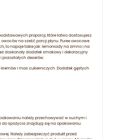
podstawowych proporcji, które łatwo dostosujesz
z owoców na sześć porcji płynu. Puree owocowe
 to napoje takie jak: lemoniady na zimno i na
to też doskonały dodatek smakowy i dekoracyjny
 i pozostałych deserów.
 kremów i mas cukierniczych. Dodatek gęstych
 opakowaniu należy przechowywać w suchym i
i do spożycia znajdują się na opakowaniu.
wej. Należy zabezpieczyć produkt przed