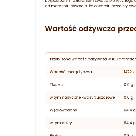
bezpośrednim działaniem światła słonecznego o
od momentu otwarcia. Po otwarciu przeciery o
Wartość odżywcza prze
Przybliżona wartość odżywcza w 100 gramach
Wartość energetyczna
1472 k
Tłuszcz
0.0 g
w tym nasycone kwasy tłuszczowe
0.0 g
Węglowodany
84.4 g
w tym cukry
84.4 g
Białko
0.8 g