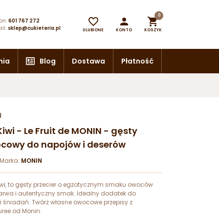
0



on:
601 767 272
il:
sklep@cukieteria.pl
ULUBIONE
KONTO
KOSZYK
nia
Blog
Dostawa
Płatność
)
 Kiwi - Le Fruit de MONIN - gęsty
ocowy do napojów i deserów
Marka:
MONIN
Kiwi, to gęsty przecier o egzotycznym smaku owoców
barwa i autentyczny smak. Idealny dodatek do
i śniadań. Twórz własne owocowe przepisy z
ree od Monin.