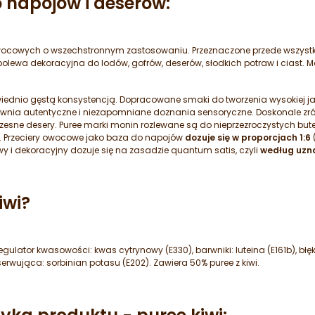
 napojów i deserów:
w owocowych o wszechstronnym zastosowaniu. Przeznaczone przede wszys
o polewa dekoracyjna do lodów, gofrów, deserów, słodkich potraw i cia
wiednio gęstą konsystencją. Dopracowane smaki do tworzenia wysokiej j
pewnia autentyczne i niezapomniane doznania sensoryczne. Doskonale z
zesne desery. Puree marki monin rozlewane są do nieprzezroczystych but
u. Przeciery owocowe jako baza do napojów
dozuje się w proporcjach 1:6
i dekoracyjny dozuje się na zasadzie quantum satis, czyli
według uzn
iwi?
regulator kwasowości: kwas cytrynowy (E330), barwniki: luteina (E161b), błę
rwująca: sorbinian potasu (E202). Zawiera 50% puree z kiwi.