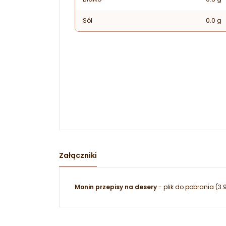
Sól
0.0 g
Załączniki
Monin przepisy na desery
- plik do pobrania (3.