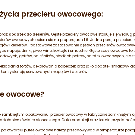
użycia przecieru owocowego:
oraz dodatek do deserów
. Gęste przeciery owocowe stosuje się według 
ierów owocowych opiera się na proporcjach 1:6. Jedna porcja przecieru 
jów i deserów. Podstawowe zastosowanie gęstych przecierów owocowych,
ce napoje, drinki, piwo, wino, koktajle i smoothie. Gęste sosy owocowe 
odowych, gofrów, naleśników, słodkich potraw, sałatek owocowych, ciast
ekładania tortów, dekorowania babeczek oraz jako dodatek smakowy do
 konsystencję serwowanych napojów i deserów.
ee owocowe?
e zamkniętym opakowaniu: przecier owocowy w fabrycznie zamkniętym
ziałaniem światła słonecznego. Data produkcji oraz termin przydatnośc
: po otwarciu puree owocowe należy przechowywać w temperaturze pokojo