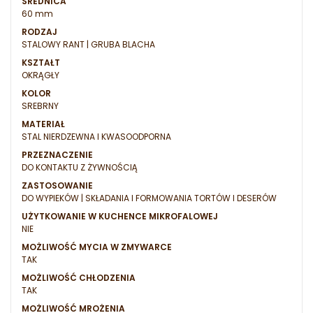
ŚREDNICA
60 mm
RODZAJ
STALOWY RANT | GRUBA BLACHA
KSZTAŁT
OKRĄGŁY
KOLOR
SREBRNY
MATERIAŁ
STAL NIERDZEWNA I KWASOODPORNA
PRZEZNACZENIE
DO KONTAKTU Z ŻYWNOŚCIĄ
ZASTOSOWANIE
DO WYPIEKÓW | SKŁADANIA I FORMOWANIA TORTÓW I DESERÓW
UŻYTKOWANIE W KUCHENCE MIKROFALOWEJ
NIE
MOŻLIWOŚĆ MYCIA W ZMYWARCE
TAK
MOŻLIWOŚĆ CHŁODZENIA
TAK
MOŻLIWOŚĆ MROŻENIA