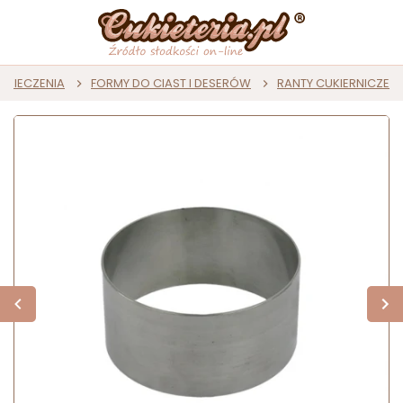
 PIECZENIA
FORMY DO CIAST I DESERÓW
RANTY CUKIERNICZE