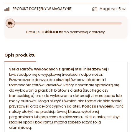
PRODUKT DOSTĘPNY W MAGAZYNIE
Magazyn: 5 szt.
local_shipping
Brakuje Ci
399.00 zł
do darmowej dostawy.
Opis produktu
Seria rantów wykonanych z grubej stali nierdzewnej
i
kwasoodpornej o wyjątkowej trwałości i odporności.
Przeznaczone do wypieku biszkoptów oraz składania i
formowania tortów i deserów. Ranty doskonale sprawdzą się
do wykrawania płaskich blatów z ciasta (kruchego czy
francuskiego) oraz do wykrawania dekoracji z marcepanu lub
masy cukrowej. Mogą służyć również jako forma do składania
przystawek oraz dekoracyjnych sałatek.
Podczas wypieku
rant
należy ułożyć na płaskiej, równej blasze, wyłożonej
pergaminem lub papierem do pieczenia; jeżeli ciasto jest zbyt
rzadkie spód i boki rantu można zabezpieczyć folią
aluminiową.