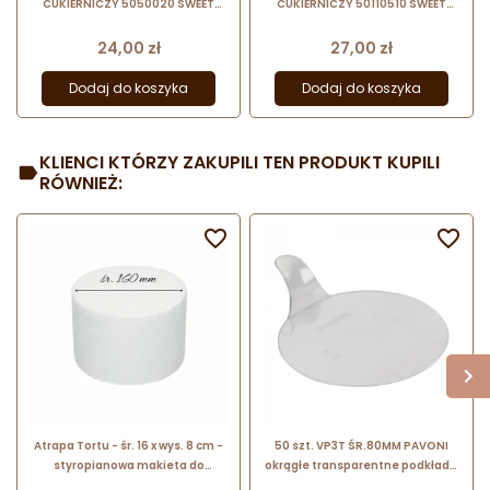
CUKIERNICZY 5050020 SWEET
CUKIERNICZY 50110510 SWEET
DECOR ze stali nierdzewnej do
DECOR ze stali nierdzewnej do
pieczenia i składania deserów
pieczenia i składania deserów
Cena
Cena
24,00 zł
27,00 zł
Dodaj do koszyka
Dodaj do koszyka
KLIENCI KTÓRZY ZAKUPILI TEN PRODUKT KUPILI
RÓWNIEŻ:


Atrapa Tortu - śr. 16 x wys. 8 cm -
50 szt. VP3T ŚR.80MM PAVONI
styropianowa makieta do
okrągłe transparentne podkładki
okrągłego tortu - Sweet Decor
z uchwytem do serwowania