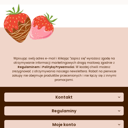
Wpisując swój adres e-mail i klikając "zapisz się" wyrażasz zgodę na
otrzymywanie informacji marketingowych drogą mailową zgodnie z
Regulaminem
i
Polityką Prywatności
. W każdej chwili możesz
zrezygnować z otrzymywania naszego newslettera. Rabat na pierwsze
zakupy nie obejmuje produktów przecenionych i nie łączy się z innymi
promocjami.
Kontakt
O nas
Dane kontaktowe
Regulaminy
Często zadawane pytania
Regulamin sklepu
Sklep stacjonarny
Polityka prywatności
Moje konto