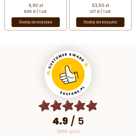
monoporcji
Cena
Cena
8,90 zł
53,50 zł
8,90 zł / 1 szt.
1,07 zł / 1 szt.
Dodaj do koszyka
Dodaj do koszyka
4.9
/
5
3988 opinii