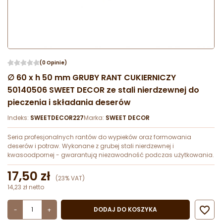
(0 Opinie)
∅ 60 x h 50 mm GRUBY RANT CUKIERNICZY
50140506 SWEET DECOR ze stali nierdzewnej do
pieczenia i składania deserów
Indeks:
SWEETDECOR227
Marka:
SWEET DECOR
Seria profesjonalnych rantów do wypieków oraz formowania
deserów i potraw. Wykonane z grubej stali nierdzewnej i
kwasoodpornej - gwarantują niezawodność podczas użytkowania.
17,50 zł
(23% VAT)
14,23 zł netto

DODAJ DO KOSZYKA
-
+