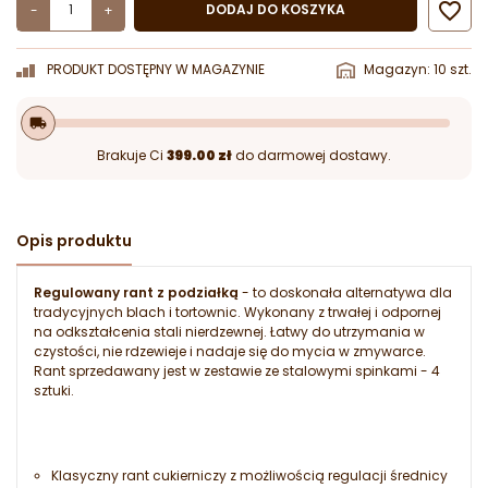

DODAJ DO KOSZYKA
-
+
PRODUKT DOSTĘPNY W MAGAZYNIE
Magazyn: 10 szt.
local_shipping
Brakuje Ci
399.00 zł
do darmowej dostawy.
Opis produktu
Regulowany rant z podziałką
- to doskonała alternatywa dla
tradycyjnych blach i tortownic. Wykonany z trwałej i odpornej
na odkształcenia stali nierdzewnej. Łatwy do utrzymania w
czystości, nie rdzewieje i nadaje się do mycia w zmywarce.
Rant sprzedawany jest w zestawie ze stalowymi spinkami - 4
sztuki.
Klasyczny rant cukierniczy z możliwością regulacji średnicy