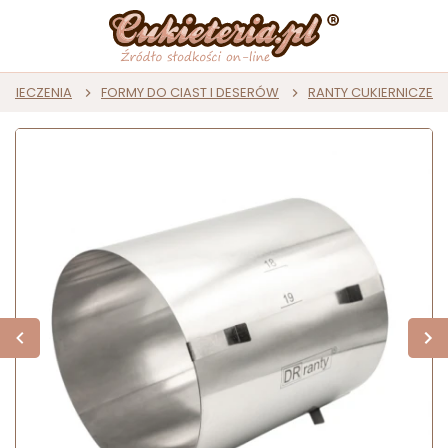
 PIECZENIA
FORMY DO CIAST I DESERÓW
RANTY CUKIERNICZE