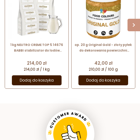
1 kg NEUTRO CREME TOP 5 14676
op. 20 g Original Gold - złoty pyłek
BABBI stabilizator do lodów
do dekorowania powierzchni
mlecznych bez aromatów do
wyrobów cukierniczych - nr. kat.
stosowania na gorąco
WS-P-157 Food Colours
Cena
Cena
214,00 zł
42,00 zł
214,00 zł / 1 kg
210,00 zł / 100 g
Dodaj do koszyka
Dodaj do koszyka