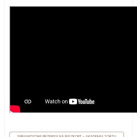
SPRAWDZONE PRZEPISY NA BISZKOPT - AKADEMIA TORTU