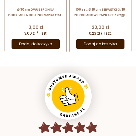
∅ 30 cm DWUSTRONNA
100 szt. ∅ 18 cm SERWETKI O/18
PODKŁADKA COLLINO cienka złoto
PORCELANOWE PAPILART okrągłe
srebrna z dekoracyjnym brzegiem
serwetki powlekane
Cena
Cena
3,00 zł
23,00 zł
3,00 zł / 1 szt.
0,23 zł / 1 szt.
Dodaj do koszyka
Dodaj do koszyka