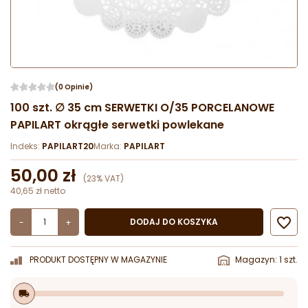
(0 Opinie)
100 szt. ∅ 35 cm SERWETKI O/35 PORCELANOWE
PAPILART okrągłe serwetki powlekane
Indeks:
PAPILART20
Marka:
PAPILART
50,00 zł
(23% VAT)
40,65 zł netto

DODAJ DO KOSZYKA
-
+
PRODUKT DOSTĘPNY W MAGAZYNIE
Magazyn: 1 szt.
local_shipping