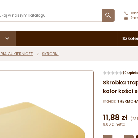
Telef

E-ma
Szkole
RIA CUKIERNICZE
SKROBKI
(0 Opini
Skrobka tra
kolor kości
Indeks:
THERMOHA
11,88 zł
(23
9,66 zł netto