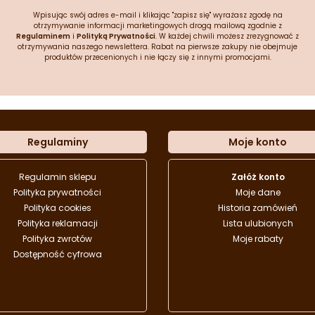
Wpisując swój adres e-mail i klikając "zapisz się" wyrażasz zgodę na
otrzymywanie informacji marketingowych drogą mailową zgodnie z
Regulaminem
i
Polityką Prywatności
. W każdej chwili możesz zrezygnować z
otrzymywania naszego newslettera. Rabat na pierwsze zakupy nie obejmuje
produktów przecenionych i nie łączy się z innymi promocjami.
Regulaminy
Moje konto
Regulamin sklepu
Załóż konto
Polityka prywatności
Moje dane
Polityka cookies
Historia zamówień
Polityka reklamacji
Lista ulubionych
Polityka zwrotów
Moje rabaty
Dostępność cyfrowa