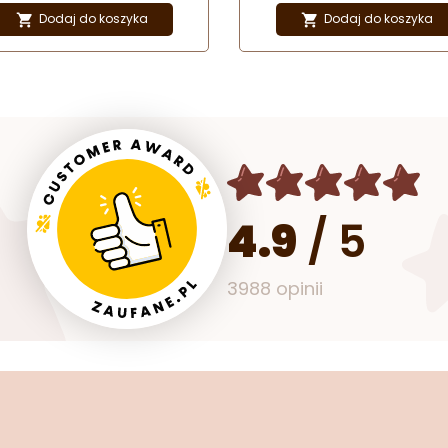
gła tylka cukiernicza w kształcie
Dodaj do koszyka
Dodaj do koszyka


wiazdy z drobnymi ząbkami.
4.9
/
5
3988 opinii