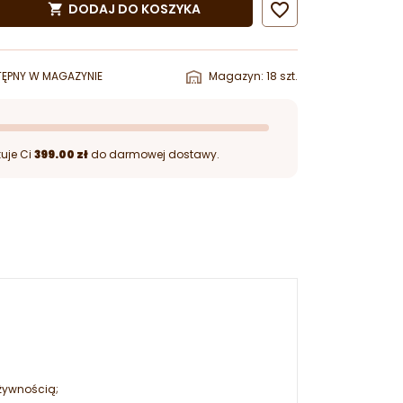

DODAJ DO KOSZYKA

ĘPNY W MAGAZYNIE
Magazyn: 18 szt.
uje Ci
399.00 zł
do darmowej dostawy.
żywnością;