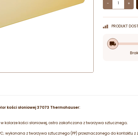
-
+
PRODUKT DOST
local_shipping
Brak
lor kości słoniowej 37073 Thermohauser:
 kolorze kości słoniowej, ostro zakończona z tworzywa sztucznego;
°C; wykonana z tworzywa sztucznego (PP) przeznaczonego do kontaktu z 