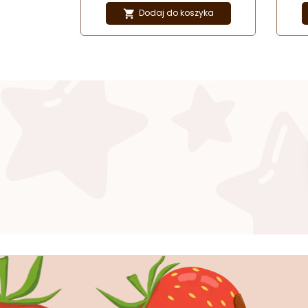
Okrą
Dodaj do koszyka

g