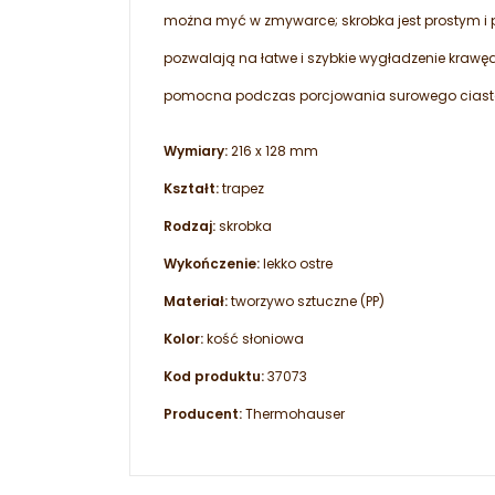
można myć w zmywarce; skrobka jest prostym i p
pozwalają na łatwe i szybkie wygładzenie krawę
pomocna podczas porcjowania surowego ciasta;
Wymiary:
216 x 128 mm
Kształt:
trapez
Rodzaj:
skrobka
Wykończenie:
lekko ostre
Materiał:
tworzywo sztuczne (PP)
Kolor:
kość słoniowa
Kod produktu:
37073
Producent:
Thermohauser