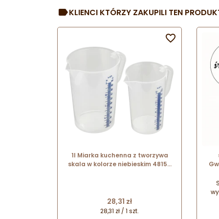
KLIENCI KTÓRZY ZAKUPILI TEN PRODUKT

1l Miarka kuchenna z tworzywa
skala w kolorze niebieskim 48156
Gw
Thermohauser
duż
wy
Cena
28,31 zł
stal
wypo
28,31 zł / 1 szt.
do