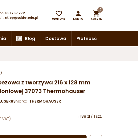
0



on:
601 767 272
il:
sklep@cukieteria.pl
ULUBIONE
KONTO
KOSZYK
nia
Blog
Dostawa
Płatność
e)
pezowa z tworzywa 216 x 128 mm
 słoniowej 37073 Thermohauser
USER89
Marka:
THERMOHAUSER
11,88 zł / 1 szt.
% VAT)