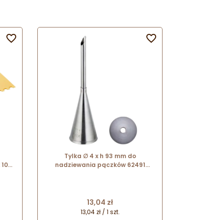


Tylka ∅ 4 x h 93 mm do
 100
nadziewania pączków 62491
633
Thermohauser
Cena
13,04 zł
13,04 zł / 1 szt.