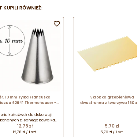
 KUPILI RÓWNIEŻ:

śr. 10 mm Tylka Francuska
Skrobka grzebieniowa
iazda 62641 Thermohauser -
dwustronna z tworzywa 150 x
a dysza do dekoracji ze stali
mm kolor kości słoniowej 37
nierdzewnej - 14 ząbków
Thermohauser
Seria końcówek do dekoracji
konanych z jednego kawałka
Cena
Cena
i nierdzewnej. Niezbędny element
12,78 zł
5,70 zł
sażenia każdej profesjonalnej i
12,78 zł / 1 szt.
5,70 zł / 1 szt.
mowej pracowni cukierniczej.