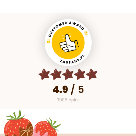
4.9
/
5
3988 opinii