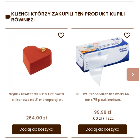
KLIENCI KTÓRZY ZAKUPILI TEN PRODUKT KUPILI
RÓWNIEŻ:


SQ087 HEARTS SILIKOMART mata
100 szt. Transparentne worki 46
silikonowa na 21 monoporcji w
cm x 75 µ cukiernicze
kształcie serca 210 ml
jednorazowe 17030
Thermohauser
Cena
99,99 zł
Cena
264,00 zł
1,00 zł / 1 szt.
Dodaj do koszyka
Dodaj do koszyka