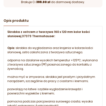
Brakuje Ci
399.00 zł
do darmowej dostawy.
Opis produktu
Skrobka z ostrzem z tworzywa 160 x 120 mm kolor kości
słoniowej 37373 Thermohauser:
Opis:
skrobka do wygładzania oraz krojenia w kolorze kości
słoniowej, ostro zakończona z tworzywa sztucznego;
odporna na działanie wysokich temperatur +125°C; wykonana
z tworzywa sztucznego (PP) przeznaczonego do kontaktu z
żywnością;
można myć w zmywarce; skrobka jest prostym i przydatnym
narzędziem, szczególnie do pracy z ciastami i kremami;
pozwalają na łatwe i szybkie wygładzenie krawędzi i
powierzchni wypieków z kremem;
pomocna podczas porcjowania surowego ciasta; wysoka
jakość wykonania i funkcjonalność.