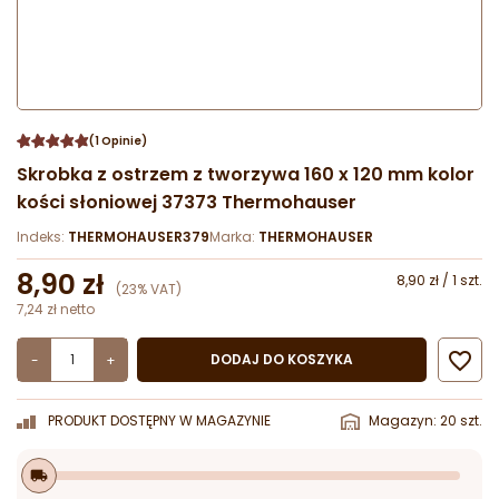
(1 Opinie)
Skrobka z ostrzem z tworzywa 160 x 120 mm kolor
kości słoniowej 37373 Thermohauser
Indeks:
THERMOHAUSER379
Marka:
THERMOHAUSER
8,90 zł
8,90 zł / 1 szt.
(23% VAT)
7,24 zł netto

DODAJ DO KOSZYKA
-
+
PRODUKT DOSTĘPNY W MAGAZYNIE
Magazyn: 20 szt.
local_shipping