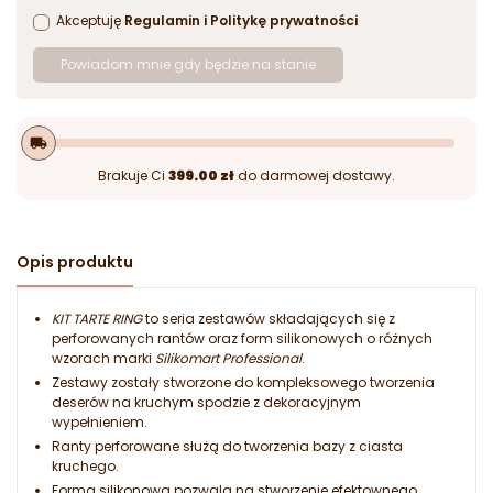
Akceptuję
Regulamin
i
Politykę prywatności
Powiadom mnie gdy będzie na stanie
local_shipping
Brakuje Ci
399.00 zł
do darmowej dostawy.
Opis produktu
KIT TARTE RING
to seria zestawów składających się z
perforowanych rantów oraz form silikonowych o różnych
wzorach marki
Silikomart Professional
.
Zestawy zostały stworzone do kompleksowego tworzenia
deserów na kruchym spodzie z dekoracyjnym
wypełnieniem.
Ranty perforowane służą do tworzenia bazy z ciasta
kruchego.
Forma silikonowa pozwala na stworzenie efektownego