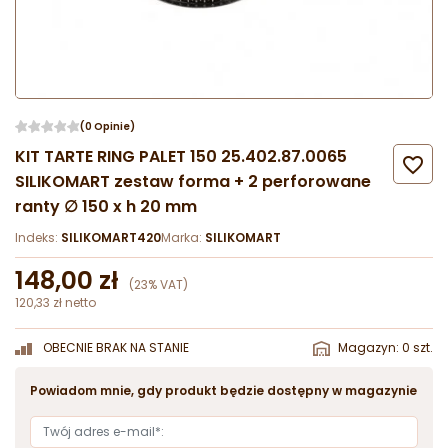
(0 Opinie)
KIT TARTE RING PALET 150 25.402.87.0065

SILIKOMART zestaw forma + 2 perforowane
ranty ∅ 150 x h 20 mm
Indeks:
SILIKOMART420
Marka:
SILIKOMART
148,00 zł
(23% VAT)
120,33 zł netto
OBECNIE BRAK NA STANIE
Magazyn: 0 szt.
Powiadom mnie, gdy produkt będzie dostępny w magazynie