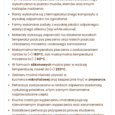
wykończenia w postaci musów, kremów oraz innych
rodzajów nadzienia.
Ranty wykonane są z termoplastycznego kompozytu o
wysokiej odporności na zgniatanie.
Formy wykonane zostały z wysokiej jakości odpornego i
elastycznego silikonu (
top white silicone
).
Materiały wykazują odporność na działanie wysokich
temperatur podczas pieczenia oraz niskich podczas
chłodzenia, mrożenia i szokowego zamrażania.
Maksymalna temperatura pieczenia z zastosowaniem
rantów to (+)
180
°C
, zaś maksymalna temperatura
mrożenia to (-)
60°C.
W formach
silikonowych
można piec w wyższej
temperaturze, nawet do (+)
230
°C.
Zestawu można również używać w
kuchence
mikrofalowej
oraz bezpiecznie myć w
zmywarce.
Perforacja zastosowana w rantach zapewnia doskonałą
cyrkulację powietrza, a tym samym równomierne
rozprowadzanie ciepła.
Kruche ciasto po wypieczeniu charakteryzuje się
równomiernym stopniem wypieczenia oraz zarumienienia.
Dodatkowo perforacja przyspiesza proces studzenia
wypieków, co pozwala na uzyskanie wyjątkowej kruchości i