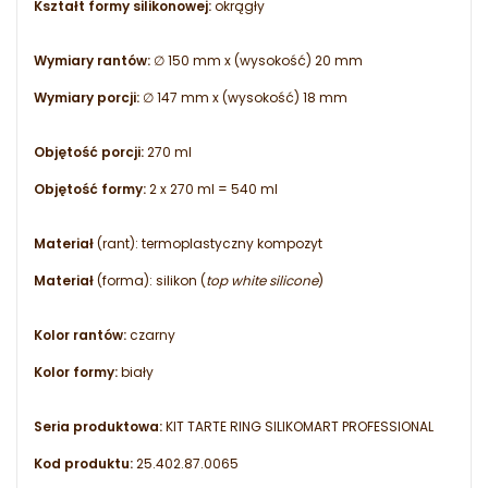
Kształt formy silikonowej:
okrągły
Wymiary rantów:
∅ 150 mm x (wysokość) 20 mm
Wymiary porcji:
∅ 147 mm x (wysokość) 18 mm
Objętość porcji:
270 ml
Objętość formy:
2 x 270 ml = 540 ml
Materiał
(rant):
termoplastyczny kompozyt
Materiał
(forma):
silikon (
top white silicone
)
Kolor rantów:
czarny
Kolor formy:
biały
Seria produktowa:
KIT TARTE RING SILIKOMART PROFESSIONAL
Kod produktu:
25.402.87.0065