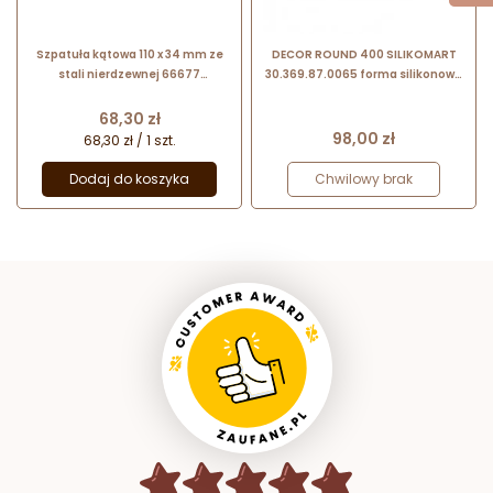
Szpatuła kątowa 110 x 34 mm ze
DECOR ROUND 400 SILIKOMART
stali nierdzewnej 66677
30.369.87.0065 forma silikonowa
Thermohauser
∅ 160 mm
Cena
68,30 zł
Cena
98,00 zł
68,30 zł / 1 szt.
Dodaj do koszyka
Chwilowy brak