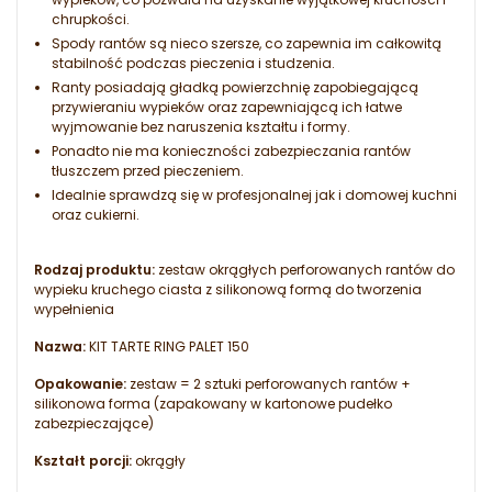
chrupkości.
Spody rantów są nieco szersze, co zapewnia im całkowitą
stabilność podczas pieczenia i studzenia.
Ranty posiadają gładką powierzchnię zapobiegającą
przywieraniu wypieków oraz zapewniającą ich łatwe
wyjmowanie bez naruszenia kształtu i formy.
Ponadto nie ma konieczności zabezpieczania rantów
tłuszczem przed pieczeniem.
Idealnie sprawdzą się w profesjonalnej jak i domowej kuchni
oraz cukierni.
Rodzaj produktu:
zestaw okrągłych perforowanych rantów do
wypieku kruchego ciasta z silikonową formą do tworzenia
wypełnienia
Nazwa:
KIT TARTE RING PALET 150
Opakowanie:
zestaw = 2 sztuki perforowanych rantów +
silikonowa forma (zapakowany w kartonowe pudełko
zabezpieczające)
Kształt porcji:
okrągły