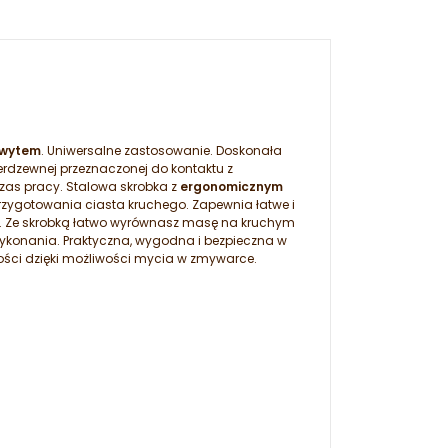
hwytem
. Uniwersalne zastosowanie. Doskonała
erdzewnej przeznaczonej do kontaktu z
zas pracy. Stalowa skrobka z
ergonomicznym
zygotowania ciasta kruchego. Zapewnia łatwe i
. Ze skrobką łatwo wyrównasz masę na kruchym
wykonania. Praktyczna, wygodna i bezpieczna w
ości dzięki możliwości mycia w zmywarce.