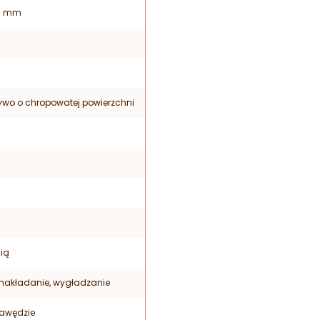
35 mm
zywo o chropowatej powierzchni
ią
, nakładanie, wygładzanie
rawędzie