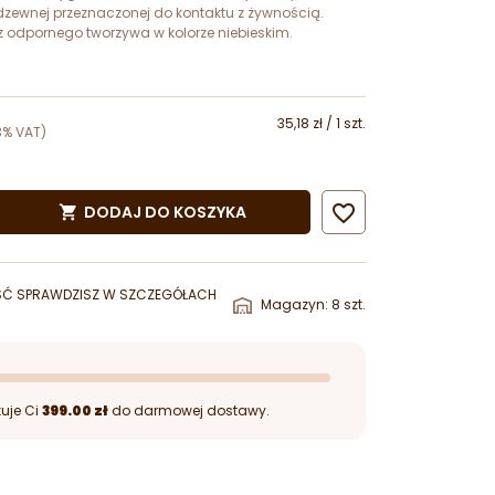
rdzewnej przeznaczonej do kontaktu z żywnością.
odpornego tworzywa w kolorze niebieskim.
35,18 zł / 1 szt.
3% VAT)

DODAJ DO KOSZYKA

ŚĆ SPRAWDZISZ W SZCZEGÓŁACH
Magazyn: 8 szt.
uje Ci
399.00 zł
do darmowej dostawy.