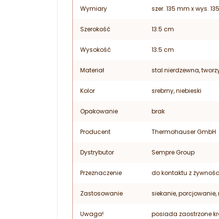
Wymiary
szer. 135 mm x wys. 1
Szerokość
13.5 cm
Wysokość
13.5 cm
Materiał
stal nierdzewna, twor
Kolor
srebrny, niebieski
Opakowanie
brak
Producent
Thermohauser GmbH
Dystrybutor
Sempre Group
Przeznaczenie
do kontaktu z żywnośc
Zastosowanie
siekanie, porcjowanie
Uwaga!
posiada zaostrzone k