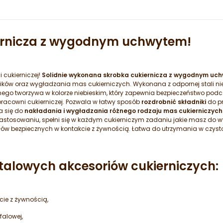
ernicza z wygodnym uchwytem!
cukierniczej!
Solidnie wykonana skrobka cukiernicza z wygodnym uc
dników oraz wygładzania mas cukierniczych. Wykonana z odpornej stali ni
o tworzywa w kolorze niebieskim, który zapewnia bezpieczeństwo podc
acowni cukierniczej. Pozwala w łatwy sposób
rozdrobnić składniki
do pr
a się do
nakładania i wygładzania różnego rodzaju mas cukierniczych
w zastosowaniu, spełni się w każdym cukierniczym zadaniu jakie masz do 
łów bezpiecznych w kontakcie z żywnością. Łatwa do utrzymania w czyst
alowych akcesoriów cukierniczych:
ie z żywnością,
falowej,