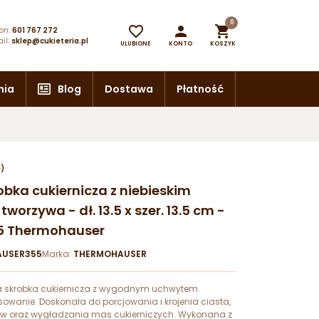
0



on:
601 767 272
il:
sklep@cukieteria.pl
ULUBIONE
KONTO
KOSZYK
nia
Blog
Dostawa
Płatność
e)
obka cukiernicza z niebieskim
worzywa - dł. 13.5 x szer. 13.5 cm -
615 Thermohauser
USER355
Marka:
THERMOHAUSER
a skrobka cukiernicza z wygodnym uchwytem.
sowanie. Doskonała do porcjowania i krojenia ciasta,
ów oraz wygładzania mas cukierniczych. Wykonana z