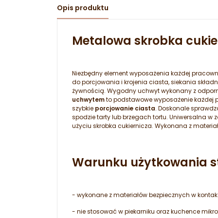
Opis produktu
Metalowa skrobka cuki
Niezbędny element wyposażenia każdej pracowni 
do porcjowania i krojenia ciasta, siekania skła
żywnością. Wygodny uchwyt wykonany z odporneg
uchwytem
to podstawowe wyposażenie każdej pr
szybkie
porcjowanie ciasta
. Doskonale sprawdz
spodzie tarty lub brzegach tortu. Uniwersalna 
użyciu skrobka cukiernicza. Wykonana z materia
Warunku użytkowania st
- wykonane z materiałów bezpiecznych w kontakc
- nie stosować w piekarniku oraz kuchence mikro