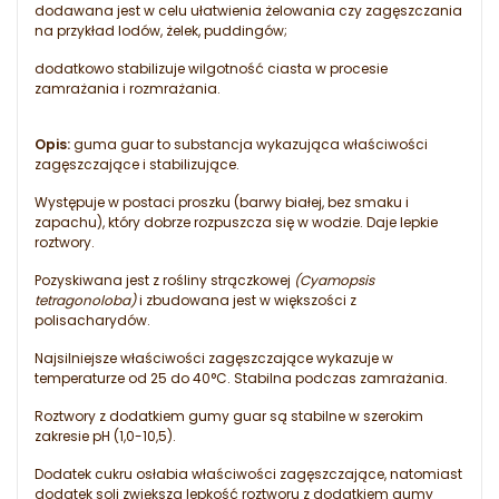
dodawana jest w celu ułatwienia żelowania czy zagęszczania
na przykład lodów, żelek, puddingów;
dodatkowo stabilizuje wilgotność ciasta w procesie
zamrażania i rozmrażania.
Opis:
guma guar to substancja wykazująca właściwości
zagęszczające i stabilizujące.
Występuje w postaci proszku (barwy białej, bez smaku i
zapachu), który dobrze rozpuszcza się w wodzie. Daje lepkie
roztwory.
Pozyskiwana jest z rośliny strączkowej
(Cyamopsis
tetragonoloba)
i zbudowana jest w większości z
polisacharydów.
Najsilniejsze właściwości zagęszczające wykazuje w
temperaturze od 25 do 40°C. Stabilna podczas zamrażania.
Roztwory z dodatkiem gumy guar są stabilne w szerokim
zakresie pH (1,0-10,5).
Dodatek cukru osłabia właściwości zagęszczające, natomiast
dodatek soli zwiększa lepkość roztworu z dodatkiem gumy