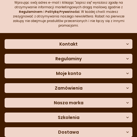
Wpisując swój adres e-mail i klikając "zapisz się" wyrażasz zgodę na
otrzymywanie informacji marketingowych drogą mailową zgodnie z
Regulaminem
i
Polityką Prywatności
. W każdej chwili możesz
zrezygnować z otrzymywania naszego newslettera. Rabat na pierwsze
zakupy nie obejmuje produktów przecenionych i nie łączy się z innymi
promocjami.
Kontakt
O nas
Dane kontaktowe
Regulaminy
Często zadawane pytania
Regulamin sklepu
Sklep stacjonarny
Polityka prywatności
Moje konto
Formularz kontaktowy
Polityka cookies
Załóż konto
Blog
Polityka reklamacji
Zamówienia
Moje dane
Polityka zwrotów
Historia zamówień
e-mail:
Sposoby dostawy
sklep@cukieteria.pl
Dostępność cyfrowa
Lista ulubionych
telefon:
Metody płatności
Nasza marka
601 767 272
Moje rabaty
Dane do przelewu
Sempre Group
Formularz
reklamacji
Trio Gelato
Szkolenia
Formularz
zwrotu
CDN
Warsaw
Academy of Pastry Arts
Wroclaw
Academy of Baker Arts
Dostawa