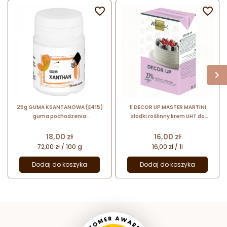


25g GUMA KSANTANOWA (E415)
1l DECOR UP MASTER MARTINI
guma pochodzenia
słodki roślinny krem UHT do
mikrobiologicznego K-160 Food
ubijania o lekko waniliowym
Colours
smaku
Cena
Cena
18,00 zł
16,00 zł
72,00 zł / 100 g
16,00 zł / 1l
Dodaj do koszyka
Dodaj do koszyka