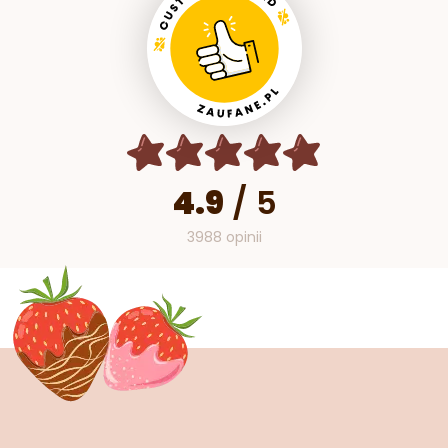
4.9
/
5
3988 opinii