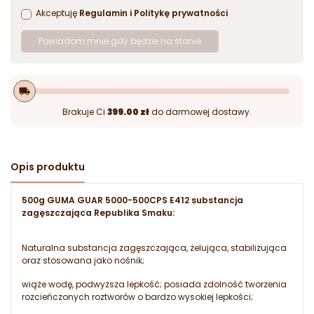
Akceptuję
Regulamin
i
Politykę prywatności
Powiadom mnie gdy będzie na stanie
local_shipping
Brakuje Ci
399.00 zł
do darmowej dostawy.
Opis produktu
500g GUMA GUAR 5000-500CPS E412 substancja
zagęszczająca Republika Smaku:
Naturalna substancja zagęszczająca, żelująca, stabilizująca
oraz stosowana jako nośnik;
wiąże wodę, podwyższa lepkość; posiada zdolność tworzenia
rozcieńczonych roztworów o bardzo wysokiej lepkości;