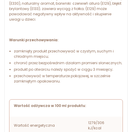
(E330), naturalny aromat, barwniki: czerwień allura (E129), błękit
brylantowy (E133); zawiera wyciąg z fiołka; (E129) może
powodować negatywny wpływ na aktywność i skupienie
uwagi u dzieci.
Warunki przechowywania:
zamknięty produkt przechowywać w czystym, suchym i
chłodnym miejscu;
chronić przez bezpośrednim działam promieni słonecznych;
produkt po otwarciu należy spożyć w ciągu 3 miesięcy;
przechowywać w temperaturze pokojowej, w szczelnie
zamkniętym opakowaniu.
Wartość odżywcza w 100 ml produktu:
1279/306
Wartość energetyczna
kJ/kcal