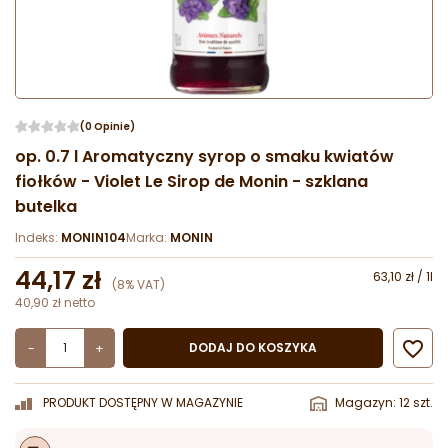
(0 Opinie)
op. 0.7 l Aromatyczny syrop o smaku kwiatów
fiołków - Violet Le Sirop de Monin - szklana
butelka
Indeks:
MONIN104
Marka:
MONIN
44,17 zł
63,10 zł / 1l
(8% VAT)
40,90 zł netto

DODAJ DO KOSZYKA
-
+
PRODUKT DOSTĘPNY W MAGAZYNIE
Magazyn: 12 szt.