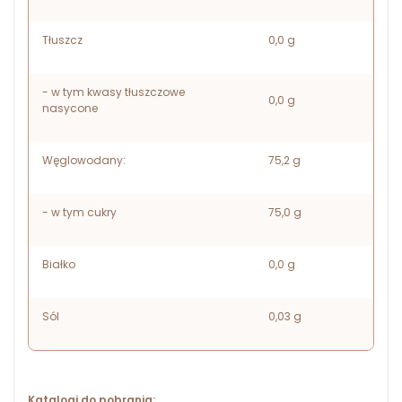
Tłuszcz
0,0 g
- w tym kwasy tłuszczowe
0,0 g
nasycone
Węglowodany:
75,2 g
- w tym cukry
75,0 g
Białko
0,0 g
Sól
0,03 g
Katalogi do pobrania: