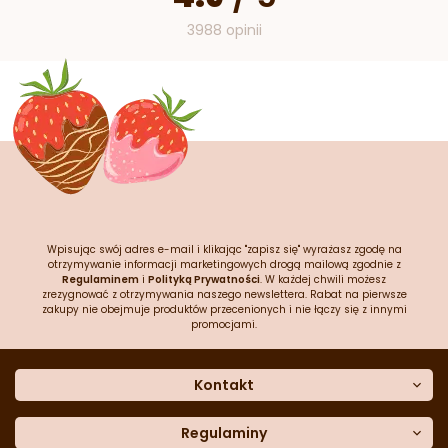
3988 opinii
Wpisując swój adres e-mail i klikając "zapisz się" wyrażasz zgodę na
otrzymywanie informacji marketingowych drogą mailową zgodnie z
Regulaminem
i
Polityką Prywatności
. W każdej chwili możesz
zrezygnować z otrzymywania naszego newslettera. Rabat na pierwsze
zakupy nie obejmuje produktów przecenionych i nie łączy się z innymi
promocjami.
Kontakt
O nas
Dane kontaktowe
Regulaminy