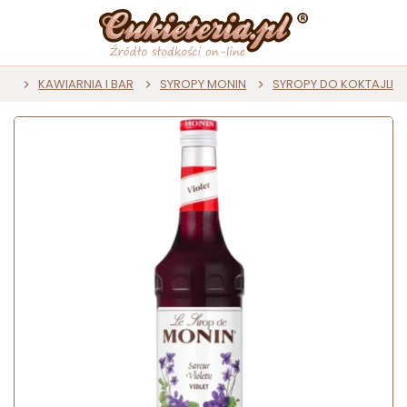
na
KAWIARNIA I BAR
SYROPY MONIN
SYROPY DO KOKTAJLI