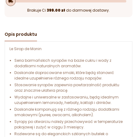
local_shipping
Brakuje Ci
399.00 zł
do darmowej dostawy.
Opis produktu
Le Sirop de Monin
Seria barmańskich syropów na bazie cukru i wody z
dodatkami naturalnych aromatów.
Doskonale dopracowane smaki, które będą stanowić
idealne uzupełnienie różnego rodzaju napojów.
Stosowanie syropów zapewnia powtarzalność produktu
oraz znacznie ułatwia pracę.
Wydajne i uniwersalne w zastosowaniu, będą idealnym
uzupełnieniem lemoniady, herbaty, koktajli i drinków.
Doskonale komponują się z różnego rodzaju dodatkami
smakowymi (puree, owocami, alkoholem).
Syropy po otwarciu należy przechowywać w temperaturze
pokojowej i zużyć w ciągu 3 miesięcy.
Rozlewane są do eleganckich szklanych butelek o