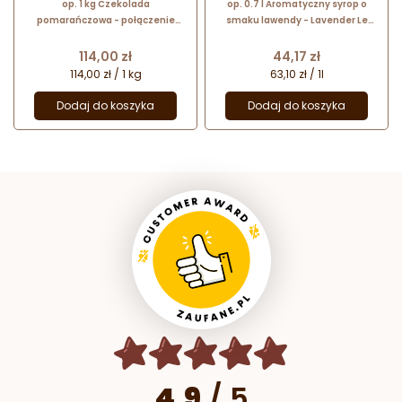
op. 1 kg Czekolada
op. 0.7 l Aromatyczny syrop o
pomarańczowa - połączenie
smaku lawendy - Lavender Le
białej czekolady z aromatem
Sirop de Monin - szklana butelka
pomarańczowym - Orange
Cena
Cena
114,00 zł
44,17 zł
Callets™ Callebaut
114,00 zł / 1 kg
63,10 zł / 1l
Dodaj do koszyka
Dodaj do koszyka
4.9
/
5