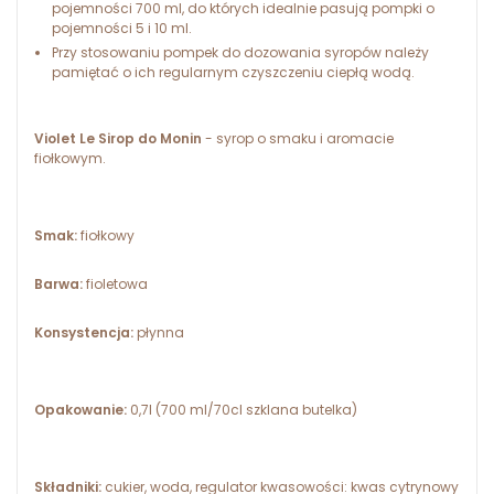
pojemności 700 ml, do których idealnie pasują pompki o
pojemności 5 i 10 ml.
Przy stosowaniu pompek do dozowania syropów należy
pamiętać o ich regularnym czyszczeniu ciepłą wodą.
Violet Le Sirop do Monin
- syrop o smaku i aromacie
fiołkowym.
Smak:
fiołkowy
Barwa:
fioletowa
Konsystencja:
płynna
Opakowanie:
0,7l (700 ml/70cl szklana butelka)
Składniki:
cukier, woda, regulator kwasowości: kwas cytrynowy