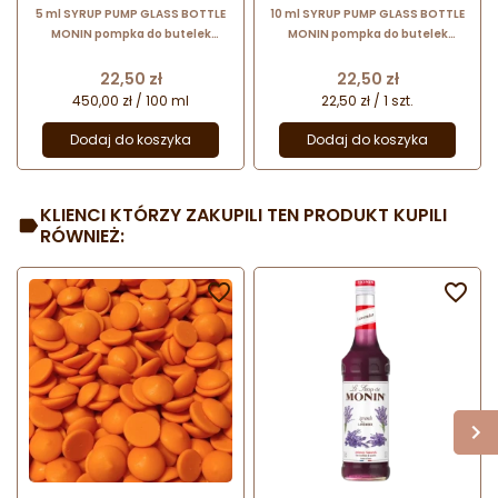
5 ml SYRUP PUMP GLASS BOTTLE
10 ml SYRUP PUMP GLASS BOTTLE
MONIN pompka do butelek
MONIN pompka do butelek
szklanych 0,7 l
szklanych 0,7 l
Cena
Cena
22,50 zł
22,50 zł
450,00 zł / 100 ml
22,50 zł / 1 szt.
Dodaj do koszyka
Dodaj do koszyka
KLIENCI KTÓRZY ZAKUPILI TEN PRODUKT KUPILI
RÓWNIEŻ:

