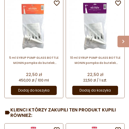


5 ml SYRUP PUMP GLASS BOTTLE
10 ml SYRUP PUMP GLASS BOTTLE
MONIN pompka do butelek
MONIN pompka do butelek
szklanych 0,7 l
szklanych 0,7 l
Cena
Cena
22,50 zł
22,50 zł
450,00 zł / 100 ml
22,50 zł / 1 szt.
Dodaj do koszyka
Dodaj do koszyka
KLIENCI KTÓRZY ZAKUPILI TEN PRODUKT KUPILI
RÓWNIEŻ: