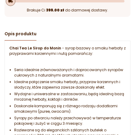
local_shipping
Brakuje Ci
399.00 zł
do darmowej dostawy.
Opis produktu
Chai Tea Le Sirop do Monin
- syrop bazowy o smaku herbaty z
przyprawami korzennymi i nutą pomarańczy:
Seria idealnie zrównoważonych i dopracowanych syropów
cukrowych z naturalnymi aromatami.
Idealne połączenie smaku herbaty, przypraw korzennych i
słodyczy, które zapewnia zawsze doskonały efekt.
Wydajne i uniwersalne w zastosowaniu, będą idealną bazą
mrożonej herbaty, koktajli i drinków.
Doskonale komponują się z różnego rodzaju dodatkami
smakowymi (puree, owocami).
Syropy po otwarciu należy przechowywać w temperaturze
pokojowej i zużyć w ciągu 3 miesięcy.
Rozlewane są do eleganckich szklanych butelek o