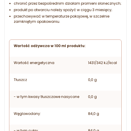
chronić przez bezpośrednim działam promieni słonecznych;
produkt po otwarciu należy spożyć w ciągu 3 miesięcy;
przechowywać w temperaturze pokojowej, w szczelnie
zamkniętym opakowaniu.
Wartość odżywcza w 100 ml produktu:
Wartość energetyczna
1431/342 kJ/kcal
Tłuszcz
0,0 g
- w tym kwasy tłuszczowe nasycone
0,0 g
Węglowodany:
84,0 g
- w tym cukry
84,0 g