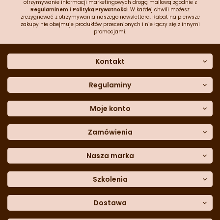
otrzymywanie informacji marketingowych drogą mailową zgodnie z
Regulaminem
i
Polityką Prywatności
. W każdej chwili możesz
zrezygnować z otrzymywania naszego newslettera. Rabat na pierwsze
zakupy nie obejmuje produktów przecenionych i nie łączy się z innymi
promocjami.
Kontakt
O nas
Dane kontaktowe
Regulaminy
Często zadawane pytania
Regulamin sklepu
Sklep stacjonarny
Polityka prywatności
Moje konto
Formularz kontaktowy
Polityka cookies
Załóż konto
Blog
Polityka reklamacji
Zamówienia
Moje dane
Polityka zwrotów
Historia zamówień
e-mail:
Sposoby dostawy
sklep@cukieteria.pl
Dostępność cyfrowa
Lista ulubionych
telefon:
Metody płatności
Nasza marka
601 767 272
Moje rabaty
Dane do przelewu
Sempre Group
Formularz
reklamacji
Trio Gelato
Szkolenia
Formularz
zwrotu
CDN
Warsaw
Academy of Pastry Arts
Wroclaw
Academy of Baker Arts
Dostawa
Darmowy
odbiór osobisty