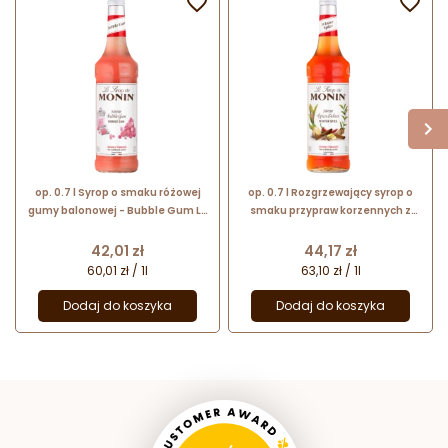


op. 0.7 l Syrop o smaku różowej
op. 0.7 l Rozgrzewający syrop o
gumy balonowej - Bubble Gum Le
smaku przypraw korzennych z
Sirop de Monin - szklana butelka
imbirem - Winter Spice Le Sirop
de Monin - szklana butelka
Cena
Cena
42,01 zł
44,17 zł
60,01 zł / 1l
63,10 zł / 1l
Dodaj do koszyka
Dodaj do koszyka