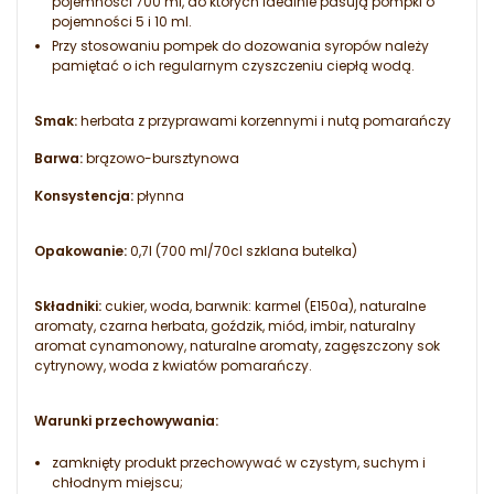
pojemności 700 ml, do których idealnie pasują pompki o
pojemności 5 i 10 ml.
Przy stosowaniu pompek do dozowania syropów należy
pamiętać o ich regularnym czyszczeniu ciepłą wodą.
Smak:
herbata z przyprawami korzennymi i nutą pomarańczy
Barwa:
brązowo-bursztynowa
Konsystencja:
płynna
Opakowanie:
0,7l (700 ml/70cl szklana butelka)
Składniki:
cukier, woda, barwnik: karmel (E150a), naturalne
aromaty, czarna herbata, goździk, miód, imbir, naturalny
aromat cynamonowy, naturalne aromaty, zagęszczony sok
cytrynowy, woda z kwiatów pomarańczy.
Warunki przechowywania:
zamknięty produkt przechowywać w czystym, suchym i
chłodnym miejscu;