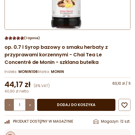
(1 Opinie)
op. 0.7 l Syrop bazowy o smaku herbaty z
przyprawami korzennymi - Chai Tea Le
Concentré de Monin - szklana butelka
Indeks:
MONIN106
Marka:
MONIN
44,17 zł
63,10 zł / 1l
(8% VAT)
40,90 zł netto

DODAJ DO KOSZYKA
-
+
PRODUKT DOSTĘPNY W MAGAZYNIE
Magazyn: 12 szt.