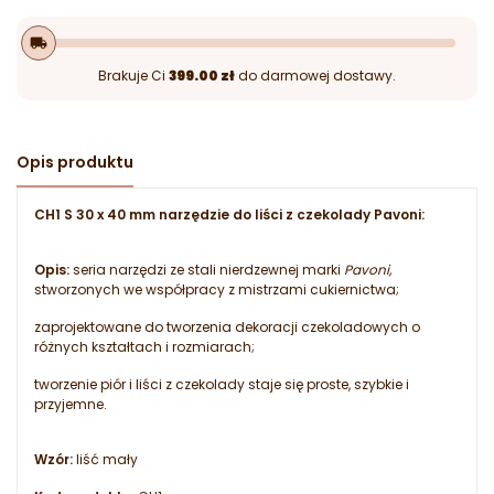
local_shipping
Brakuje Ci
399.00 zł
do darmowej dostawy.
Opis produktu
CH1 S 30 x 40 mm narzędzie do liści z czekolady Pavoni:
Opis:
seria narzędzi ze stali nierdzewnej marki
Pavoni,
stworzonych we współpracy z mistrzami cukiernictwa;
zaprojektowane do tworzenia dekoracji czekoladowych o
różnych kształtach i rozmiarach;
tworzenie piór i liści z czekolady staje się proste, szybkie i
przyjemne.
Wzór:
liść mały