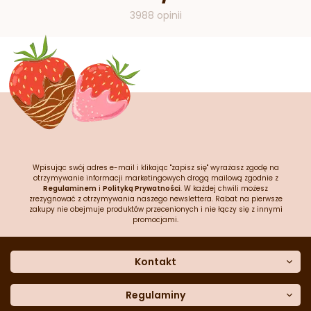
3988 opinii
Wpisując swój adres e-mail i klikając "zapisz się" wyrażasz zgodę na
otrzymywanie informacji marketingowych drogą mailową zgodnie z
Regulaminem
i
Polityką Prywatności
. W każdej chwili możesz
zrezygnować z otrzymywania naszego newslettera. Rabat na pierwsze
zakupy nie obejmuje produktów przecenionych i nie łączy się z innymi
promocjami.
Kontakt
O nas
Dane kontaktowe
Regulaminy
Często zadawane pytania