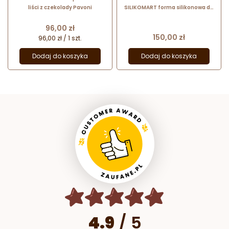
liści z czekolady Pavoni
SILIKOMART forma silikonowa do
haute cuisine - bursztynowe
okręgi
Cena
96,00 zł
Cena
150,00 zł
96,00 zł / 1 szt.
Dodaj do koszyka
Dodaj do koszyka
4.9
/
5