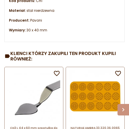
Kod produktu:
CH1
Materiał:
stal nierdzewna
Producent:
Pavoni
Wymiary:
30 x 40 mm
KLIENCI KTÓRZY ZAKUPILI TEN PRODUKT KUPILI
RÓWNIEŻ:


CH3 L 44 x 60 mm szpatułka do
NATURAE AMBRA 33.320.36.0065