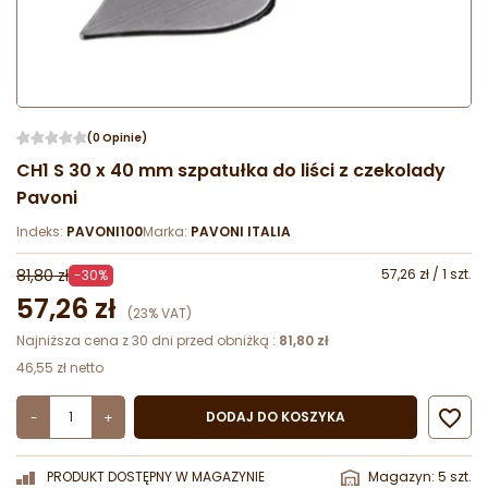
(0 Opinie)
CH1 S 30 x 40 mm szpatułka do liści z czekolady
Pavoni
Indeks:
PAVONI100
Marka:
PAVONI ITALIA
81,80 zł
57,26 zł / 1 szt.
-30%
57,26 zł
(23% VAT)
Najniższa cena z 30 dni przed obniżką :
81,80 zł
46,55 zł netto

DODAJ DO KOSZYKA
-
+
PRODUKT DOSTĘPNY W MAGAZYNIE
Magazyn: 5 szt.