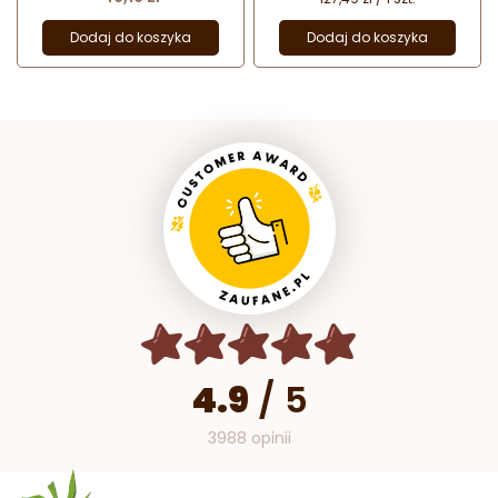
Dodaj do koszyka
Dodaj do koszyka
4.9
/
5
3988 opinii