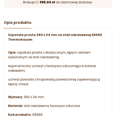
Brakuje Ci
399.00 zł
do darmowej dostawy.
Opis produktu
Szpatuła prosta 360 x 34 mm ze stali nierdzewnej 66666
Thermohauser:
Opis:
szpatuła prosta z elastycznym, tępym ostrzem
wykonanym ze stali nierdzewnej;
ergonomiczny uchwyt z tworzywa sztucznego w kolorze
niebieskim;
uchwyt posiada chropowatą powierzchnię zapewniającą
lepszy chwyt.
Wymiary:
360 x 34 mm
Materiał:
stal nierdzewna, tworzywo sztuczne
Kod produktu:
66666