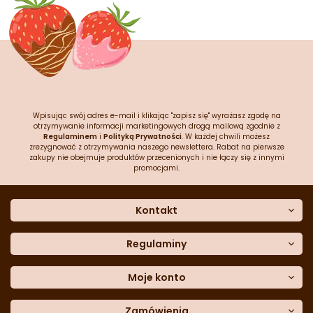
Wpisując swój adres e-mail i klikając "zapisz się" wyrażasz zgodę na
otrzymywanie informacji marketingowych drogą mailową zgodnie z
Regulaminem
i
Polityką Prywatności
. W każdej chwili możesz
zrezygnować z otrzymywania naszego newslettera. Rabat na pierwsze
zakupy nie obejmuje produktów przecenionych i nie łączy się z innymi
promocjami.
Kontakt
O nas
Dane kontaktowe
Regulaminy
Często zadawane pytania
Regulamin sklepu
Sklep stacjonarny
Polityka prywatności
Moje konto
Formularz kontaktowy
Polityka cookies
Załóż konto
Blog
Polityka reklamacji
Zamówienia
Moje dane