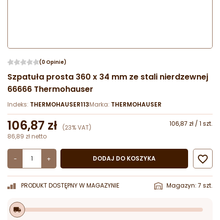
(0 Opinie)
Szpatuła prosta 360 x 34 mm ze stali nierdzewnej
66666 Thermohauser
Indeks:
THERMOHAUSER113
Marka:
THERMOHAUSER
106,87 zł
106,87 zł / 1 szt.
(23% VAT)
86,89 zł netto

DODAJ DO KOSZYKA
-
+
PRODUKT DOSTĘPNY W MAGAZYNIE
Magazyn: 7 szt.
local_shipping