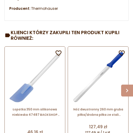
Producent:
Thermohauser
KLIENCI KTÓRZY ZAKUPILI TEN PRODUKT KUPILI
RÓWNIEŻ:


Łopatka 350 mm silikonowa
Nóż dwustronny 260 mm gruba
niebieska 47487 BACKSHOP
piłka/drobna piłka ze stali
Thermohauser
nierdzewnej 66163 Thermohauser
Cena
127,49 zł
Cena
46,16 zł
127,49 zł / 1 szt.